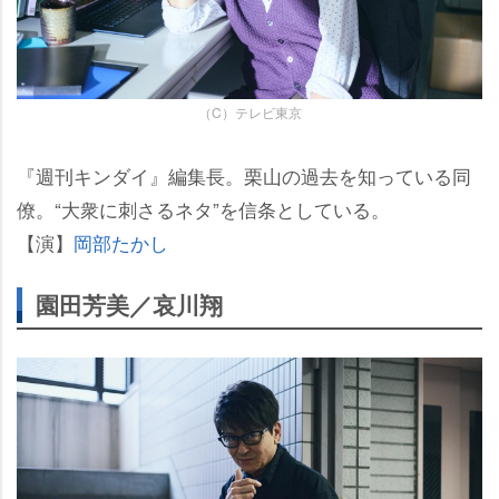
（C）テレビ東京
『週刊キンダイ』編集長。栗山の過去を知っている同
僚。“大衆に刺さるネタ”を信条としている。
【演】
岡部たかし
園田芳美／哀川翔