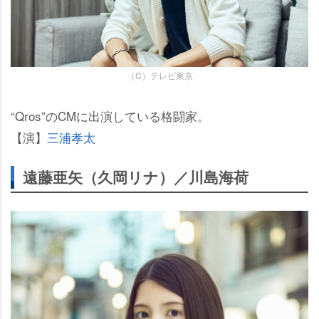
（C）テレビ東京
“Qros”のCMに出演している格闘家。
【演】
三浦孝太
遠藤亜矢（久岡リナ）／川島海荷