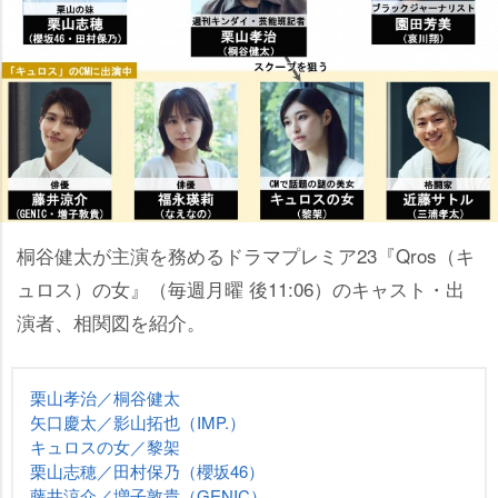
桐谷健太が主演を務めるドラマプレミア23『Qros（キ
ュロス）の女』（毎週月曜 後11:06）のキャスト・出
演者、相関図を紹介。
栗山孝治／桐谷健太
矢口慶太／影山拓也（IMP.）
キュロスの女／黎架
栗山志穂／田村保乃（櫻坂46）
藤井涼介／増子敦貴（GENIC）