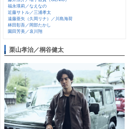
福永瑛莉／なえなの
近藤サトル／三浦孝太
遠藤亜矢（久岡リナ）／川島海荷
林田彰吾／岡部たかし
園田芳美／哀川翔
栗山孝治／桐谷健太