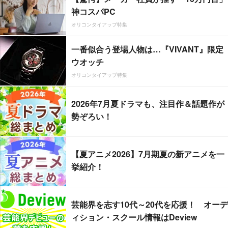
神コスパPC
オリコンタイアップ特集
一番似合う登場人物は…『VIVANT』限定
ウオッチ
オリコンタイアップ特集
2026年7月夏ドラマも、注目作＆話題作が
勢ぞろい！
【夏アニメ2026】7月期夏の新アニメを一
挙紹介！
芸能界を志す10代～20代を応援！ オーデ
ィション・スクール情報はDeview