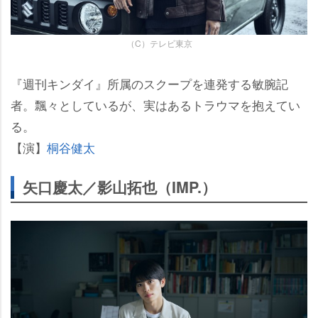
（C）テレビ東京
『週刊キンダイ』所属のスクープを連発する敏腕記
者。飄々としているが、実はあるトラウマを抱えてい
る。
【演】
桐谷健太
矢口慶太／影山拓也（IMP.）