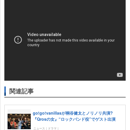
関連記事
go!go!vanillasが桐谷健太とノリノリ共演?
『Qrosの女』“ロックバンド役”でゲスト出演
ニュース｜ドラマ｜