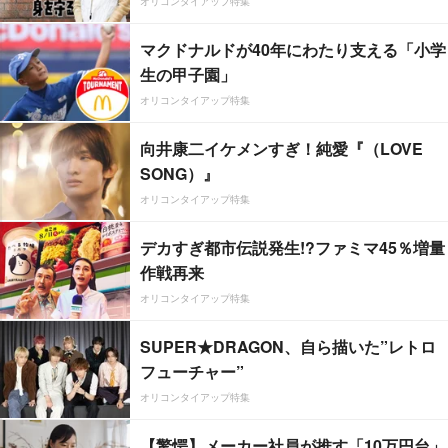
オリコンタイアップ特集
マクドナルドが40年にわたり支える「小学
生の甲子園」
オリコンタイアップ特集
向井康二イケメンすぎ！純愛『（LOVE
SONG）』
オリコンタイアップ特集
デカすぎ都市伝説発生!?ファミマ45％増量
作戦再来
オリコンタイアップ特集
SUPER★DRAGON、自ら描いた”レトロ
フューチャー”
オリコンタイアップ特集
【驚愕】メーカー社員が推す「10万円台」