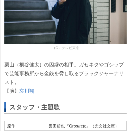
（C）テレビ東京
栗山（桐谷健太）の因縁の相手。ガセネタやゴシップ
で芸能事務所から金銭を脅し取るブラックジャーナリ
スト。
【演】
哀川翔
スタッフ・主題歌
原作
誉田哲也『Qrosの女』（光文社文庫）