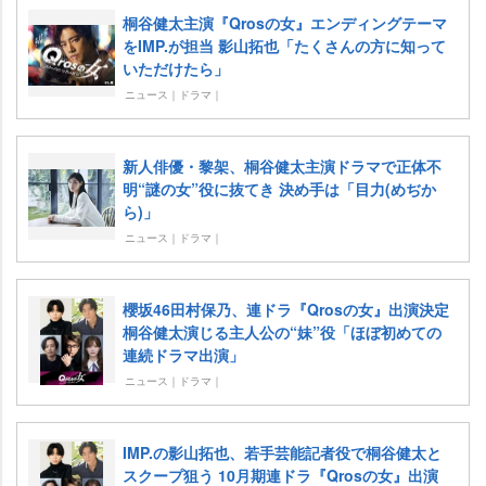
桐谷健太主演『Qrosの女』エンディングテーマ
をIMP.が担当 影山拓也「たくさんの方に知って
いただけたら」
ニュース｜ドラマ｜
新人俳優・黎架、桐谷健太主演ドラマで正体不
明“謎の女”役に抜てき 決め手は「目力(めぢか
ら)」
ニュース｜ドラマ｜
櫻坂46田村保乃、連ドラ『Qrosの女』出演決定
桐谷健太演じる主人公の“妹”役「ほぼ初めての
連続ドラマ出演」
ニュース｜ドラマ｜
IMP.の影山拓也、若手芸能記者役で桐谷健太と
スクープ狙う 10月期連ドラ『Qrosの女』出演