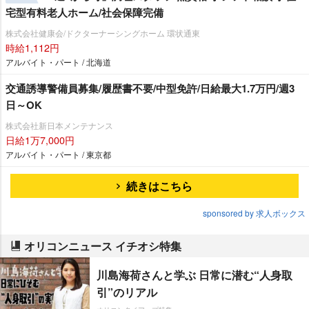
宅型有料老人ホーム/社会保障完備
株式会社健康会/ドクターナーシングホーム 環状通東
時給1,112円
アルバイト・パート / 北海道
交通誘導警備員募集/履歴書不要/中型免許/日給最大1.7万円/週3
日～OK
株式会社新日本メンテナンス
日給1万7,000円
アルバイト・パート / 東京都
続きはこちら
sponsored by 求人ボックス
オリコンニュース イチオシ特集
川島海荷さんと学ぶ 日常に潜む“人身取
引”のリアル