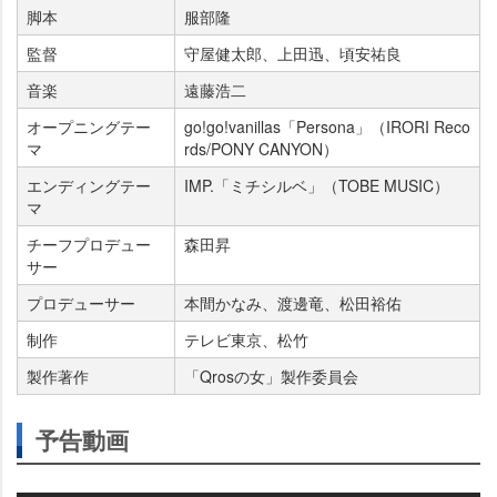
脚本
服部隆
監督
守屋健太郎、上田迅、頃安祐良
音楽
遠藤浩二
オープニングテー
go!go!vanillas「Persona」（IRORI Reco
マ
rds/PONY CANYON）
エンディングテー
IMP.「ミチシルベ」（TOBE MUSIC）
マ
チーフプロデュー
森田昇
サー
プロデューサー
本間かなみ、渡邊竜、松田裕佑
制作
テレビ東京、松竹
製作著作
「Qrosの女」製作委員会
予告動画