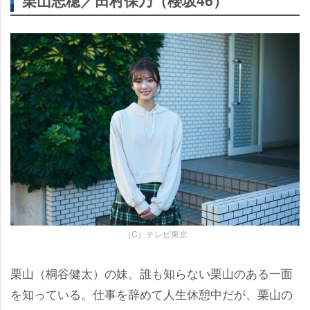
栗山志穂／田村保乃（櫻坂46）
（C）テレビ東京
栗山（桐谷健太）の妹。誰も知らない栗山のある一面
を知っている。仕事を辞めて人生休憩中だが、栗山の