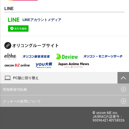
LINE
LINEアカウントメディア
PC版に切り替え
禁無断複写転載
クッキーの使用について
© oricon ME inc.
JASRAC許諾番号：
9009642140Y38026