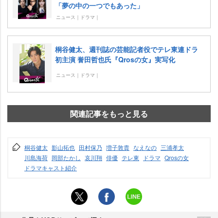
「夢の中の一つでもあった」
ニュース｜ドラマ｜
桐谷健太、週刊誌の芸能記者役でテレ東連ドラ
初主演 誉田哲也氏『Qrosの女』実写化
ニュース｜ドラマ｜
関連記事をもっと見る
桐谷健太
影山拓也
田村保乃
増子敦貴
なえなの
三浦孝太
川島海荷
岡部たかし
哀川翔
俳優
テレ東
ドラマ
Qrosの女
ドラマキャスト紹介