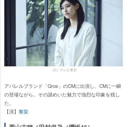
（C）テレビ東京
アパレルブランド「Qros」のCMに出演し、CMに一瞬
の登場ながら、その謎めいた魅力で強烈な印象を残し
た。
【演】
黎架