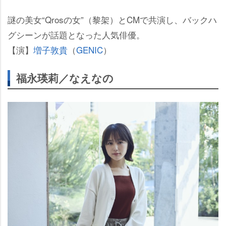
謎の美女“Qrosの女”（黎架）とCMで共演し、バックハ
グシーンが話題となった人気俳優。
【演】
増子敦貴
（
GENIC
）
福永瑛莉／なえなの