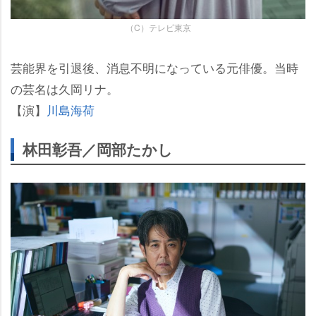
（C）テレビ東京
芸能界を引退後、消息不明になっている元俳優。当時
の芸名は久岡リナ。
【演】
川島海荷
林田彰吾／岡部たかし