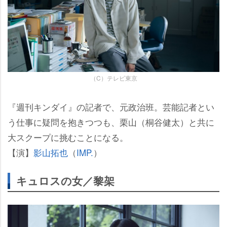
（C）テレビ東京
『週刊キンダイ』の記者で、元政治班。芸能記者とい
う仕事に疑問を抱きつつも、栗山（桐谷健太）と共に
大スクープに挑むことになる。
【演】
影山拓也
（
IMP.
）
キュロスの女／黎架