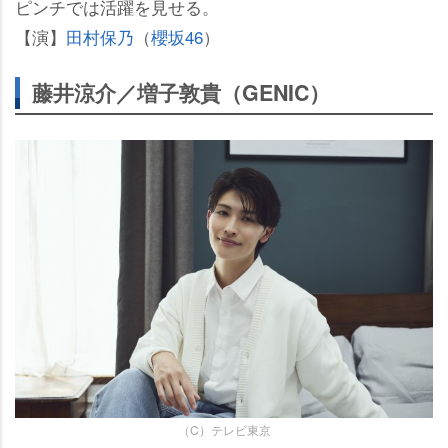
ピンチでは活躍を見せる。
【演】
田村保乃
（
櫻坂46
）
藤井涼介／増子敦貴（GENIC）
（C）テレビ東京