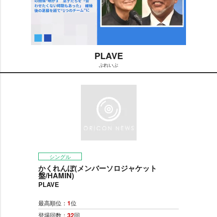
PLAVE
ぷれいぶ
M
u
t
e
シングル
かくれんぼ(メンバーソロジャケット
盤/HAMIN)
PLAVE
最高順位：
1
位
登場回数：
32
回