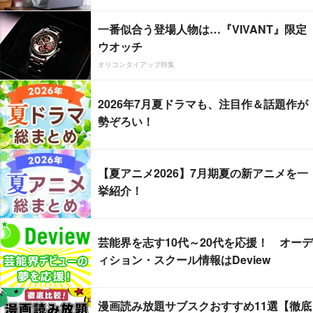
一番似合う登場人物は…『VIVANT』限定
ウオッチ
オリコンタイアップ特集
2026年7月夏ドラマも、注目作＆話題作が
勢ぞろい！
【夏アニメ2026】7月期夏の新アニメを一
挙紹介！
芸能界を志す10代～20代を応援！ オーデ
ィション・スクール情報はDeview
漫画読み放題サブスクおすすめ11選【徹底