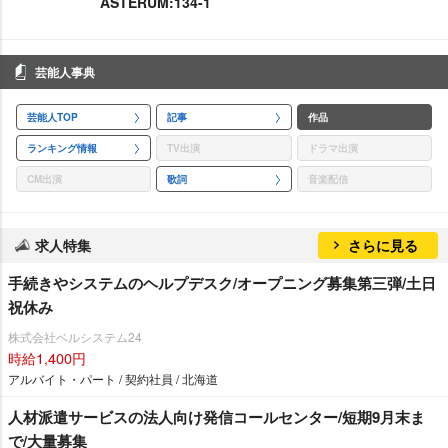
ASTERUM:134-1
芸能人事典
芸能人TOP
記事
作品
ランキング情報
TV出演
ドラマ出演
CM出演
歌詞
音楽配信
求人特集
さらに見る
手続きやシステムのヘルプデスク/オープニング募集第三弾/土日
祝休み
株式会社ベルシステム24
時給1,400円
アルバイト・パート / 契約社員 / 北海道
人材派遣サービスの法人向け発信コールセンター/短期9月末ま
で/大量募集