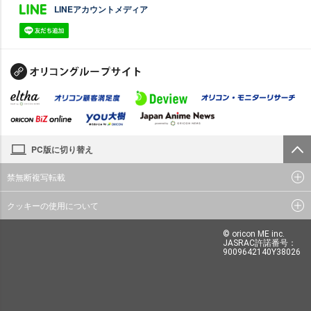
LINEアカウントメディア
PC版に切り替え
禁無断複写転載
クッキーの使用について
© oricon ME inc.
JASRAC許諾番号：
9009642140Y38026