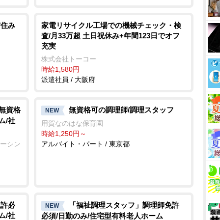
/住み
家電リサイクル工場での機械チェック・検
査/月33万超 土日祝休み+年間123日でオフ
充実
株式会社トーコー
時給1,580円
派遣社員 / 大阪府
/無資格
無資格可の調理師/調理スタッフ
NEW
ム/社
用賀なのはな保育園
時給1,250円～
ナーシン
アルバイト・パート / 東京都
免許必
「福祉調理スタッフ」調理師免許
NEW
ム/社
必須/日勤のみ/住宅型有料老人ホーム