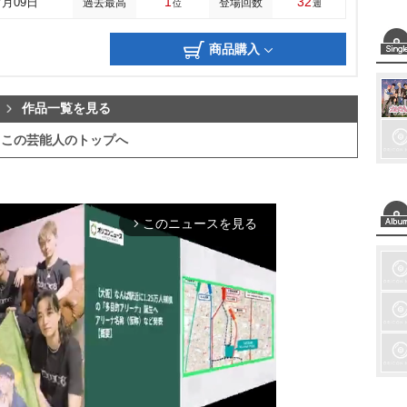
1
32
7月09日
過去最高
登場回数
位
週
商品購入
作品一覧を見る
この芸能人のトップへ
このニュースを見る
arrow_forward_ios