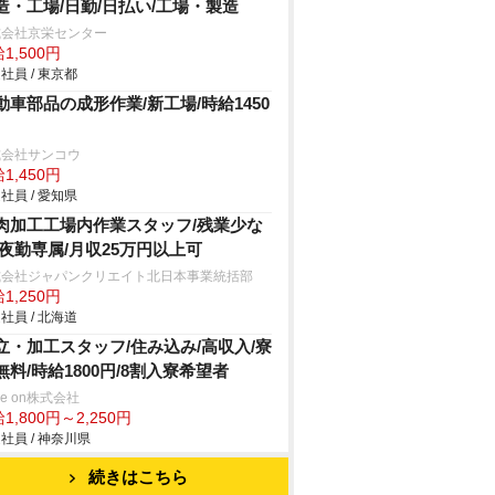
造・工場/日勤/日払い/工場・製造
式会社京栄センター
1,500円
社員 / 東京都
動車部品の成形作業/新工場/時給1450
式会社サンコウ
1,450円
社員 / 愛知県
肉加工工場内作業スタッフ/残業少な
/夜勤専属/月収25万円以上可
式会社ジャパンクリエイト北日本事業統括部
1,250円
社員 / 北海道
立・加工スタッフ/住み込み/高収入/寮
無料/時給1800円/8割入寮希望者
ve on株式会社
1,800円～2,250円
社員 / 神奈川県
続きはこちら