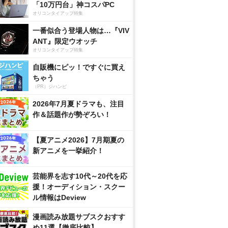
「10万円台」神コスパPC
オリコンタイアップ特集
一番似合う登場人物は…『VIV
ANT』限定ウオッチ
オリコンタイアップ特集
自販機にピッ！ですぐに買え
ちゃう
（PR）ジハンピ
2026年7月夏ドラマも、注目
作＆話題作が勢ぞろい！
【夏アニメ2026】7月期夏の
新アニメを一挙紹介！
芸能界を志す10代～20代を応
援！オーディション・スクー
ル情報はDeview
漫画読み放題サブスクおすす
め11選【徹底比較】