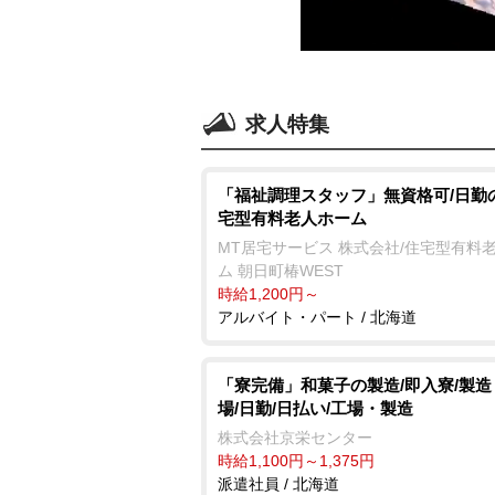
求人特集
「福祉調理スタッフ」無資格可/日勤
宅型有料老人ホーム
MT居宅サービス 株式会社/住宅型有料
ム 朝日町椿WEST
時給1,200円～
アルバイト・パート / 北海道
「寮完備」和菓子の製造/即入寮/製造
場/日勤/日払い/工場・製造
株式会社京栄センター
時給1,100円～1,375円
派遣社員 / 北海道