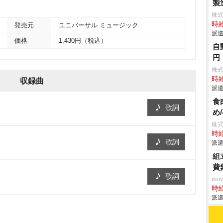
製
株
時給
発売元
ユニバーサル ミュージック
派遣
価格
1,430円（税込）
自
円
株
時給
収録曲
派遣
食
歌詞
め
株
時給
歌詞
派遣
組
費
歌詞
mo
時給
派遣