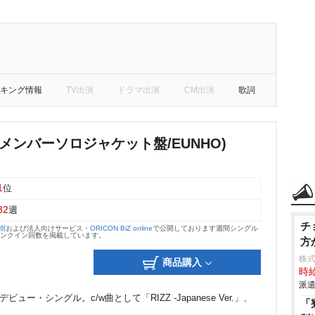
キング情報
TV出演
ドラマ出演
CM出演
歌詞
メンバーソロジャケット盤/EUNHO)
1
位
32
週
チ
大樹
および法人向けサービス・
ORICON BiZ online
で公開しております週間シングル
のランクイン回数を掲載しています。
方
株
商品購入
時給
派遣
ュー・シングル。c/w曲として「RIZZ -Japanese Ver.」、
「