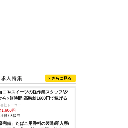
さらに見る
ョコやスイーツの軽作業スタッフ/夕
から×短時間!高時給1600円で稼げる
式会社トーコー
1,600円
社員 / 大阪府
寮完備」たばこ用香料の製造/即入寮/