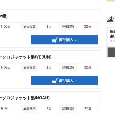
定盤)
1
32
7月09日
過去最高
登場回数
位
週
茶
違
商品購入
オ
ソロジャケット盤/YEJUN)
1
32
7月09日
過去最高
登場回数
位
週
商品購入
ソロジャケット盤/NOAH)
1
32
7月09日
過去最高
登場回数
位
週