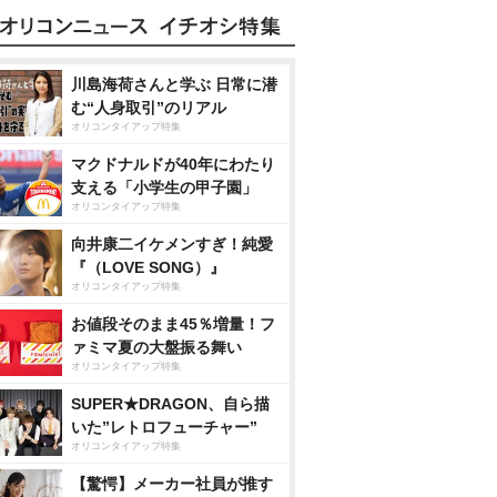
川島海荷さんと学ぶ 日常に潜
む“人身取引”のリアル
オリコンタイアップ特集
マクドナルドが40年にわたり
支える「小学生の甲子園」
オリコンタイアップ特集
向井康二イケメンすぎ！純愛
『（LOVE SONG）』
オリコンタイアップ特集
お値段そのまま45％増量！フ
ァミマ夏の大盤振る舞い
オリコンタイアップ特集
SUPER★DRAGON、自ら描
いた”レトロフューチャー”
オリコンタイアップ特集
【驚愕】メーカー社員が推す