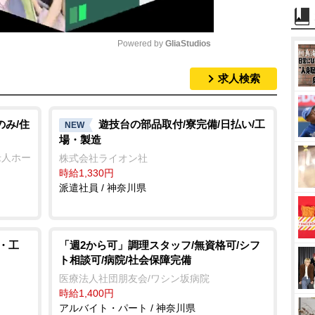
Powered by 
GliaStudios
求人検索
M
u
t
のみ/住
遊技台の部品取付/寮完備/日払い/工
NEW
場・製造
e
老人ホー
株式会社ライオン社
時給1,330円
派遣社員 / 神奈川県
・工
「週2から可」調理スタッフ/無資格可/シフ
ト相談可/病院/社会保障完備
医療法人社団朋友会/ワシン坂病院
時給1,400円
アルバイト・パート / 神奈川県