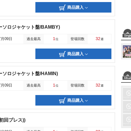
商品購入
ソロジャケット盤/BAMBY)
1
32
7月09日
過去最高
登場回数
位
週
商品購入
ソロジャケット盤/HAMIN)
1
32
7月09日
過去最高
登場回数
位
週
商品購入
初回プレス))