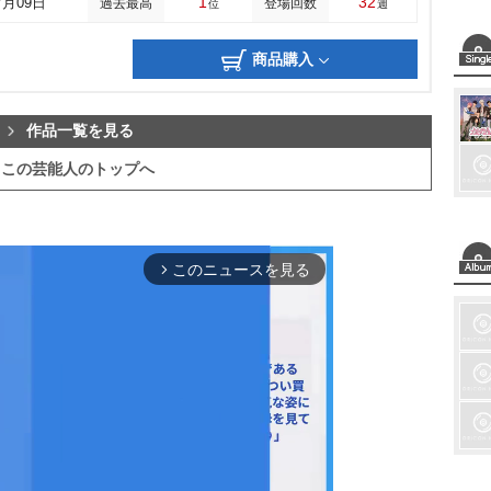
1
32
7月09日
過去最高
登場回数
位
週
商品購入
作品一覧を見る
この芸能人のトップへ
このニュースを見る
arrow_forward_ios