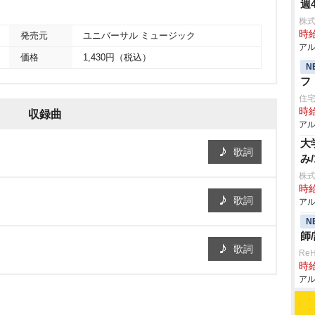
週
株式
時給
発売元
ユニバーサル ミュージック
アル
価格
1,430円（税込）
N
フ
住
時給
収録曲
アル
大
歌詞
み/
株式
時給
歌詞
アル
N
師
歌詞
Re
時給
アル