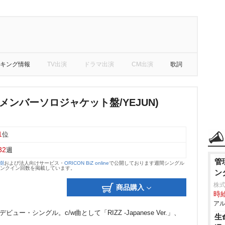
キング情報
TV出演
ドラマ出演
CM出演
歌詞
メンバーソロジャケット盤/YEJUN)
1
位
32
週
管
大樹
および法人向けサービス・
ORICON BiZ online
で公開しております週間シングル
のランクイン回数を掲載しています。
ン
株式
商品購入
時給
アル
ュー・シングル。c/w曲として「RIZZ -Japanese Ver.」、
生