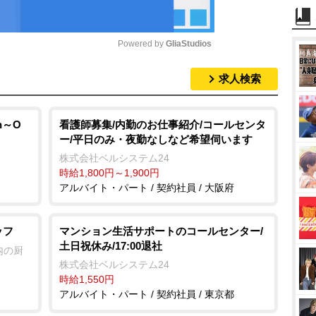
Powered by 
GliaStudios
求人検索
M
u
t
h～O
看護師募集/内勤のお仕事紹介/コールセンタ
ー/平日のみ・夜勤なしなど希望伺います
e
株式会社ベルシステム24
時給1,800円～1,900円
アルバイト・パート / 契約社員 / 大阪府
ッフ
マンション生活サポートのコールセンター/
土日祝休み/17:00退社
内の厨
株式会社ベルシステム24
時給1,550円
アルバイト・パート / 契約社員 / 東京都