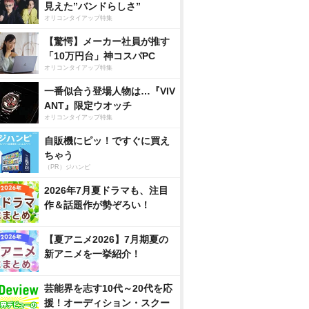
見えた”バンドらしさ”
オリコンタイアップ特集
【驚愕】メーカー社員が推す
「10万円台」神コスパPC
オリコンタイアップ特集
一番似合う登場人物は…『VIV
ANT』限定ウオッチ
オリコンタイアップ特集
自販機にピッ！ですぐに買え
ちゃう
（PR）ジハンピ
2026年7月夏ドラマも、注目
作＆話題作が勢ぞろい！
【夏アニメ2026】7月期夏の
新アニメを一挙紹介！
芸能界を志す10代～20代を応
援！オーディション・スクー