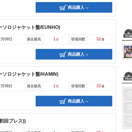
商品購入
ソロジャケット盤/EUNHO)
1
32
7月09日
過去最高
登場回数
位
週
商品購入
ソロジャケット盤/HAMIN)
1
32
7月09日
過去最高
登場回数
位
週
商品購入
初回プレス))