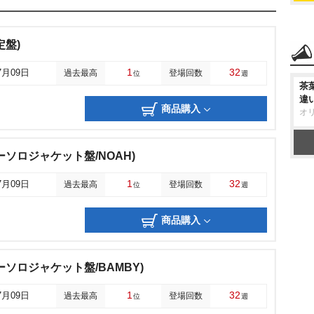
定盤)
1
32
7月09日
過去最高
登場回数
位
週
茶
違
商品購入
オ
ソロジャケット盤/NOAH)
1
32
7月09日
過去最高
登場回数
位
週
商品購入
ソロジャケット盤/BAMBY)
1
32
7月09日
過去最高
登場回数
位
週