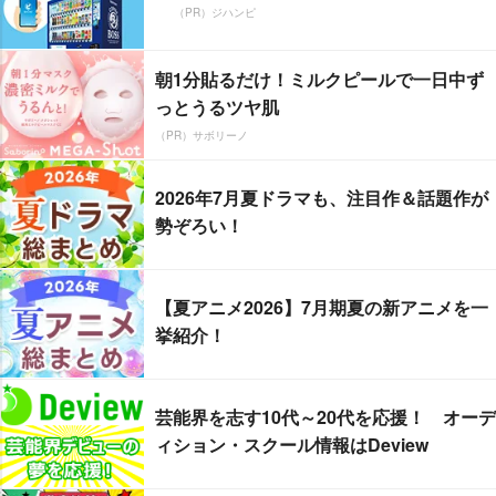
（PR）ジハンピ
朝1分貼るだけ！ミルクピールで一日中ず
っとうるツヤ肌
（PR）サボリーノ
2026年7月夏ドラマも、注目作＆話題作が
勢ぞろい！
【夏アニメ2026】7月期夏の新アニメを一
挙紹介！
芸能界を志す10代～20代を応援！ オーデ
ィション・スクール情報はDeview