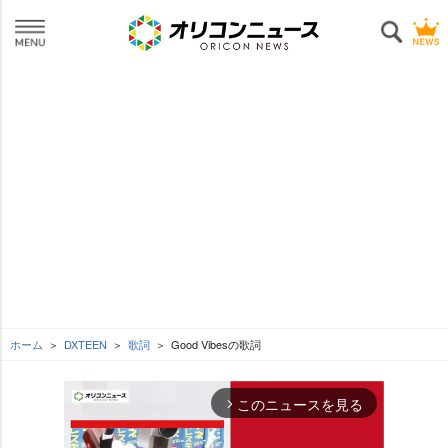
ホーム
DXTEEN
歌詞
Good Vibesの歌詞
このニュースを見る
arrow_forward_ios