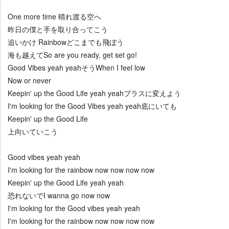
One more time 晴れ渡る空へ
昨日の僕と手を取り合ってこう
追いかけ Rainbowどこまでも飛ぼう
海も越えてSo are you ready, get set go!
Good Vibes yeah yeahそうWhen I feel low
Now or never
Keepin' up the Good Life yeah yeahプラスに変えよう
I'm looking for the Good Vibes yeah yeah底にいても
Keepin' up the Good Life
上向いていこう
Good vibes yeah yeah
I'm looking for the rainbow now now now now
Keepin' up the Good Life yeah yeah
恐れないでI wanna go now now
I'm looking for the Good vibes yeah yeah
I'm looking for the rainbow now now now now