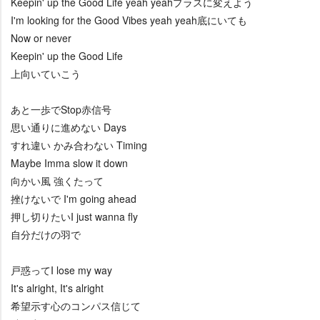
Keepin' up the Good Life yeah yeahプラスに変えよう
I'm looking for the Good Vibes yeah yeah底にいても
Now or never
Keepin' up the Good Life
上向いていこう
あと一歩でStop赤信号
思い通りに進めない Days
すれ違い かみ合わない Timing
Maybe Imma slow it down
向かい風 強くたって
挫けないで I'm going ahead
押し切りたいI just wanna fly
自分だけの羽で
戸惑ってI lose my way
It's alright, It's alright
希望示す心のコンパス信じて