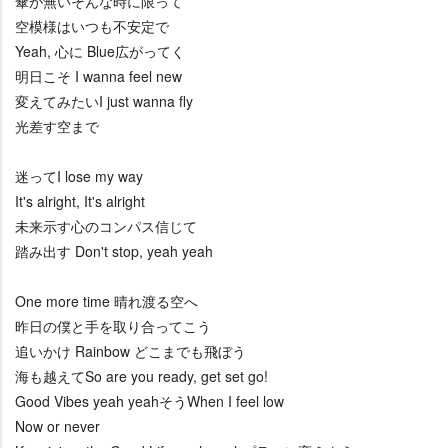
傘が無いそんな時に限って
空模様はいつも不安定で
Yeah, 心に Blue広がってく
明日こそ I wanna feel new
変えてみたいI just wanna fly
光差す空まで
迷ってI lose my way
It's alright, It's alright
未来示す心のコンパス信じて
踏み出す Don't stop, yeah yeah
One more time 晴れ渡る空へ
昨日の僕と手を取り合ってこう
追いかけ Rainbow どこまでも飛ぼう
海も越えてSo are you ready, get set go!
Good Vibes yeah yeahそうWhen I feel low
Now or never