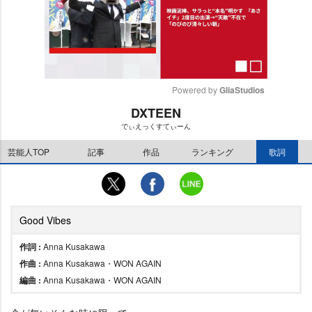
Powered by 
GliaStudios
DXTEEN
M
でぃえっくすてぃーん
u
t
芸能人TOP
記事
作品
ランキング
歌詞
e
Good Vibes
作詞 :
Anna Kusakawa
作曲 :
Anna Kusakawa・WON AGAIN
編曲 :
Anna Kusakawa・WON AGAIN