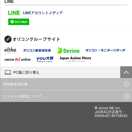
LINE
LINEアカウントメディア
PC版に切り替え
禁無断複写転載
クッキーの使用について
© oricon ME inc.
JASRAC許諾番号：
9009642140Y38026