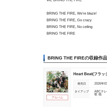
BRING THE FIRE, We're blazin'
BRING THE FIRE, Go crazy
BRING THE FIRE, No ceiling
BRING THE FIRE
BRING THE FIREの収録作
Heart Beat(フ
発売日
2026年0
タイアップ
ABCテ
歌 他
アルバム