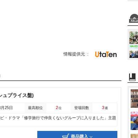
情報提供元
品
ラッシュプライス盤)
2
3
3月25日
最高順位
登場回数
位
週
レビ・ドラマ「修学旅行で仲良くないグループに入りました」主題
商品購入