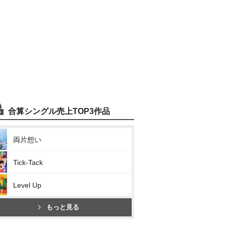
合算シングル売上TOP3作品
両片想い
Tick-Tack
Level Up
もっと見る