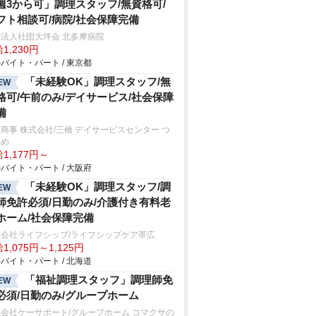
週3から可」調理スタッフ/無資格可/
フト相談可/病院/社会保障完備
法人社団大坪会 北多摩病院
1,230円
バイト・パート / 東京都
「未経験OK」調理スタッフ/無
EW
格可/午前のみ/デイサービス/社会保障
備
商事 株式会社/三橋 デイサービスセンター つ
かめ
1,177円～
バイト・パート / 大阪府
「未経験OK」調理スタッフ/調
EW
師免許必須/日勤のみ/介護付き有料老
ホーム/社会保障完備
式会社ライフシップ/ライフシップケア帯広
1,075円～1,125円
バイト・パート / 北海道
「福祉調理スタッフ」調理師免
EW
必須/日勤のみ/グループホーム
会社ケーサポート/グループホーム コマクサの