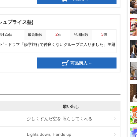
ラッシュプライス盤)
2
3
3月25日
最高順位
登場回数
位
週
レビ・ドラマ「修学旅行で仲良くないグループに入りました」主題
商品購入
歌い出し
少しくすんだ空を 照らしてくれる
Lights down, Hands up