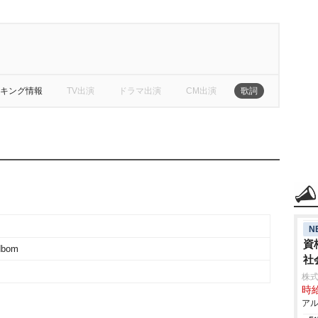
キング情報
TV出演
ドラマ出演
CM出演
歌詞
N
資
dbom
社
株式
時給
アル