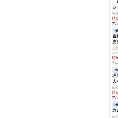
「
シ
医療
時給
アル
N
資
完
大友
る
時給
アル
N
理
人
株
時給
アル
N
許
株式