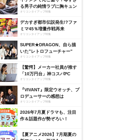
る男子の純情ラブに胸キュン
オリコンタイアップ特集
デカすぎ都市伝説発生!?ファ
ミマ45％増量作戦再来
オリコンタイアップ特集
SUPER★DRAGON、自ら描
いた”レトロフューチャー”
オリコンタイアップ特集
【驚愕】メーカー社員が推す
「10万円台」神コスパPC
オリコンタイアップ特集
『VIVANT』限定ウオッチ、プ
ロデューサーの感想は
オリコンタイアップ特集
2026年7月夏ドラマも、注目
作＆話題作が勢ぞろい！
【夏アニメ2026】7月期夏の