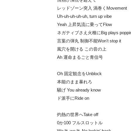
レッドゾーン突入 渦巻くMovement
Uh-uh-uh-uh-uh, turn up vibe
Yeah 上昇気流に乗ってFlow
ネガティブさえ火種にBig plays poppin
言葉の弾丸 制御不能Won't stop it
風穴を開ける この音の上
Ah 運命まるごと青信号
Oh 固定観念をUnblock
本能のまま暴れろ
騒げ You already know
ド派手にRide on
灼熱の世界へTake off
0か100 フルスロットル
We lit, we lit, No lookin' back