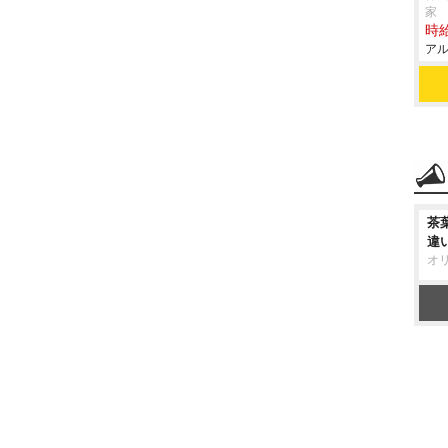
家
時給
アル
茶
違
オ