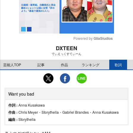
Powered by 
GliaStudios
DXTEEN
M
でぃえっくすてぃーん
u
t
芸能人TOP
記事
作品
ランキング
歌詞
e
Want you bad
作詞 :
Anna Kusakawa
作曲 :
Chris Meyer・Storythella・Gabriel Brandes・Anna Kusakawa
編曲 :
Storythella