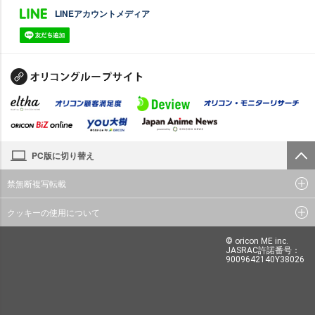
LINEアカウントメディア
PC版に切り替え
禁無断複写転載
クッキーの使用について
© oricon ME inc.
JASRAC許諾番号：
9009642140Y38026