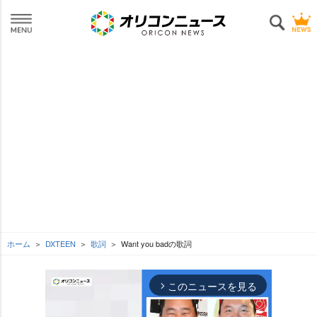
ホーム
DXTEEN
歌詞
Want you badの歌詞
このニュースを見る
arrow_forward_ios