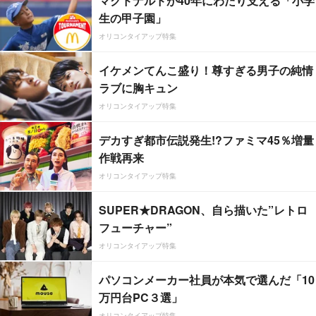
マクドナルドが40年にわたり支える「小学
生の甲子園」
オリコンタイアップ特集
イケメンてんこ盛り！尊すぎる男子の純情
ラブに胸キュン
オリコンタイアップ特集
デカすぎ都市伝説発生!?ファミマ45％増量
作戦再来
オリコンタイアップ特集
SUPER★DRAGON、自ら描いた”レトロ
フューチャー”
オリコンタイアップ特集
パソコンメーカー社員が本気で選んだ「10
万円台PC３選」
オリコンタイアップ特集