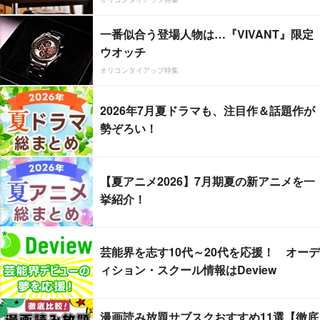
一番似合う登場人物は…『VIVANT』限定
ウオッチ
オリコンタイアップ特集
2026年7月夏ドラマも、注目作＆話題作が
勢ぞろい！
【夏アニメ2026】7月期夏の新アニメを一
挙紹介！
芸能界を志す10代～20代を応援！ オーデ
ィション・スクール情報はDeview
漫画読み放題サブスクおすすめ11選【徹底