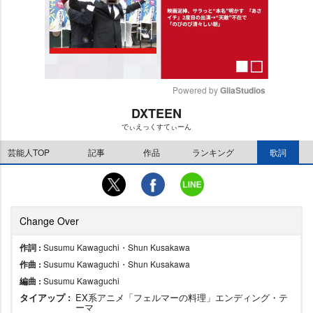
Powered by 
GliaStudios
DXTEEN
M
でぃえっくすてぃーん
u
t
芸能人TOP
記事
作品
ランキング
歌詞
e
Change Over
作詞 :
Susumu Kawaguchi・Shun Kusakawa
作曲 :
Susumu Kawaguchi・Shun Kusakawa
編曲 :
Susumu Kawaguchi
タイアップ :
EX系アニメ「フェルマーの料理」エンディング・テ
ーマ