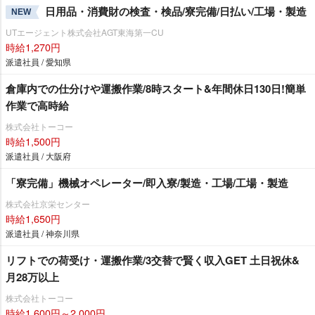
日用品・消費財の検査・検品/寮完備/日払い/工場・製造
NEW
UTエージェント株式会社AGT東海第一CU
時給1,270円
派遣社員 / 愛知県
倉庫内での仕分けや運搬作業/8時スタート&年間休日130日!簡単
作業で高時給
株式会社トーコー
時給1,500円
派遣社員 / 大阪府
「寮完備」機械オペレーター/即入寮/製造・工場/工場・製造
株式会社京栄センター
時給1,650円
派遣社員 / 神奈川県
リフトでの荷受け・運搬作業/3交替で賢く収入GET 土日祝休&
月28万以上
株式会社トーコー
時給1,600円～2,000円