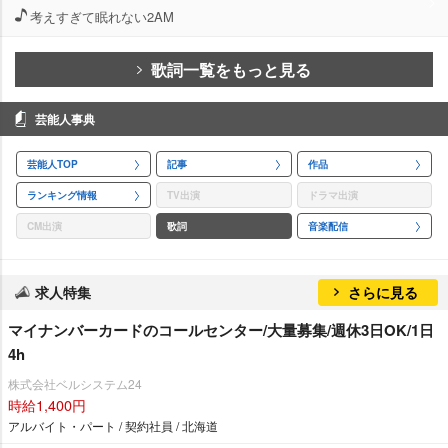
考えすぎて眠れない2AM
歌詞一覧をもっと見る
芸能人事典
芸能人TOP
記事
作品
ランキング情報
TV出演
ドラマ出演
CM出演
歌詞
音楽配信
求人特集
さらに見る
マイナンバーカードのコールセンター/大量募集/週休3日OK/1日
4h
株式会社ベルシステム24
時給1,400円
アルバイト・パート / 契約社員 / 北海道