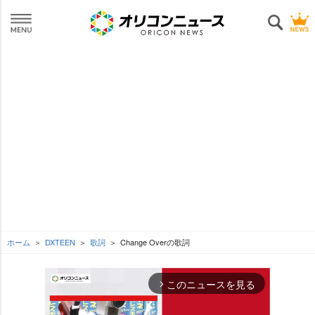
ホーム
DXTEEN
歌詞
Change Overの歌詞
このニュースを見る
arrow_forward_ios