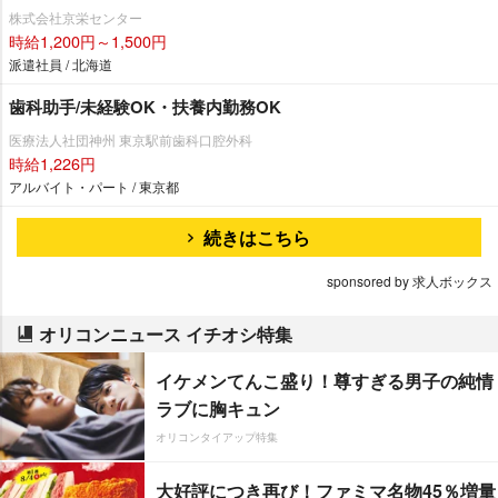
株式会社京栄センター
時給1,200円～1,500円
派遣社員 / 北海道
歯科助手/未経験OK・扶養内勤務OK
医療法人社団神州 東京駅前歯科口腔外科
時給1,226円
アルバイト・パート / 東京都
続きはこちら
sponsored by 求人ボックス
オリコンニュース イチオシ特集
イケメンてんこ盛り！尊すぎる男子の純情
ラブに胸キュン
オリコンタイアップ特集
大好評につき再び！ファミマ名物45％増量