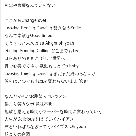
もはや言葉なんていらない
ここからChange over
Looking Feeling Dancing 響き合うSmile
なんて素敵なGood times
そうきっと未来はIt's Alright oh yeah
Getting Sending Calling どこまでもTry
ほらありのままに 楽しい世界へ
弾む心奏でて 熱い鼓動もっと Oh baby
Looking Feeling Dancing まだまだ終わらないさ
僕らはいつでもHappy 変わらないまま Yeah
なんだかんだお馴染み “いつメン”
集まり笑うツボ 意味不明
無駄と思える時間がスーパーな時間に変わっていく
人生がDelicious 消えていくバイアス
君といればみなぎってくバイブス Oh yeah
始まりの合図