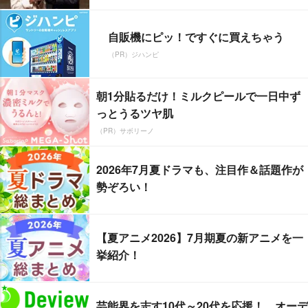
自販機にピッ！ですぐに買えちゃう
（PR）ジハンピ
朝1分貼るだけ！ミルクピールで一日中ず
っとうるツヤ肌
（PR）サボリーノ
2026年7月夏ドラマも、注目作＆話題作が
勢ぞろい！
【夏アニメ2026】7月期夏の新アニメを一
挙紹介！
芸能界を志す10代～20代を応援！ オーデ