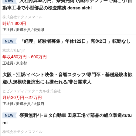
入社特典58万円、寮費完備で無料!デンソーで働こう!自
NEW
動車工場で小型部品の検査業務 denso aichi
株式会社テクノスマイル
時給1,800円
正社員 / 派遣社員 / 愛知県
「経理」経験者募集」年休122日」完休2日 」転勤なし
NEW
株式会社Enjin
年収450万円～600万円
正社員 / 東京都
大阪・江坂/イベント映像・音響スタッフ/専門卒・基礎経験者歓
迎/大規模映像演出にも携われる/非公開求人
ヒビノメディアテクニカル株式会社
月給20万円～27万円
正社員 / 派遣社員 / 大阪府
寮費無料/トヨタ自動車 田原工場で部品の組立製造/tutu
NEW
mi
株式会社テクノスマイル