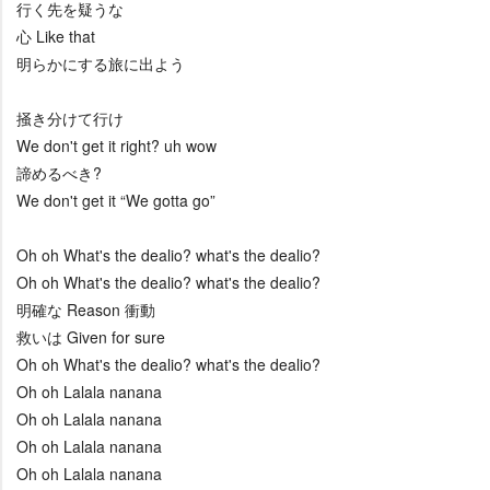
行く先を疑うな
心 Like that
明らかにする旅に出よう
掻き分けて行け
We don't get it right? uh wow
諦めるべき?
We don't get it “We gotta go”
Oh oh What's the dealio? what's the dealio?
Oh oh What's the dealio? what's the dealio?
明確な Reason 衝動
救いは Given for sure
Oh oh What's the dealio? what's the dealio?
Oh oh Lalala nanana
Oh oh Lalala nanana
Oh oh Lalala nanana
Oh oh Lalala nanana