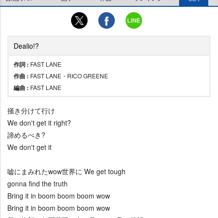
Dealio!?
作詞 :
FAST LANE
作曲 :
FAST LANE・RICO GREENE
編曲 :
FAST LANE
掻き分けて行け
We don't get it right?
諦めるべき?
We don't get it
嘘にまみれたwow世界に We get tough
gonna find the truth
Bring it in boom boom boom wow
Bring it in boom boom boom wow