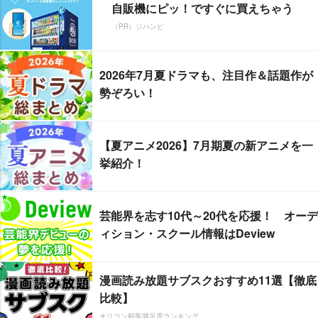
自販機にピッ！ですぐに買えちゃう
（PR）ジハンピ
2026年7月夏ドラマも、注目作＆話題作が
勢ぞろい！
【夏アニメ2026】7月期夏の新アニメを一
挙紹介！
芸能界を志す10代～20代を応援！ オーデ
ィション・スクール情報はDeview
漫画読み放題サブスクおすすめ11選【徹底
比較】
オリコン顧客満足度ランキング