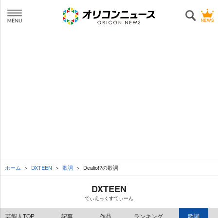
ホーム
DXTEEN
歌詞
Dealio!?の歌詞
DXTEEN
でぃえっくすてぃーん
芸能人TOP
記事
作品
ランキング
歌詞