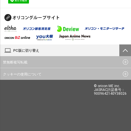
PC版に切り替え
禁無断複写転載
クッキーの使用について
© oricon ME inc.
JASRAC許諾番号：
9009642140Y38026