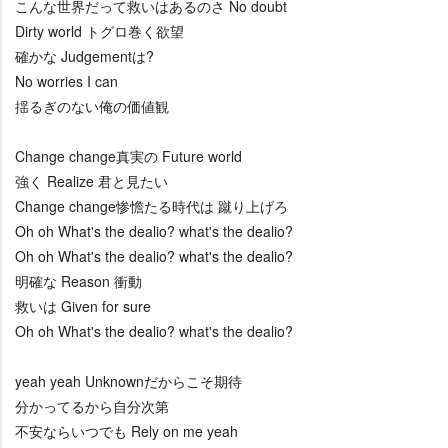
こんな世界だって救いはあるのさ No doubt
Dirty world トグロ巻く欲望
確かな Judgementは?
No worries I can
揺るぎのない俺の価値観
Change change真実の Future world
強く Realize 君と見たい
Change change惨憺たる時代は 蹴り上げろ
Oh oh What's the dealio? what's the dealio?
Oh oh What's the dealio? what's the dealio?
明確な Reason 衝動
救いは Given for sure
Oh oh What's the dealio? what's the dealio?
yeah yeah Unknownだからこそ期待
分かってるから自分次第
不安ならいつでも Rely on me yeah