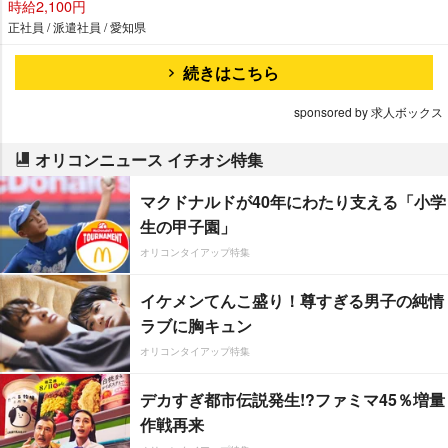
時給2,100円
正社員 / 派遣社員 / 愛知県
続きはこちら
sponsored by 求人ボックス
オリコンニュース イチオシ特集
マクドナルドが40年にわたり支える「小学
生の甲子園」
オリコンタイアップ特集
イケメンてんこ盛り！尊すぎる男子の純情
ラブに胸キュン
オリコンタイアップ特集
デカすぎ都市伝説発生!?ファミマ45％増量
作戦再来