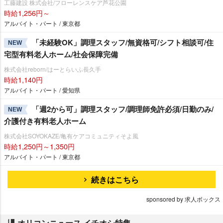
工藤建設 株式会社/フローレンスケア芦花公園
時給1,256円～
アルバイト・パート / 東京都
「未経験OK」調理スタッフ/無資格可/シフト相談可/住
NEW
宅型有料老人ホーム/社会保障完備
株式会社reborn/はーとらいふ長久手
時給1,140円
アルバイト・パート / 愛知県
「週2から可」調理スタッフ/調理師免許必須/日勤のみ/
NEW
介護付き有料老人ホーム
株式会社SOYOKAZE/亀有ケアコミュニティそよ風
時給1,250円～1,350円
アルバイト・パート / 東京都
続きはこちら
sponsored by 求人ボックス
オリコンニュース イチオシ特集