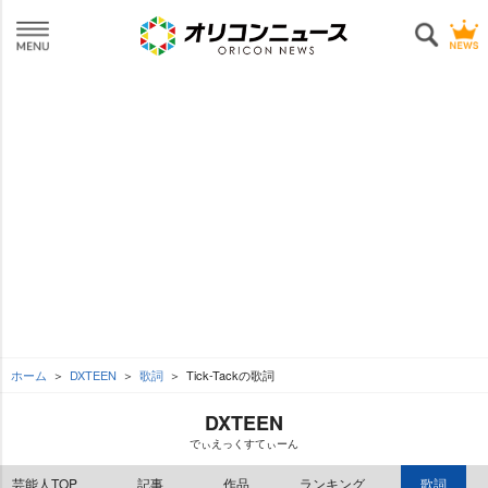
ホーム
DXTEEN
歌詞
Tick-Tackの歌詞
DXTEEN
でぃえっくすてぃーん
芸能人TOP
記事
作品
ランキング
歌詞