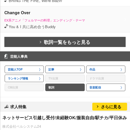
BRING THE FIRE, We're blazin'
Change Over
EX系アニメ「フェルマーの料理」エンディング・テーマ
You & I 共に高め合うBuddy
歌詞一覧をもっと見る
芸能人事典
芸能人TOP
記事
作品
ランキング情報
TV出演
ドラマ出演
CM出演
歌詞
音楽配信
求人特集
さらに見る
ネットサービス引越し受付/未経験OK/服装自由/駅チカ/平日休み
株式会社ベルシステム24