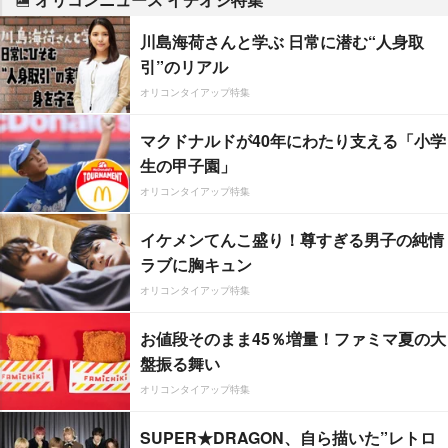
川島海荷さんと学ぶ 日常に潜む“人身取
引”のリアル
オリコンタイアップ特集
マクドナルドが40年にわたり支える「小学
生の甲子園」
オリコンタイアップ特集
イケメンてんこ盛り！尊すぎる男子の純情
ラブに胸キュン
オリコンタイアップ特集
お値段そのまま45％増量！ファミマ夏の大
盤振る舞い
オリコンタイアップ特集
SUPER★DRAGON、自ら描いた”レトロ