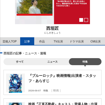
西垣匠
にしがきしょう
M
芸能人TOP
記事
作品
TV出演
ドラマ出演
CM出演
u
t
e
西垣匠の記事・ニュース・速報
すべて
ニュース
特集
『ブルーロック』映画情報|出演者・スタッ
フ・あらすじ
｜映画｜
2026-08-07
特集
映画『正直不動産』キャスト・登場人物・出演