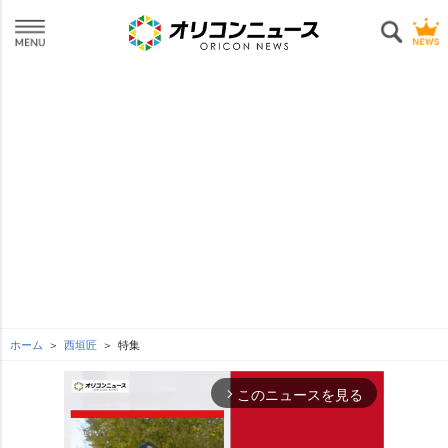
ホーム
西垣匠
特集
このニュースを見る
arrow_forward_ios