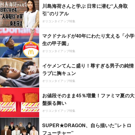
川島海荷さんと学ぶ 日常に潜む“人身取
引”のリアル
オリコンタイアップ特集
マクドナルドが40年にわたり支える「小学
生の甲子園」
オリコンタイアップ特集
イケメンてんこ盛り！尊すぎる男子の純情
ラブに胸キュン
オリコンタイアップ特集
お値段そのまま45％増量！ファミマ夏の大
盤振る舞い
オリコンタイアップ特集
SUPER★DRAGON、自ら描いた”レトロ
フューチャー”