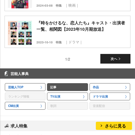
｜映画｜
2024-03-08
特集
『時をかけるな、恋人たち』キャスト・出演者
一覧、相関図【2023年10月期放送】
｜ドラマ｜
2023-10-10
特集
1/2
次へ
芸能人事典
芸能人TOP
記事
作品
ランキング情報
TV出演
ドラマ出演
CM出演
歌詞
音楽配信
求人特集
さらに見る