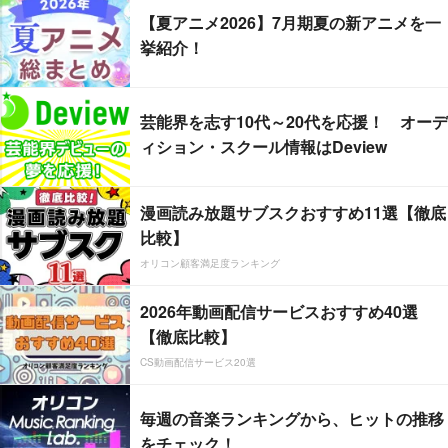
【夏アニメ2026】7月期夏の新アニメを一
挙紹介！
芸能界を志す10代～20代を応援！ オーデ
ィション・スクール情報はDeview
漫画読み放題サブスクおすすめ11選【徹底
比較】
オリコン顧客満足度ランキング
2026年動画配信サービスおすすめ40選
【徹底比較】
CS動画配信サービス20選
毎週の音楽ランキングから、ヒットの推移
をチェック！