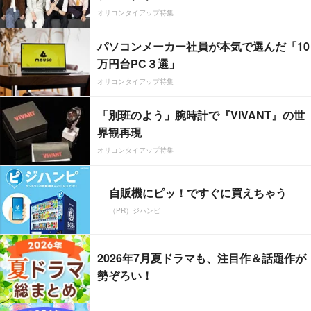
オリコンタイアップ特集
パソコンメーカー社員が本気で選んだ「10
万円台PC３選」
オリコンタイアップ特集
「別班のよう」腕時計で『VIVANT』の世
界観再現
オリコンタイアップ特集
自販機にピッ！ですぐに買えちゃう
（PR）ジハンピ
2026年7月夏ドラマも、注目作＆話題作が
勢ぞろい！