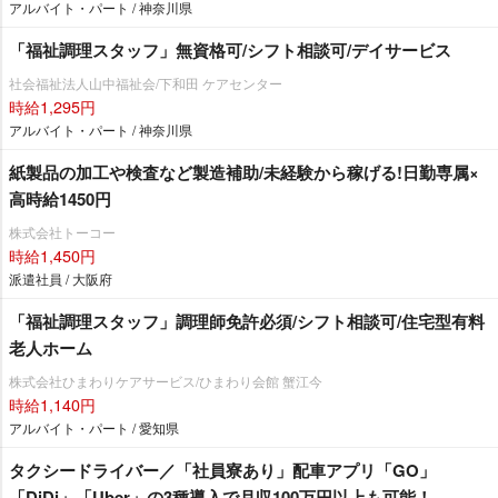
アルバイト・パート / 神奈川県
「福祉調理スタッフ」無資格可/シフト相談可/デイサービス
社会福祉法人山中福祉会/下和田 ケアセンター
時給1,295円
アルバイト・パート / 神奈川県
紙製品の加工や検査など製造補助/未経験から稼げる!日勤専属×
高時給1450円
株式会社トーコー
時給1,450円
派遣社員 / 大阪府
「福祉調理スタッフ」調理師免許必須/シフト相談可/住宅型有料
老人ホーム
株式会社ひまわりケアサービス/ひまわり会館 蟹江今
時給1,140円
アルバイト・パート / 愛知県
タクシードライバー／「社員寮あり」配車アプリ「GO」
「DiDi」「Uber」の3種導入で月収100万円以上も可能！