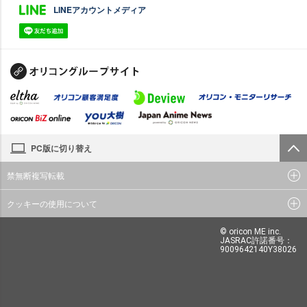
LINEアカウントメディア
PC版に切り替え
禁無断複写転載
クッキーの使用について
© oricon ME inc.
JASRAC許諾番号：
9009642140Y38026