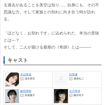
る過去があることを美空は知り…。自身にも、その不
思議な力、そして家族との別れに向き合う時が訪れ
る。
「ほどなく、お別れです」に込められた、本当の意味
とは―？
そして、二人が届ける最期の《奇跡》とは―――
キャスト
浜辺美波
目黒蓮
清水美空
漆原礼二
役
役
森田望智
古川琴音
赤坂陽子
柳沢玲子
役
役