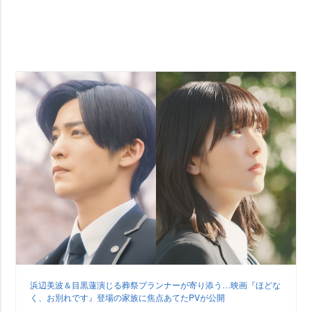
浜辺美波＆目黒蓮演じる葬祭プランナーが寄り添う…映画『ほどな
く、お別れです』登場の家族に焦点あてたPVが公開