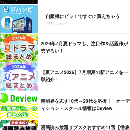
自販機にピッ！ですぐに買えちゃう
（PR）ジハンピ
2026年7月夏ドラマも、注目作＆話題作が
勢ぞろい！
【夏アニメ2026】7月期夏の新アニメを一
挙紹介！
芸能界を志す10代～20代を応援！ オーデ
ィション・スクール情報はDeview
漫画読み放題サブスクおすすめ11選【徹底