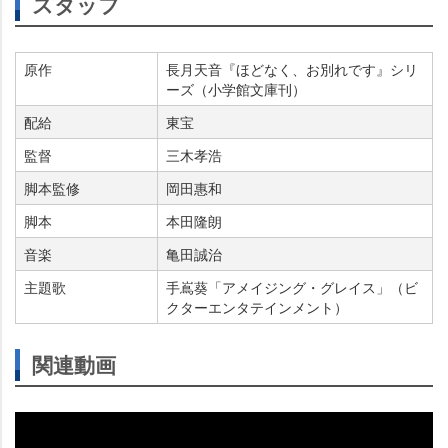
スタッフ
原作
長月天音『ほどなく、お別れです』シリ
ーズ（小学館文庫刊）
配給
東宝
監督
三木孝浩
脚本監修
岡田惠和
脚本
本田隆朗
音楽
亀田誠治
主題歌
手嶌葵「アメイジング・グレイス」（ビ
クターエンタテインメント）
関連動画