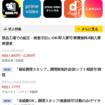
求人特集
さらに見る
部品工場での組立・検査/日払いOK/即入寮可/寮費無料/8割入寮
希望者
move on株式会社
時給1,800円～2,250円
派遣社員 / 北海道
「福祉調理スタッフ」調理師免許必須/シフト相談可/病
NEW
院
医療法人和泉会/和泉丘病院
時給1,177円
アルバイト・パート / 大阪府
「未経験OK」調理スタッフ/無資格可/日勤のみ/デイサ
NEW