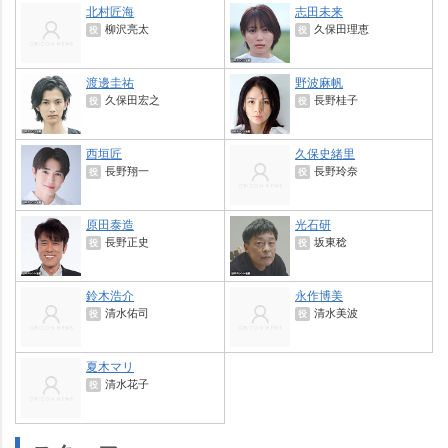
北村匠海
志田未来
柳沢亮太
久保田理恵
役
役
渡邊圭祐
野波麻帆
久保田宏之
長野桂子
役
役
西垣匠
久保史緒里
長野翔一
長野玲奈
役
役
原田泰造
光石研
長野正史
坂東稔
役
役
鈴木浩介
永作博美
清水佑司
清水美波
役
役
夏木マリ
清水花子
役