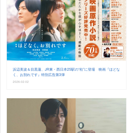
浜辺美波＆目黒蓮、JR東・西日本25駅の“柱”に登場 映画『ほどな
く、お別れです』特別広告第3弾
2026-02-02