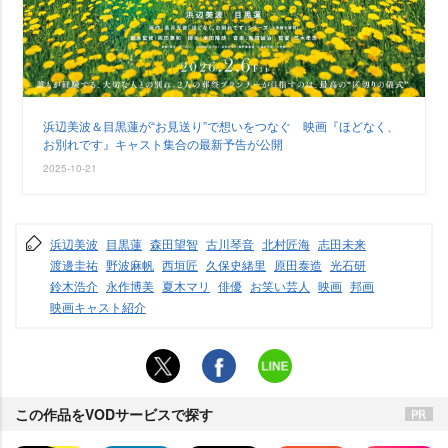
浜辺美波＆目黒蓮が“お見送り”で想いをつなぐ 映画『ほどなく、
お別れです』キャスト集合の最新予告が公開
2025-10-21
浜辺美波
目黒蓮
森田望智
古川琴音
北村匠海
志田未来
渡邊圭祐
野波麻帆
西垣匠
久保史緒里
原田泰造
光石研
鈴木浩介
永作博美
夏木マリ
俳優
お笑い芸人
映画
邦画
映画キャスト紹介
この作品をVODサービスで探す