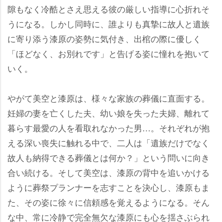
隙もなく冷酷とさえ思える彼の厳しい指導に心折れそ
うになる。しかし同時に、誰よりも真摯に故人と遺族
に寄り添う漆原の姿勢に気付き、出棺の際に優しく
「ほどなく、お別れです」と告げる姿に憧れを抱いて
いく。
がて美空と漆原は、様々な家族の葬儀に直面する。
妊婦の妻を亡くした夫、幼い娘を失った夫婦、離れて
暮らす最愛の人を看取れなかった男…。それぞれが抱
える深い喪失に触れる中で、二人は「遺族だけでなく
故人も納得できる葬儀とは何か？」という問いに向き
合い続ける。そして美空は、漆原の背中を追いかける
ように葬祭プランナーを志すことを決心し、漆原もま
た、その姿に徐々に信頼感を覚えるようになる。そん
な中、常に冷静で完全無欠な漆原にも心を揺さぶられ