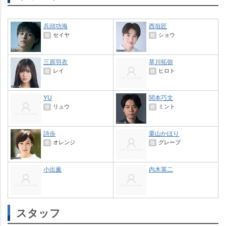
兵頭功海
西垣匠
セイヤ
ショウ
役
役
三原羽衣
草川拓弥
レイ
ヒロト
役
役
YU
関本巧文
リュウ
ミント
役
役
詩歩
栗山かほり
オレンジ
グレープ
役
役
小出薫
内木英二
スタッフ