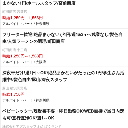
まかない1円/ホールスタッフ/宮前商店
町田商店 宮前店
時給1,250円～1,563円
アルバイト・パート / 神奈川県
フリーター歓迎!絶品まかないが1円/週1&3h～/残業なし/髪色自
由/人気ラーメンの調理/町田商店
町田商店 十三店
時給1,250円～1,563円
アルバイト・パート / 大阪府
深夜帯だけ!週1日～OK/絶品まかないがたったの1円/学生さん活
躍中!/髪色自由/豚山/深夜スタッフ
豚山 横浜岡野店
時給1,750円
アルバイト・パート / 神奈川県
ベビーシッター/履歴書不要・即日勤務OK/WEB面接で当日内定
も可/直行直帰OK/週1～OK
株式会社アズスタッフ わんぱくランド