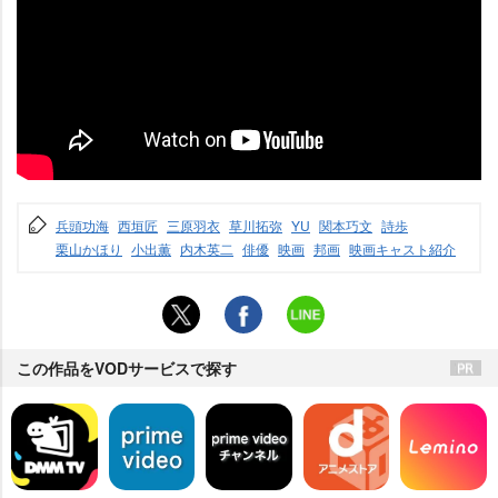
兵頭功海
西垣匠
三原羽衣
草川拓弥
YU
関本巧文
詩歩
栗山かほり
小出薫
内木英二
俳優
映画
邦画
映画キャスト紹介
この作品をVODサービスで探す