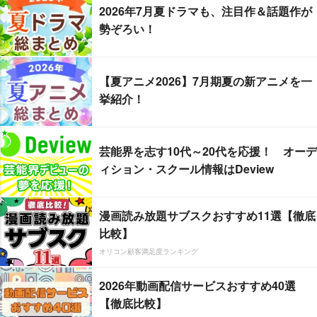
2026年7月夏ドラマも、注目作＆話題作が
勢ぞろい！
【夏アニメ2026】7月期夏の新アニメを一
挙紹介！
芸能界を志す10代～20代を応援！ オーデ
ィション・スクール情報はDeview
漫画読み放題サブスクおすすめ11選【徹底
比較】
オリコン顧客満足度ランキング
2026年動画配信サービスおすすめ40選
【徹底比較】