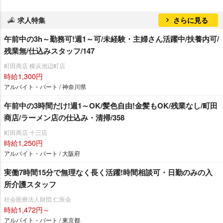
求人特集
さらに見る
午前中の3h～勤務可!週1～可/未経験・主婦さん活躍中/扶養内可/
残業無/仕込みスタッフ/147
町田商店 横浜池辺町店
時給1,300円
アルバイト・パート / 神奈川県
午前中の3時間だけ!週1～OK/髪色自由!金髪もOK/残業なし/町田
商店/ラーメン店の仕込み・清掃/358
町田商店 十三店
時給1,250円
アルバイト・パート / 大阪府
実働7時間15分で無理なく長く活躍!時間相談可・日勤のみの入
所介護スタッフ
社会医療法人財団 仁医会
時給1,472円～
アルバイト・パート / 東京都