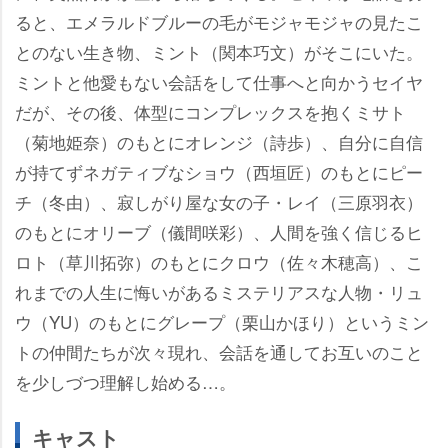
ると、エメラルドブルーの毛がモジャモジャの見たこ
とのない生き物、ミント（関本巧文）がそこにいた。
ミントと他愛もない会話をして仕事へと向かうセイヤ
だが、その後、体型にコンプレックスを抱くミサト
（菊地姫奈）のもとにオレンジ（詩歩）、自分に自信
が持てずネガティブなショウ（西垣匠）のもとにピー
チ（冬由）、寂しがり屋な女の子・レイ（三原羽衣）
のもとにオリーブ（儀間咲彩）、人間を強く信じるヒ
ロト（草川拓弥）のもとにクロウ（佐々木穂高）、こ
れまでの人生に悔いがあるミステリアスな人物・リュ
ウ（YU）のもとにグレープ（栗山かほり）というミン
トの仲間たちが次々現れ、会話を通してお互いのこと
を少しづつ理解し始める…。
キャスト