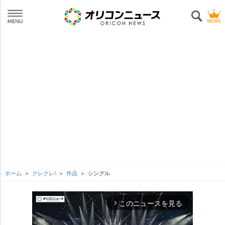
ホーム
クレクレ!
作品
シングル
このニュースを見る
arrow_forward_ios