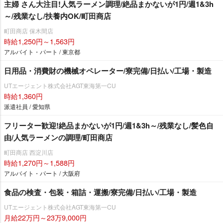
主婦 さん大注目!人気ラーメン調理/絶品まかないが1円/週1&3h
～/残業なし/扶養内OK/町田商店
町田商店 保木間店
時給1,250円～1,563円
アルバイト・パート / 東京都
日用品・消費財の機械オペレーター/寮完備/日払い/工場・製造
UTエージェント株式会社AGT東海第一CU
時給1,360円
派遣社員 / 愛知県
フリーター歓迎!絶品まかないが1円/週1&3h～/残業なし/髪色自
由/人気ラーメンの調理/町田商店
町田商店 西淀川店
時給1,270円～1,588円
アルバイト・パート / 大阪府
食品の検査・包装・箱詰・運搬/寮完備/日払い/工場・製造
UTエージェント株式会社AGT東海第一CU
月給22万円～23万9,000円