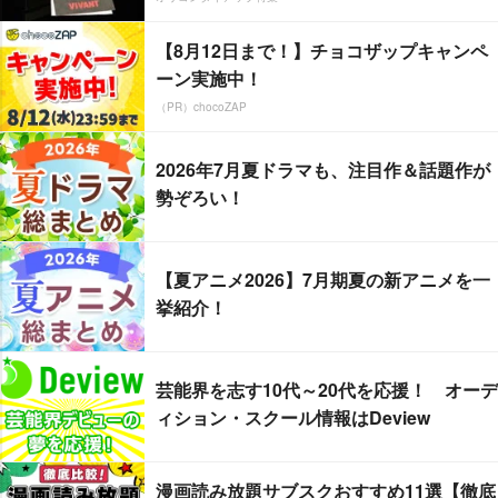
【8月12日まで！】チョコザップキャンペ
ーン実施中！
（PR）chocoZAP
2026年7月夏ドラマも、注目作＆話題作が
勢ぞろい！
【夏アニメ2026】7月期夏の新アニメを一
挙紹介！
芸能界を志す10代～20代を応援！ オーデ
ィション・スクール情報はDeview
漫画読み放題サブスクおすすめ11選【徹底