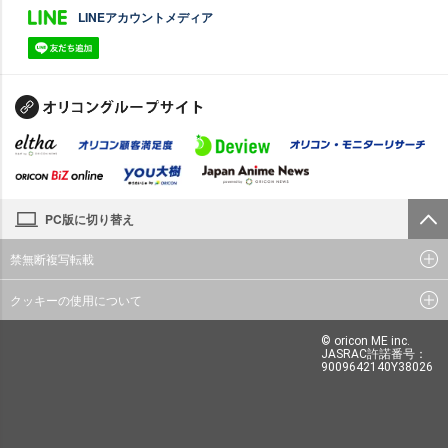
LINEアカウントメディア
PC版に切り替え
禁無断複写転載
クッキーの使用について
© oricon ME inc.
JASRAC許諾番号：
9009642140Y38026