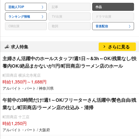
芸能人TOP
記事
作品
ランキング情報
TV出演
ドラマ出演
CM出演
歌詞
音楽配信
求人特集
さらに見る
主婦さん活躍中のホールスタッフ!週1日～&3h～OK/残業なし/扶
養内OK/絶品まかないが1円/町田商店/ラーメン店のホール
町田商店 横浜北寺尾店
時給1,350円～1,688円
アルバイト・パート / 神奈川県
午前中の3時間だけ!週1～OK/フリーターさん活躍中/髪色自由/残
業なし/町田商店/ラーメン店の仕込み・清掃
町田商店 十三店
時給1,250円
アルバイト・パート / 大阪府