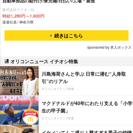
自動車部品の組付け/寮完備/日払い/工場・製造
株式会社ライオン社
時給1,280円～1,600円
派遣社員 / 神奈川県
続きはこちら
sponsored by 求人ボックス
オリコンニュース イチオシ特集
川島海荷さんと学ぶ 日常に潜む“人身取
引”のリアル
オリコンタイアップ特集
マクドナルドが40年にわたり支える「小学
生の甲子園」
オリコンタイアップ特集
イケメンてんこ盛り！尊すぎる男子の純情