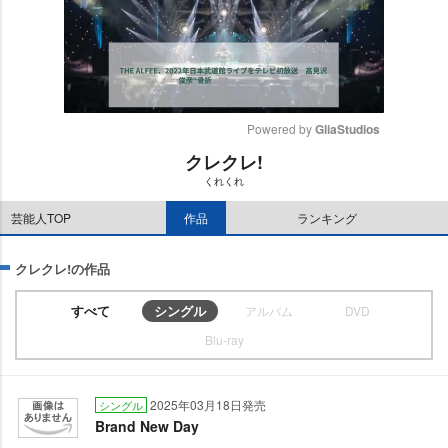
Powered by 
GliaStudios
クレクレ!
M
くれくれ
u
t
芸能人TOP
作品
ランキング
e
クレクレ!の作品
すべて
シングル
アルバム
DVD
Blu-ray
2025年03月18日発売
シングル
Brand New Day