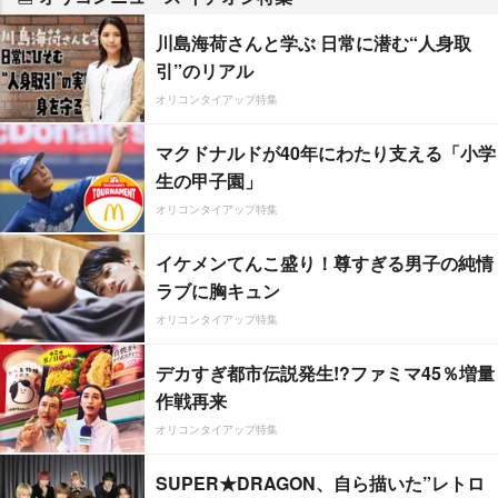
川島海荷さんと学ぶ 日常に潜む“人身取
引”のリアル
オリコンタイアップ特集
マクドナルドが40年にわたり支える「小学
生の甲子園」
オリコンタイアップ特集
イケメンてんこ盛り！尊すぎる男子の純情
ラブに胸キュン
オリコンタイアップ特集
デカすぎ都市伝説発生!?ファミマ45％増量
作戦再来
オリコンタイアップ特集
SUPER★DRAGON、自ら描いた”レトロ