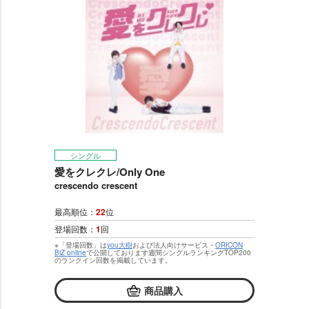
シングル
愛をクレクレ/Only One
crescendo crescent
最高順位：
22
位
登場回数：
1
回
※「登場回数」は
you大樹
および法人向けサービス・
ORICON
BiZ online
で公開しております週間シングルランキングTOP200
のランクイン回数を掲載しています。
商品購入