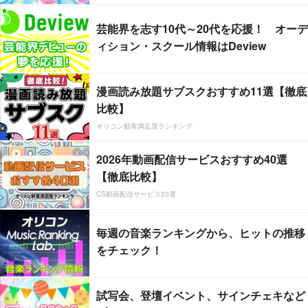
芸能界を志す10代～20代を応援！ オーデ
ィション・スクール情報はDeview
漫画読み放題サブスクおすすめ11選【徹底
比較】
オリコン顧客満足度ランキング
2026年動画配信サービスおすすめ40選
【徹底比較】
CS動画配信サービス20選
毎週の音楽ランキングから、ヒットの推移
をチェック！
試写会、登壇イベント、サインチェキなど