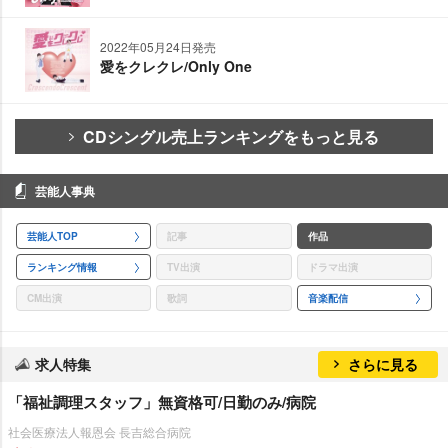
2022年05月24日発売
愛をクレクレ/Only One
CDシングル売上ランキングをもっと見る
芸能人事典
芸能人TOP
記事
作品
ランキング情報
TV出演
ドラマ出演
CM出演
歌詞
音楽配信
求人特集
さらに見る
「福祉調理スタッフ」無資格可/日勤のみ/病院
社会医療法人報恩会 長吉総合病院