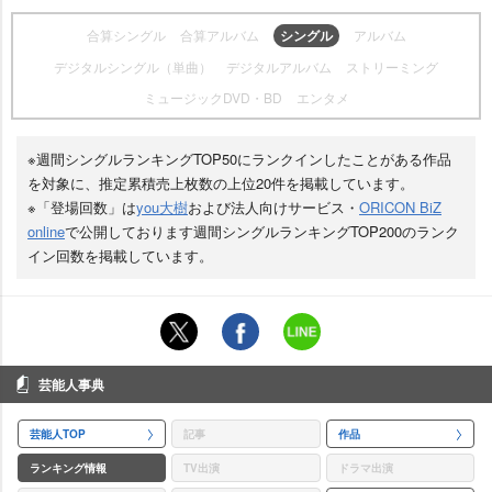
合算シングル
合算アルバム
シングル
アルバム
デジタルシングル（単曲）
デジタルアルバム
ストリーミング
ミュージックDVD・BD
エンタメ
※週間シングルランキングTOP50にランクインしたことがある作品
を対象に、推定累積売上枚数の上位20件を掲載しています。
※「登場回数」は
you大樹
および法人向けサービス・
ORICON BiZ
online
で公開しております週間シングルランキングTOP200のランク
イン回数を掲載しています。
芸能人事典
芸能人TOP
記事
作品
ランキング情報
TV出演
ドラマ出演