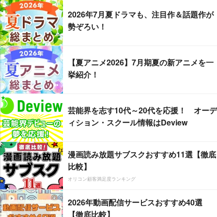
2026年7月夏ドラマも、注目作＆話題作が
勢ぞろい！
【夏アニメ2026】7月期夏の新アニメを一
挙紹介！
芸能界を志す10代～20代を応援！ オーデ
ィション・スクール情報はDeview
漫画読み放題サブスクおすすめ11選【徹底
比較】
オリコン顧客満足度ランキング
2026年動画配信サービスおすすめ40選
【徹底比較】