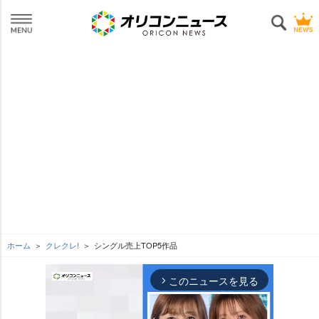
ホーム
クレクレ!
シングル売上TOP5作品
このニュースを見る
arrow_forward_ios