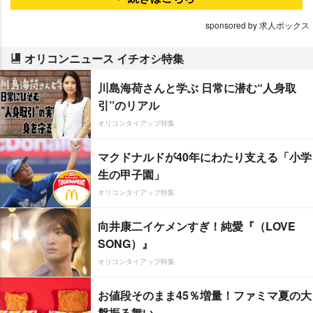
sponsored by 求人ボックス
オリコンニュース イチオシ特集
川島海荷さんと学ぶ 日常に潜む“人身取
引”のリアル
オリコンタイアップ特集
マクドナルドが40年にわたり支える「小学
生の甲子園」
オリコンタイアップ特集
向井康二イケメンすぎ！純愛『（LOVE
SONG）』
オリコンタイアップ特集
お値段そのまま45％増量！ファミマ夏の大
盤振る舞い