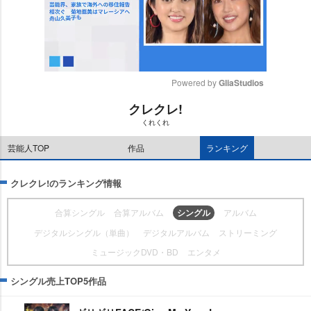
Powered by 
GliaStudios
クレクレ!
M
くれくれ
u
t
芸能人TOP
作品
ランキング
e
クレクレ!のランキング情報
合算シングル
合算アルバム
シングル
アルバム
デジタルシングル（単曲）
デジタルアルバム
ストリーミング
ミュージックDVD・BD
エンタメ
シングル売上TOP5作品