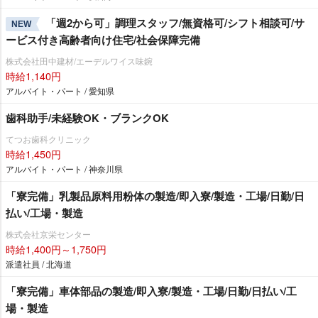
「週2から可」調理スタッフ/無資格可/シフト相談可/サ
NEW
ービス付き高齢者向け住宅/社会保障完備
株式会社田中建材/エーデルワイス味鋺
時給1,140円
アルバイト・パート / 愛知県
歯科助手/未経験OK・ブランクOK
てつお歯科クリニック
時給1,450円
アルバイト・パート / 神奈川県
「寮完備」乳製品原料用粉体の製造/即入寮/製造・工場/日勤/日
払い/工場・製造
株式会社京栄センター
時給1,400円～1,750円
派遣社員 / 北海道
「寮完備」車体部品の製造/即入寮/製造・工場/日勤/日払い/工
場・製造