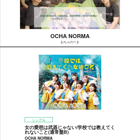
OCHA NORMA
おちゃのーま
M
u
t
e
シングル
女の愛想は武器じゃない/学校では教えてく
れないこと(通常盤B)
OCHA NORMA