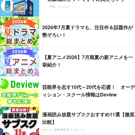
（PR）ジハンピ
2026年7月夏ドラマも、注目作＆話題作が
勢ぞろい！
【夏アニメ2026】7月期夏の新アニメを一
挙紹介！
芸能界を志す10代～20代を応援！ オーデ
ィション・スクール情報はDeview
漫画読み放題サブスクおすすめ11選【徹底
比較】
オリコン顧客満足度ランキング