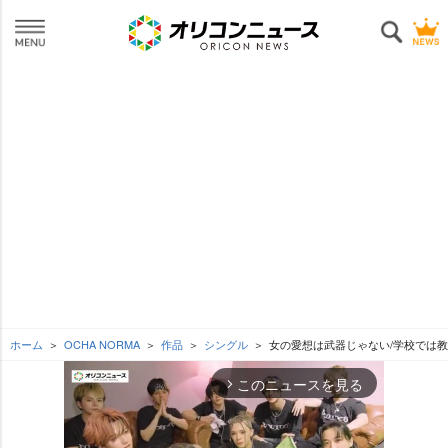
ホーム
OCHA NORMA
作品
シングル
女の愛想は武器じゃない/学校では教
このニュースを見る
arrow_forward_ios