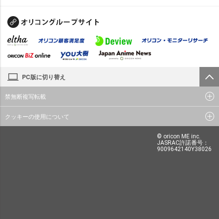
PC版に切り替え
禁無断複写転載
クッキーの使用について
© oricon ME inc.
JASRAC許諾番号：
9009642140Y38026