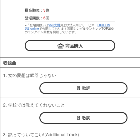
最高順位：
3
位
登場回数：
6
回
※「登場回数」は
you大樹
および法人向けサービス・
ORICON
BiZ online
で公開しております週間シングルランキングTOP200
のランクイン回数を掲載しています。
商品購入
収録曲
1. 女の愛想は武器じゃない
歌詞
2. 学校では教えてくれないこと
歌詞
3. 黙ってついてこい!(Additional Track)