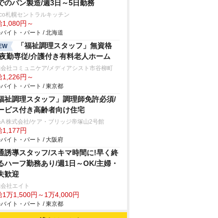
でのパン製造/週3日～5日勤務
sco札幌セントラルキッチン
1,080円～
バイト・パート / 北海道
「福祉調理スタッフ」無資格
EW
/夜勤専従/介護付き有料老人ホーム
式会社コミュニケア/メディアシスト市谷柳町
1,226円～
バイト・パート / 東京都
福祉調理スタッフ」調理師免許必須/
ービス付き高齢者向け住宅
&A 株式会社/ケア・ブリッジ帝塚山2号館
1,177円
バイト・パート / 大阪府
通誘導スタッフ/スキマ時間に!早く終
るハーフ勤務あり/週1日～OK/主婦・
夫歓迎
式会社エイト
1万1,500円～1万4,000円
バイト・パート / 東京都