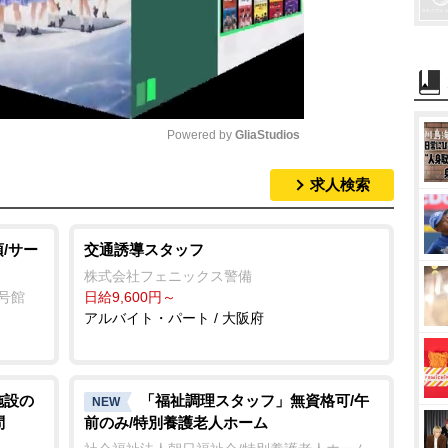
Powered by 
GliaStudios
求人検索
M
u
t
/サー
交通誘導スタッフ
e
株式会社フェニックス警備
2号館
日給9,600円～
アルバイト・パート / 大阪府
施設の
「福祉調理スタッフ」無資格可/午
NEW
問
前のみ/特別養護老人ホーム