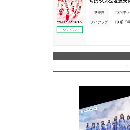
ちはやぶる/友達天体
発売日
2024年0
タイアップ
TX系「
シングル