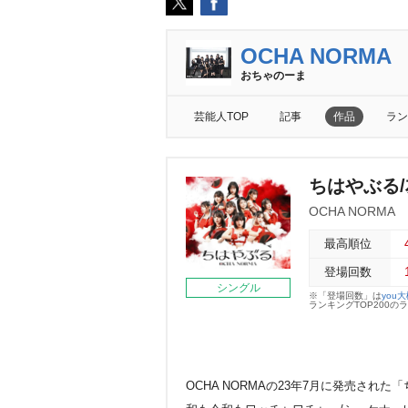
OCHA NORMA
おちゃのーま
芸能人TOP
記事
作品
ラン
ちはやぶる/
OCHA NORMA
最高順位
登場回数
シングル
※「登場回数」は
you
ランキングTOP200
OCHA NORMAの23年7月に発売され