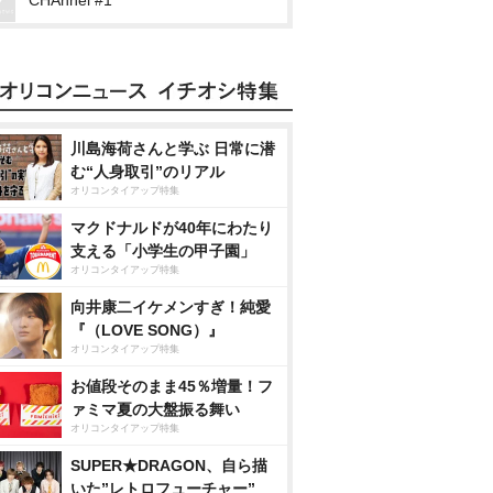
CHAnnel #1
川島海荷さんと学ぶ 日常に潜
む“人身取引”のリアル
オリコンタイアップ特集
マクドナルドが40年にわたり
支える「小学生の甲子園」
オリコンタイアップ特集
向井康二イケメンすぎ！純愛
『（LOVE SONG）』
オリコンタイアップ特集
お値段そのまま45％増量！フ
ァミマ夏の大盤振る舞い
オリコンタイアップ特集
SUPER★DRAGON、自ら描
いた”レトロフューチャー”