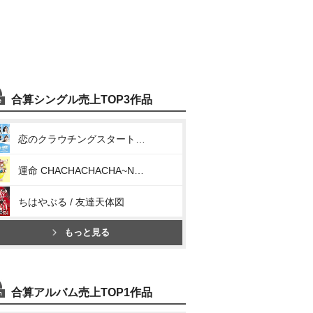
合算シングル売上TOP3作品
恋のクラウチングスタート / お祭りデビューだぜ!
運命 CHACHACHACHA~N / ウチらの地元は地球じゃん!
ちはやぶる / 友達天体図
もっと見る
合算アルバム売上TOP1作品