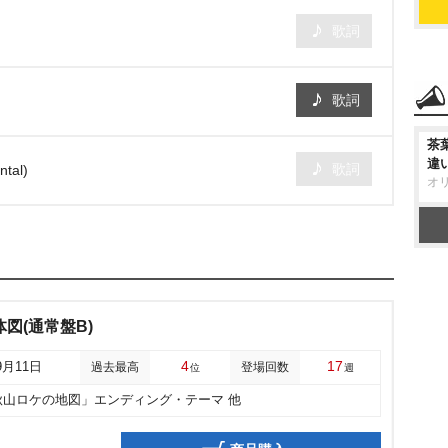
歌詞
歌詞
茶
違
歌詞
ntal)
オ
図(通常盤B)
4
17
9月11日
過去最高
登場回数
位
週
秋山ロケの地図」エンディング・テーマ 他