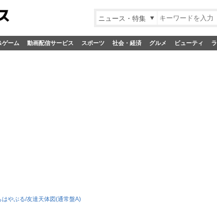
ニュース・特集
&ゲーム
動画配信サービス
スポーツ
社会・経済
グルメ
ビューティ
ラ
ちはやぶる/友達天体図(通常盤A)