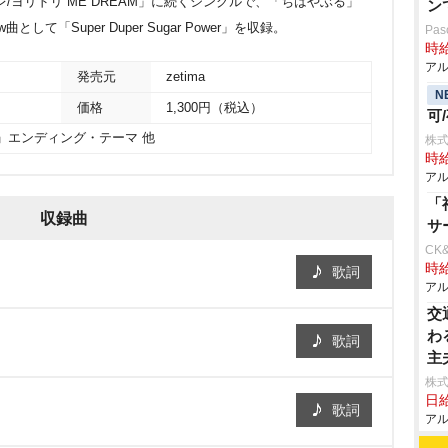
/ヨリドリ ME DREAM」に続くシングルで、「ちはやぶる」
ン
て「Super Duper Sugar Power」を収録。
Pa
時給
アル
発売元
zetima
N
価格
1,300円（税込）
可
」エンディング・テーマ 他
株
時給
アル
「
収録曲
サ
CK
時給
歌詞
アル
交
わ
歌詞
主
株
日給
歌詞
アル