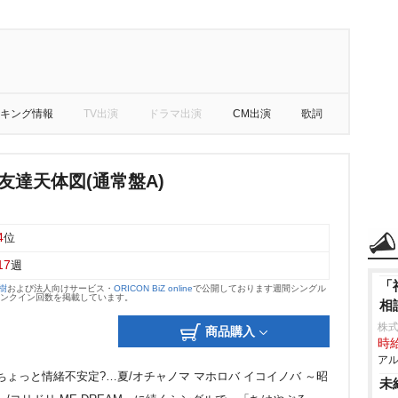
キング情報
TV出演
ドラマ出演
CM出演
歌詞
友達天体図(通常盤A)
4
位
17
週
「
大樹
および法人向けサービス・
ORICON BiZ online
で公開しております週間シングル
のランクイン回数を掲載しています。
相
株式
商品購入
時給
アル
た「ちょっと情緒不安定?…夏/オチャノマ マホロバ イコイノバ ～昭
未