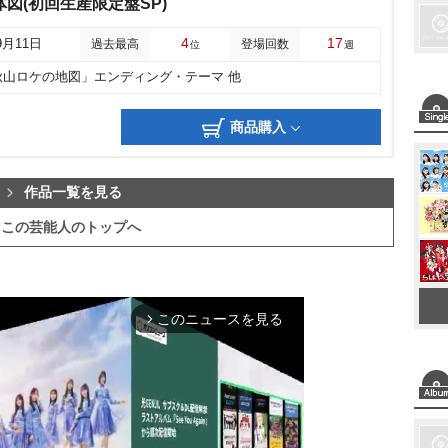
図(初回生産限定盤SP)
4
17
9月11日
過去最高
登場回数
位
週
秋山ロケの地図」エンディング・テーマ 他
商品購入
作品一覧を見る
この芸能人のトップへ
このニュースを見る
arrow_forward_ios