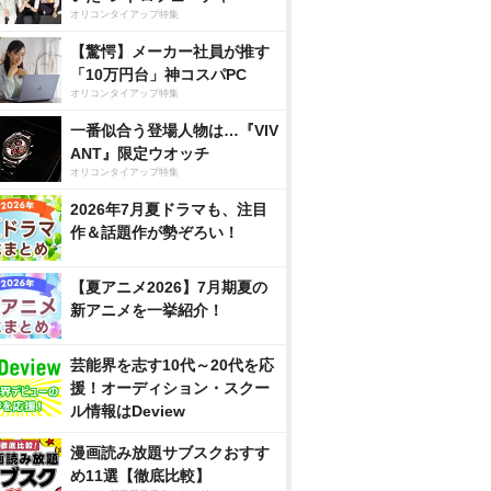
オリコンタイアップ特集
【驚愕】メーカー社員が推す
「10万円台」神コスパPC
オリコンタイアップ特集
一番似合う登場人物は…『VIV
ANT』限定ウオッチ
オリコンタイアップ特集
2026年7月夏ドラマも、注目
作＆話題作が勢ぞろい！
【夏アニメ2026】7月期夏の
新アニメを一挙紹介！
芸能界を志す10代～20代を応
援！オーディション・スクー
ル情報はDeview
漫画読み放題サブスクおすす
め11選【徹底比較】