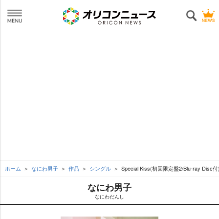
ホーム
なにわ男子
作品
シングル
Special Kiss(初回限定盤2/Blu-ray Disc付
なにわ男子
なにわだんし