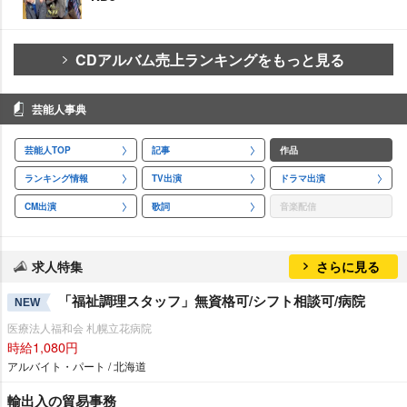
CDアルバム売上ランキングをもっと見る
芸能人事典
芸能人TOP
記事
作品
ランキング情報
TV出演
ドラマ出演
CM出演
歌詞
音楽配信
求人特集
さらに見る
「福祉調理スタッフ」無資格可/シフト相談可/病院
NEW
医療法人福和会 札幌立花病院
時給1,080円
アルバイト・パート / 北海道
輸出入の貿易事務