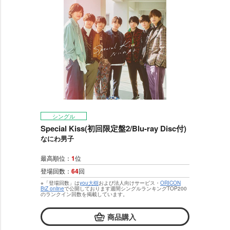
シングル
Special Kiss(初回限定盤2/Blu-ray Disc付)
なにわ男子
最高順位：
1
位
登場回数：
64
回
※「登場回数」は
you大樹
および法人向けサービス・
ORICON
BiZ online
で公開しております週間シングルランキングTOP200
のランクイン回数を掲載しています。
商品購入