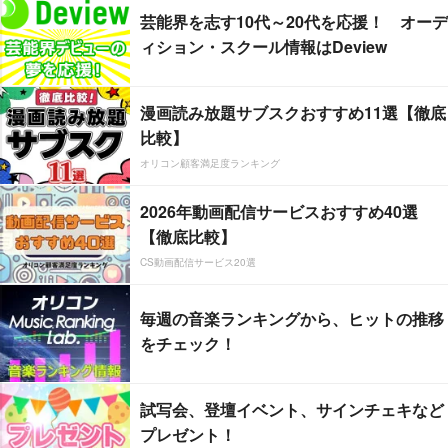
芸能界を志す10代～20代を応援！ オーデ
ィション・スクール情報はDeview
漫画読み放題サブスクおすすめ11選【徹底
比較】
オリコン顧客満足度ランキング
2026年動画配信サービスおすすめ40選
【徹底比較】
CS動画配信サービス20選
毎週の音楽ランキングから、ヒットの推移
をチェック！
試写会、登壇イベント、サインチェキなど
プレゼント！