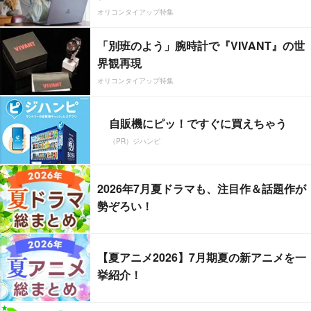
オリコンタイアップ特集
「別班のよう」腕時計で『VIVANT』の世
界観再現
オリコンタイアップ特集
自販機にピッ！ですぐに買えちゃう
（PR）ジハンピ
2026年7月夏ドラマも、注目作＆話題作が
勢ぞろい！
【夏アニメ2026】7月期夏の新アニメを一
挙紹介！