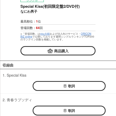
シングル
Special Kiss(初回限定盤2/DVD付)
なにわ男子
最高順位：
1
位
登場回数：
64
回
※「登場回数」は
you大樹
および法人向けサービス・
ORICON
BiZ online
で公開しております週間シングルランキングTOP200
のランクイン回数を掲載しています。
商品購入
収録曲
1. Special Kiss
歌詞
2. 青春ラプソディ
歌詞