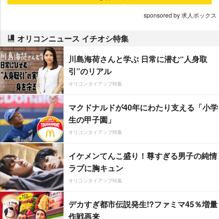
sponsored by 求人ボックス
オリコンニュース イチオシ特集
川島海荷さんと学ぶ 日常に潜む“人身取
引”のリアル
オリコンタイアップ特集
マクドナルドが40年にわたり支える「小学
生の甲子園」
オリコンタイアップ特集
イケメンてんこ盛り！尊すぎる男子の純情
ラブに胸キュン
オリコンタイアップ特集
デカすぎ都市伝説発生!?ファミマ45％増量
作戦再来