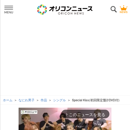
ホーム
なにわ男子
作品
シングル
Special Kiss(初回限定盤2/DVD付)
このニュースを見る
arrow_forward_ios