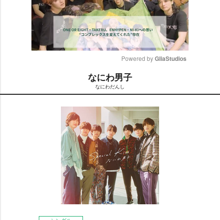
Powered by 
GliaStudios
なにわ男子
M
なにわだんし
u
t
e