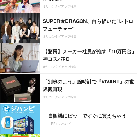
オリコンタイアップ特集
SUPER★DRAGON、自ら描いた”レトロ
フューチャー”
オリコンタイアップ特集
【驚愕】メーカー社員が推す「10万円台」
神コスパPC
オリコンタイアップ特集
「別班のよう」腕時計で『VIVANT』の世
界観再現
オリコンタイアップ特集
自販機にピッ！ですぐに買えちゃう
（PR）ジハンピ