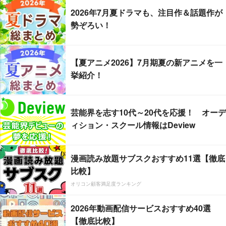
2026年7月夏ドラマも、注目作＆話題作が
勢ぞろい！
【夏アニメ2026】7月期夏の新アニメを一
挙紹介！
芸能界を志す10代～20代を応援！ オーデ
ィション・スクール情報はDeview
漫画読み放題サブスクおすすめ11選【徹底
比較】
オリコン顧客満足度ランキング
2026年動画配信サービスおすすめ40選
【徹底比較】