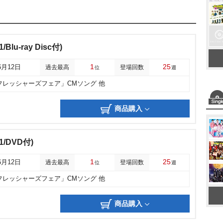
Blu-ray Disc付)
1
25
6月12日
過去最高
登場回数
位
週
「フレッシャーズフェア」CMソング 他
商品購入
1/DVD付)
1
25
6月12日
過去最高
登場回数
位
週
「フレッシャーズフェア」CMソング 他
商品購入