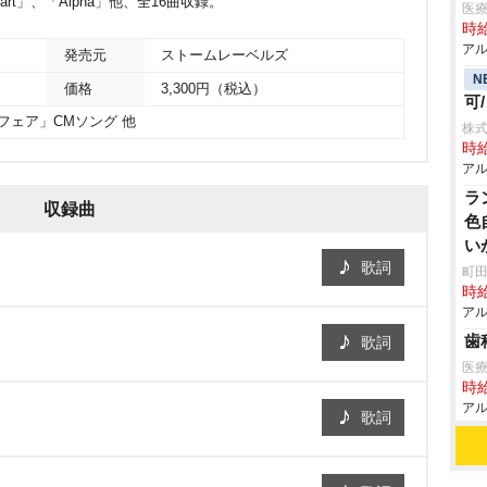
tart」、「Alpha」他、全16曲収録。
医
時給
アル
発売元
ストームレーベルズ
N
価格
3,300円（税込）
可
フェア」CMソング 他
株式
時給
アル
ラ
収録曲
色
い
歌詞
町田
時給
アル
歯
歌詞
医
時給
アル
歌詞