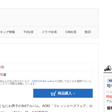
キング情報
TV出演
ドラマ出演
CM出演
歌詞
1
位
25
週
N
大樹
および法人向けサービス・
ORICON BiZ online
で公開しております週間アルバム
のランクイン回数を掲載しています。
可
社会
商品購入
時給
アル
続くなにわ男子の3rdアルバム。AOKI「フレッシャーズフェア」の
歯