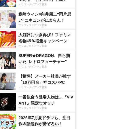
オリコンタイアップ特集
森崎ウィン×向井康二“両片思
い”にキュンが止まらん！
オリコンタイアップ特集
大好評につき再び！ファミマ
名物45％増量キャンペーン
オリコンタイアップ特集
SUPER★DRAGON、自ら描
いた”レトロフューチャー”
オリコンタイアップ特集
【驚愕】メーカー社員が推す
「10万円台」神コスパPC
オリコンタイアップ特集
一番似合う登場人物は…『VIV
ANT』限定ウオッチ
オリコンタイアップ特集
2026年7月夏ドラマも、注目
作＆話題作が勢ぞろい！