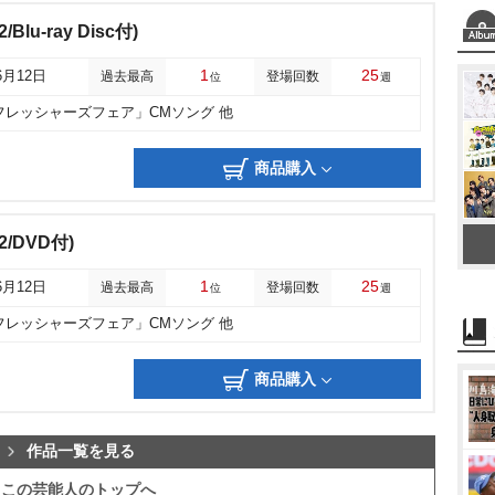
Blu-ray Disc付)
1
25
6月12日
過去最高
登場回数
位
週
「フレッシャーズフェア」CMソング 他
商品購入
2/DVD付)
1
25
6月12日
過去最高
登場回数
位
週
「フレッシャーズフェア」CMソング 他
商品購入
作品一覧を見る
この芸能人のトップへ