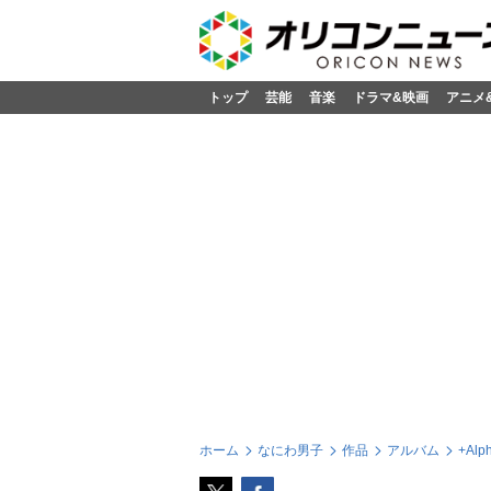
トップ
芸能
音楽
ドラマ&映画
アニメ
ホーム
なにわ男子
作品
アルバム
+Alp