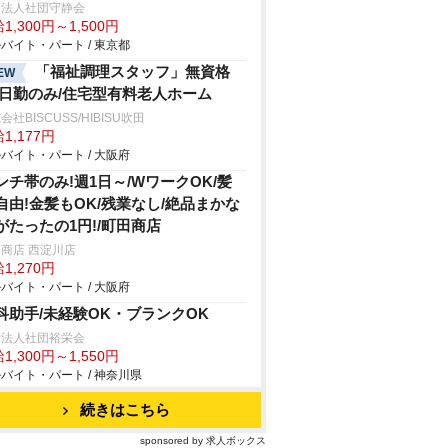
療法人社団守静会
1,300円～1,500円
バイト・パート / 東京都
「福祉調理スタッフ」無資格
EW
/日勤のみ/住宅型有料老人ホーム
会社BISCUSS/HIBISU吹田
1,177円
バイト・パート / 大阪府
ンチ帯のみ!週1日～/WワークOK/髪
自由!金髪もOK/残業なし/絶品まかな
がたったの1円!/町田商店
商店 西淀川店
1,270円
バイト・パート / 大阪府
科助手/未経験OK・ブランクOK
療法人社団裕栄会
1,300円～1,550円
バイト・パート / 神奈川県
続きはこちら
sponsored by 求人ボックス