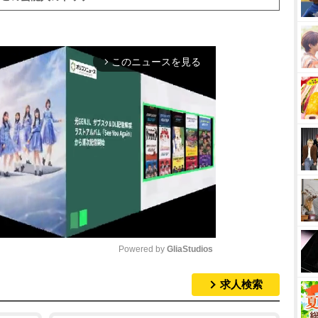
このニュースを見る
arrow_forward_ios
Powered by 
GliaStudios
求人検索
M
u