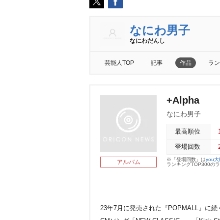
なにわ男子
なにわだんし
芸能人TOP
記事
作品
ラン
+Alpha
なにわ男子
最高順位
登場回数
※「登場回数」は
you
アルバム
ランキングTOP300
23年7月に発売された『POPMALL』に