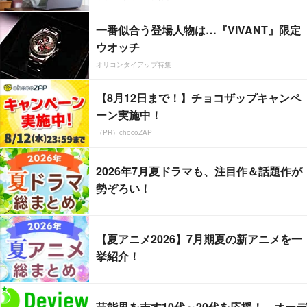
一番似合う登場人物は…『VIVANT』限定
ウオッチ
オリコンタイアップ特集
【8月12日まで！】チョコザップキャンペ
ーン実施中！
（PR）chocoZAP
2026年7月夏ドラマも、注目作＆話題作が
勢ぞろい！
【夏アニメ2026】7月期夏の新アニメを一
挙紹介！
芸能界を志す10代～20代を応援！ オーデ