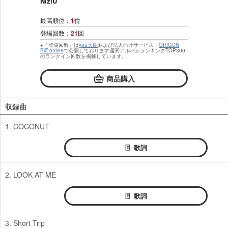
NiziU
最高順位：
1
位
登場回数：
21
回
※「登場回数」は
you大樹
および法人向けサービス・
ORICON
BiZ online
で公開しております週間アルバムランキングTOP300
のランクイン回数を掲載しています。
商品購入
収録曲
1. COCONUT
歌詞
2. LOOK AT ME
歌詞
3. Short Trip