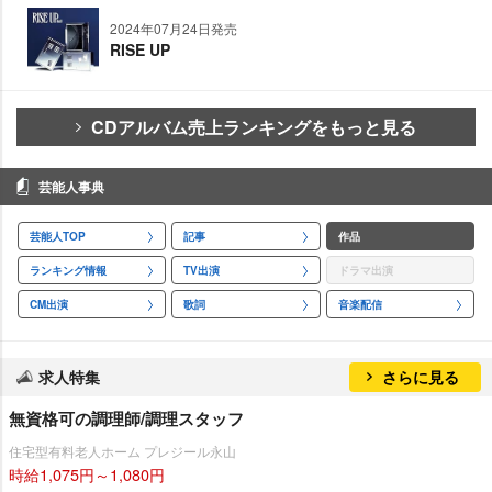
2024年07月24日発売
RISE UP
CDアルバム売上ランキングをもっと見る
芸能人事典
芸能人TOP
記事
作品
ランキング情報
TV出演
ドラマ出演
CM出演
歌詞
音楽配信
求人特集
さらに見る
無資格可の調理師/調理スタッフ
住宅型有料老人ホーム プレジール永山
時給1,075円～1,080円