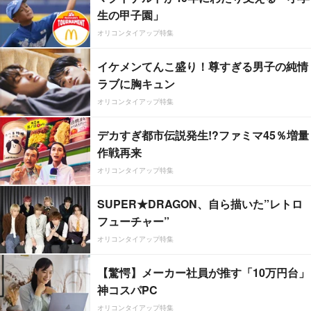
生の甲子園」
オリコンタイアップ特集
イケメンてんこ盛り！尊すぎる男子の純情
ラブに胸キュン
オリコンタイアップ特集
デカすぎ都市伝説発生!?ファミマ45％増量
作戦再来
オリコンタイアップ特集
SUPER★DRAGON、自ら描いた”レトロ
フューチャー”
オリコンタイアップ特集
【驚愕】メーカー社員が推す「10万円台」
神コスパPC
オリコンタイアップ特集