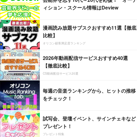
ィション・スクール情報はDeview
漫画読み放題サブスクおすすめ11選【徹底
比較】
オリコン顧客満足度ランキング
2026年動画配信サービスおすすめ40選
【徹底比較】
CS動画配信サービス20選
毎週の音楽ランキングから、ヒットの推移
をチェック！
試写会、登壇イベント、サインチェキなど
プレゼント！
プレゼント特集