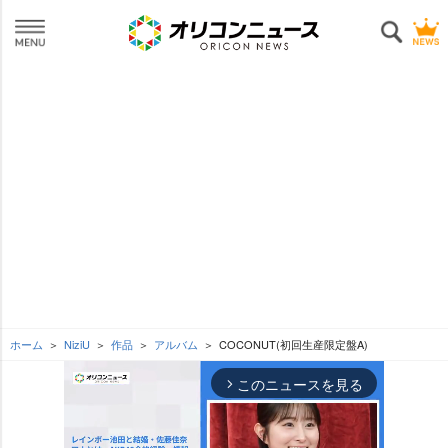
ホーム
NiziU
作品
アルバム
COCONUT(初回生産限定盤A)
このニュースを見る
arrow_forward_ios