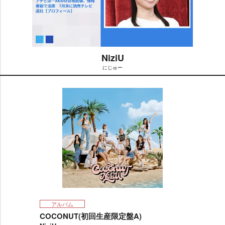
NiziU
にじゅー
M
u
t
e
アルバム
COCONUT(初回生産限定盤A)