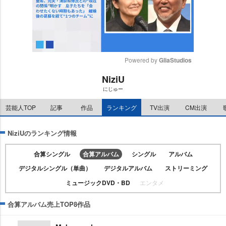
Powered by 
GliaStudios
NiziU
M
にじゅー
u
t
芸能人TOP
記事
作品
ランキング
TV出演
CM出演
e
NiziUのランキング情報
合算シングル
合算アルバム
シングル
アルバム
デジタルシングル（単曲）
デジタルアルバム
ストリーミング
ミュージックDVD・BD
エンタメ
合算アルバム売上TOP8作品