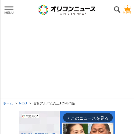
ホーム
NiziU
合算アルバム売上TOP8作品
このニュースを見る
arrow_forward_ios