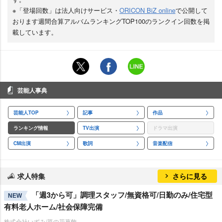
※「登場回数」は法人向けサービス・
ORICON BiZ online
で公開して
おります週間合算アルバムランキングTOP100のランクイン回数を掲
載しています。
芸能人事典
芸能人TOP
記事
作品
ランキング情報
TV出演
ドラマ出演
CM出演
歌詞
音楽配信
求人特集
さらに見る
「週3から可」調理スタッフ/無資格可/日勤のみ/住宅型
NEW
有料老人ホーム/社会保障完備
株式会社いずみ/菜の花葛飾