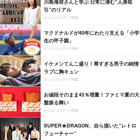
川島海荷さんと学ぶ 日常に潜む“人身取
引”のリアル
オリコンタイアップ特集
マクドナルドが40年にわたり支える「小学
生の甲子園」
オリコンタイアップ特集
イケメンてんこ盛り！尊すぎる男子の純情
ラブに胸キュン
オリコンタイアップ特集
お値段そのまま45％増量！ファミマ夏の大
盤振る舞い
オリコンタイアップ特集
SUPER★DRAGON、自ら描いた”レトロ
フューチャー”