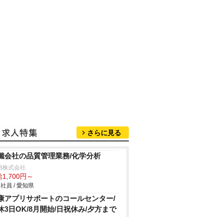
さらに見る
鐵会社の品質管理業務/化学分析
B株式会社
1,700円～
社員 / 愛知県
康アプリサポートのコールセンター/
休3日OK/8月開始/日祝休み/夕方まで