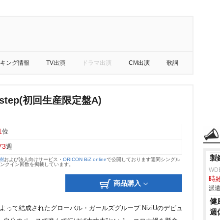
キング情報
TV出演
ドラマ出演
CM出演
歌詞
 a step(初回生産限定盤A)
1
位
73
週
製
大樹
および法人向けサービス・
ORICON BiZ online
で公開しております週間シングル
のランクイン回数を掲載しています。
WD
時給
商品購入
派遣
健
人9名によって結成されたグローバル・ガールズグループ:NiziUのデビュ
週