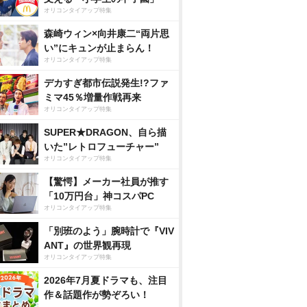
オリコンタイアップ特集
森崎ウィン×向井康二“両片思
い”にキュンが止まらん！
オリコンタイアップ特集
デカすぎ都市伝説発生!?ファ
ミマ45％増量作戦再来
オリコンタイアップ特集
SUPER★DRAGON、自ら描
いた”レトロフューチャー”
オリコンタイアップ特集
【驚愕】メーカー社員が推す
「10万円台」神コスパPC
オリコンタイアップ特集
「別班のよう」腕時計で『VIV
ANT』の世界観再現
オリコンタイアップ特集
2026年7月夏ドラマも、注目
作＆話題作が勢ぞろい！