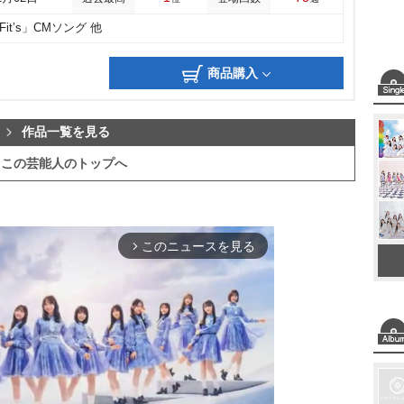
it’s」CMソング 他
商品購入
作品一覧を見る
この芸能人のトップへ
このニュースを見る
arrow_forward_ios