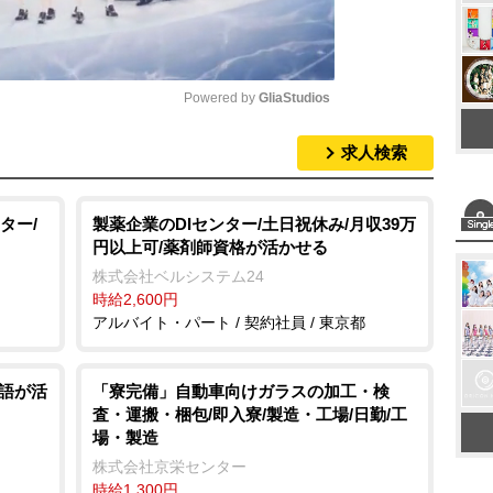
Powered by 
GliaStudios
求人検索
M
u
t
ター/
製薬企業のDIセンター/土日祝休み/月収39万
円以上可/薬剤師資格が活かせる
e
株式会社ベルシステム24
時給2,600円
アルバイト・パート / 契約社員 / 東京都
国語が活
「寮完備」自動車向けガラスの加工・検
査・運搬・梱包/即入寮/製造・工場/日勤/工
場・製造
株式会社京栄センター
時給1,300円