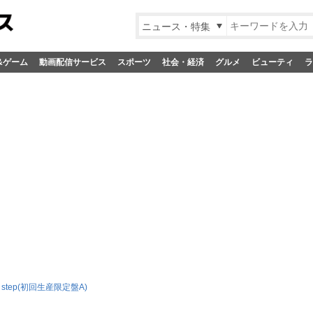
ニュース・特集
&ゲーム
動画配信サービス
スポーツ
社会・経済
グルメ
ビューティ
ラ
 a step(初回生産限定盤A)