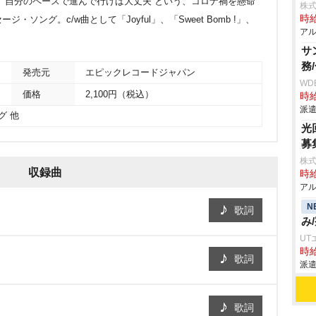
、自分のペースで進んで行けば大丈夫”という、コロナ禍を懸命
株式
時給
ソング。c/w曲として「Joyful」、「Sweet Bomb !」、
アル
サ
務
発売元
エピックレコードジャパン
WD
価格
2,100円（税込）
時給
派遣
グ 他
光
募
株式
収録曲
時給
アル
N
歌詞
み
UT
時給
歌詞
派遣
歌詞