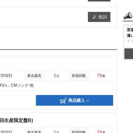
歌詞
茶
違
オ
1
73
2月02日
過去最高
登場回数
位
週
it’s」CMソング 他
商品購入
ep(初回生産限定盤B)
1
73
2月02日
過去最高
登場回数
位
週