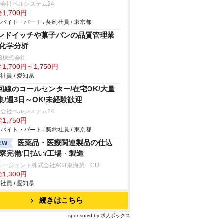
会社ベルシステム24
1,700円
バイト・パート / 契約社員 / 東京都
ンドイッチや菓子パンの品質管理業
/化学分析
B株式会社
1,700円～1,750円
社員 / 愛知県
回線のコールセンター/在宅OK/大量
集/週3日～OK/未経験歓迎
会社ベルシステム24
1,750円
バイト・パート / 契約社員 / 東京都
医薬品・医療関連製品の仕込
EW
/寮完備/日払い/工場・製造
エージェント株式会社AGT東海第一CU
1,300円
社員 / 愛知県
続きはこちら
sponsored by 求人ボックス