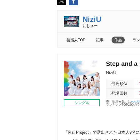
NiziU
にじゅー
芸能人TOP
記事
作品
ラン
Step and
NiziU
最高順位
登場回数
※「登場回数」は
you
シングル
ランキングTOP200
「Nizi Project」で選出された日本