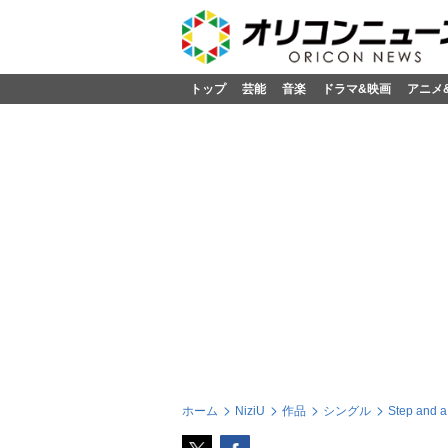
トップ
芸能
音楽
ドラマ&映画
アニメ
ホーム
NiziU
作品
シングル
Step and