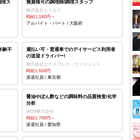
調理ス
無資格可の調理師/調理スタッフ
株式会社もぐもぐ
時給1,180円～
ち
アルバイト・パート / 大阪府
年齢不
週払い可・普通車でのデイサービス利用者
の送迎ドライバー!
株式会社エクスプレス・エージェント
時給1,550円
派遣社員 / 東京都
醤油やぽん酢などの調味料の品質検査/化学
分析
WDB株式会社
時給1,700円～
派遣社員 / 愛知県