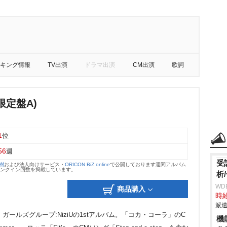
キング情報
TV出演
ドラマ出演
CM出演
歌詞
限定盤A)
1
位
56
週
受
大樹
および法人向けサービス・
ORICON BiZ online
で公開しております週間アルバム
のランクイン回数を掲載しています。
析
WD
商品購入
時給
派遣
バル・ガールズグループ:NiziUの1stアルバム。「コカ・コーラ」のC
機