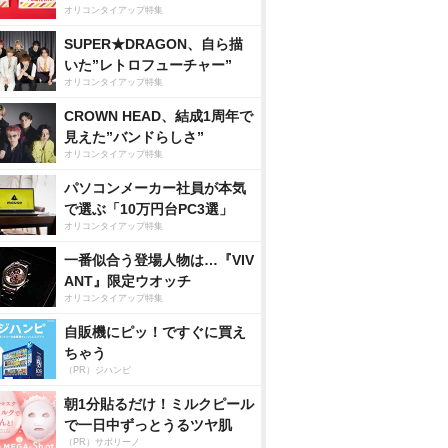
オリコンタイアップ特集
SUPER★DRAGON、自ら描
いた”レトロフューチャー”
オリコンタイアップ特集
CROWN HEAD、結成1周年で
見えた”バンドらしさ”
オリコンタイアップ特集
パソコンメーカー社員が本気
で選ぶ「10万円台PC3選」
オリコンタイアップ特集
一番似合う登場人物は…『VIV
ANT』限定ウオッチ
オリコンタイアップ特集
自販機にピッ！ですぐに買え
ちゃう
（PR）ジハンピ
朝1分貼るだけ！ミルクピール
で一日中ずっとうるツヤ肌
（PR）サボリーノ