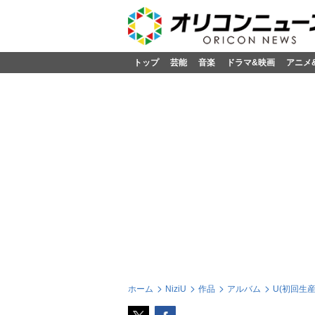
トップ
芸能
音楽
ドラマ&映画
アニメ
ホーム
NiziU
作品
アルバム
U(初回生産