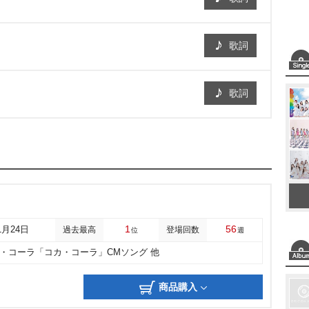
歌詞
歌詞
1
56
1月24日
過去最高
登場回数
位
週
・コーラ「コカ・コーラ」CMソング 他
商品購入