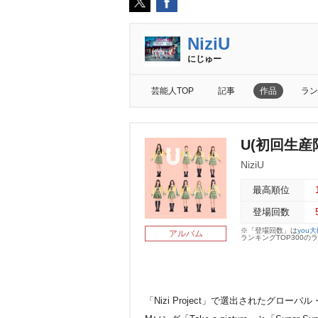
NiziU
にじゅー
芸能人TOP
記事
作品
ラン
U(初回生産
NiziU
最高順位
登場回数
※「登場回数」は
you
アルバム
ランキングTOP300
「Nizi Project」で選出されたグロー