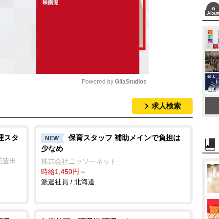
Powered by 
GliaStudios
求人検索
M
u
t
理スタ
保育スタッフ 補助メインで負担は
NEW
少なめ
e
苑豊田
株式会社ニッソーネット
時給1,450円～
派遣社員 / 北海道