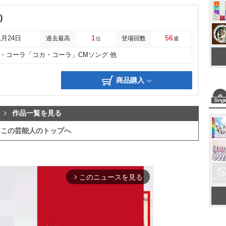
)
1
56
1月24日
過去最高
登場回数
位
週
・コーラ「コカ・コーラ」CMソング 他
商品購入
作品一覧を見る
この芸能人のトップへ
このニュースを見る
arrow_forward_ios