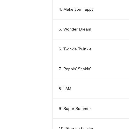
4. Make you happy
5. Wonder Dream
6. Twinkle Twinkle
7. Poppin’ Shakin’
8. I AM
9. Super Summer
10. Step and a step