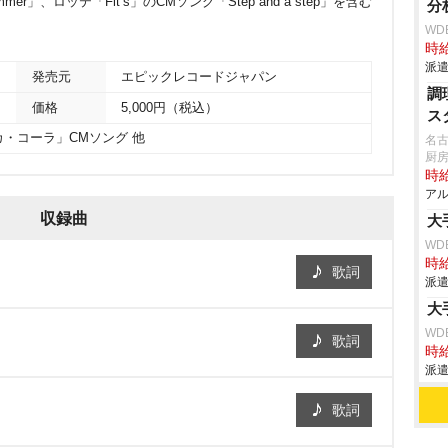
Summer」、ロッテ「Fit’s」のCMソング「Step and a step」を含む
分
WD
時給
派遣
発売元
エピックレコードジャパン
調
価格
5,000円（税込）
ス
・コーラ」CMソング 他
名
厨
時給
アル
収録曲
大
WD
時給
歌詞
派遣
大
WD
歌詞
時給
派遣
歌詞