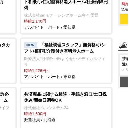
ト相談可/住宅型有料老人ホーム/社会保障完
力
時給
備
派遣
株式会社smis/ナーシングホーム寿々 愛西
時給1,140円
アルバイト・パート / 愛知県
カタカ
「福祉調理スタッフ」無資格可/シ
NEW
フト相談可/介護付き有料老人ホーム
医療法人社団容生会/ようせいメディカルヴィ
茶
違
ラ
オ
時給1,226円～
アルバイト・パート / 東京都
免許必
共済商品に関する相談・手続き窓口/土日祝
ーム
休み/開始日調整OK
ライフ
株式会社ベルシステム24
時給1,600円
派遣社員 / 北海道