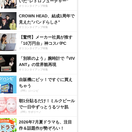
いた”レトロフューチャー”
オリコンタイアップ特集
CROWN HEAD、結成1周年で
見えた”バンドらしさ”
オリコンタイアップ特集
【驚愕】メーカー社員が推す
「10万円台」神コスパPC
オリコンタイアップ特集
「別班のよう」腕時計で『VIV
ANT』の世界観再現
オリコンタイアップ特集
自販機にピッ！ですぐに買え
ちゃう
（PR）ジハンピ
朝1分貼るだけ！ミルクピール
で一日中ずっとうるツヤ肌
（PR）サボリーノ
2026年7月夏ドラマも、注目
作＆話題作が勢ぞろい！