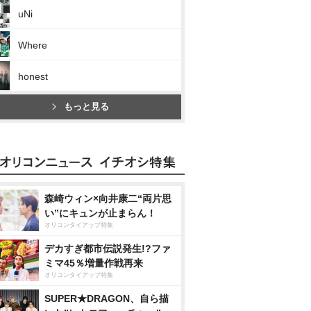
uNi
Where
honest
もっと見る
森崎ウィン×向井康二“両片思
い”にキュンが止まらん！
オリコンタイアップ特集
デカすぎ都市伝説発生!?ファ
ミマ45％増量作戦再来
オリコンタイアップ特集
SUPER★DRAGON、自ら描