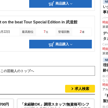
N
商品購入
い
事1
パ
 on the beat Tour Special Edition in 武道館
時給
派遣
7
2
5月22日
最高順位
登場回数
位
週
デ
タ
商品購入
Car
時給
派遣
N
理
齢
この芸能人のトップへ
株式
な
時給
求人検索
アル
「
製
700円
「未経験OK」調理スタッフ/無資格可/シフ
株