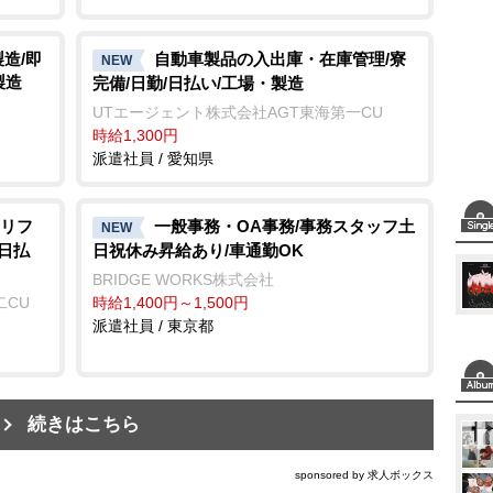
造/即
自動車製品の入出庫・在庫管理/寮
NEW
製造
完備/日勤/日払い/工場・製造
UTエージェント株式会社AGT東海第一CU
時給1,300円
派遣社員 / 愛知県
リフ
一般事務・OA事務/事務スタッフ土
NEW
日払
日祝休み昇給あり/車通勤OK
BRIDGE WORKS株式会社
二CU
時給1,400円～1,500円
派遣社員 / 東京都
続きはこちら
sponsored by 求人ボックス