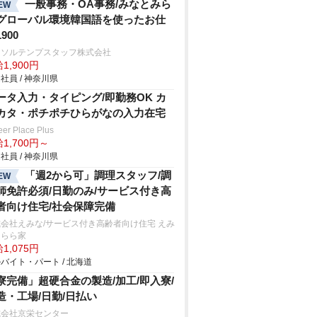
一般事務・OA事務/みなとみら
EW
グローバル環境韓国語を使ったお仕
900
ーソルテンプスタッフ株式会社
1,900円
社員 / 神奈川県
ータ入力・タイピング/即勤務OK カ
カタ・ポチポチひらがなの入力在宅
eer Place Plus
1,700円～
社員 / 神奈川県
「週2から可」調理スタッフ/調
EW
師免許必須/日勤のみ/サービス付き高
者向け住宅/社会保障完備
会社えみな/サービス付き高齢者向け住宅 えみ
うらら家
1,075円
バイト・パート / 北海道
寮完備」超硬合金の製造/加工/即入寮/
造・工場/日勤/日払い
式会社京栄センター