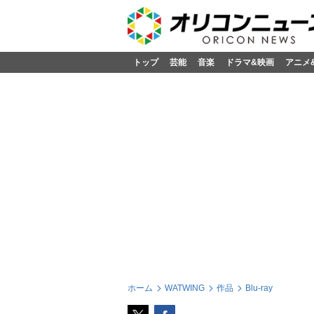
トップ
芸能
音楽
ドラマ&映画
アニメ
ホーム
WATWING
作品
Blu-ray