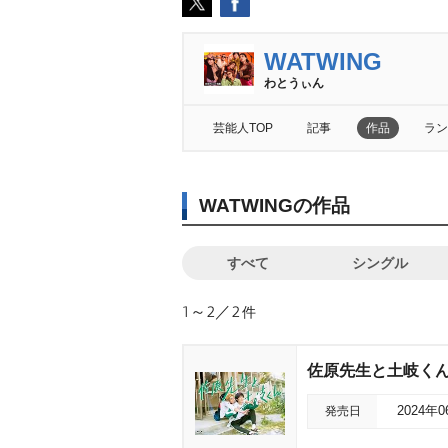
WATWING
わとうぃん
芸能人TOP
記事
作品
ラン
WATWINGの作品
すべて
シングル
1～2／2
件
佐原先生と土岐くん Bl
発売日
2024年