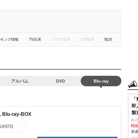
キング情報
TV出演
ドラマ出演
CM出演
歌詞
アルバム
DVD
Blu-ray
「
即
製
u-ray-BOX
株
時給
06月07日
派遣