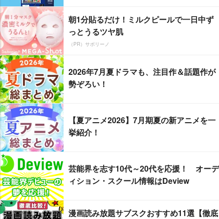
朝1分貼るだけ！ミルクピールで一日中ず
っとうるツヤ肌
（PR）サボリーノ
2026年7月夏ドラマも、注目作＆話題作が
勢ぞろい！
【夏アニメ2026】7月期夏の新アニメを一
挙紹介！
芸能界を志す10代～20代を応援！ オーデ
ィション・スクール情報はDeview
漫画読み放題サブスクおすすめ11選【徹底