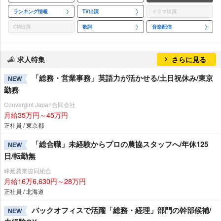
ランキング情報
TV出演
ドラマ出演
CM出演
歌詞
音楽配信
求人特集
さらに見る
「総務・営業事務」英語力が活かせる/土日祝休み/東京
NEW
勤務
Convergint Japan合同会社
月給35万円～45万円
正社員 / 東京都
「総合職」未経験からプロの農協スタッフへ/年休125
NEW
日/転勤無
峰延農業協同組合
月給16万6,630円～28万円
正社員 / 北海道
バックオフィスで活躍「総務・経理」部門の幹部候補/
NEW