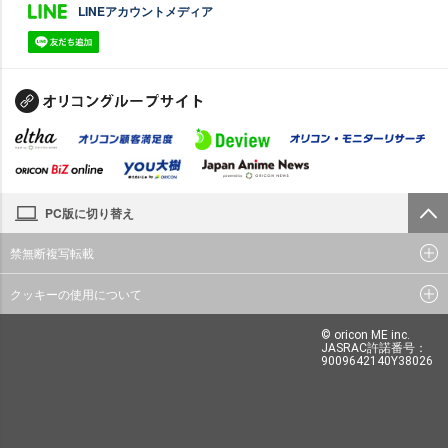
LINEアカウントメディア
PC版に切り替え
禁無断複写転載
クッキーの使用について
© oricon ME inc.
JASRAC許諾番号：
9009642140Y38026