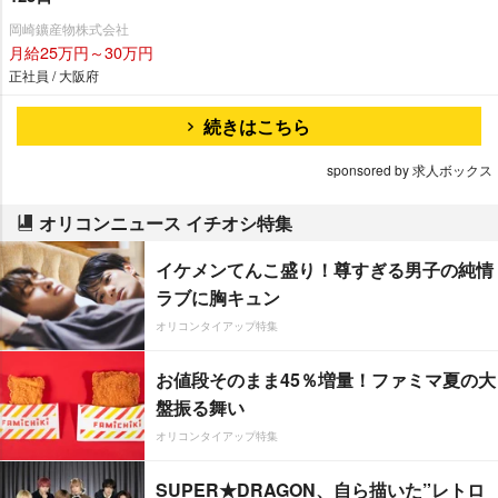
岡崎鑛産物株式会社
月給25万円～30万円
正社員 / 大阪府
続きはこちら
sponsored by 求人ボックス
オリコンニュース イチオシ特集
イケメンてんこ盛り！尊すぎる男子の純情
ラブに胸キュン
オリコンタイアップ特集
お値段そのまま45％増量！ファミマ夏の大
盤振る舞い
オリコンタイアップ特集
SUPER★DRAGON、自ら描いた”レトロ