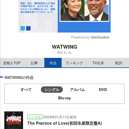
Powered by 
GliaStudios
WATWING
M
わとうぃん
u
t
芸能人TOP
記事
作品
ランキング
TV出演
歌詞
e
WATWINGの作品
すべて
シングル
アルバム
DVD
Blu-ray
2023年01月11日発売
シングル
The Practice of Love(初回生産限定盤A)