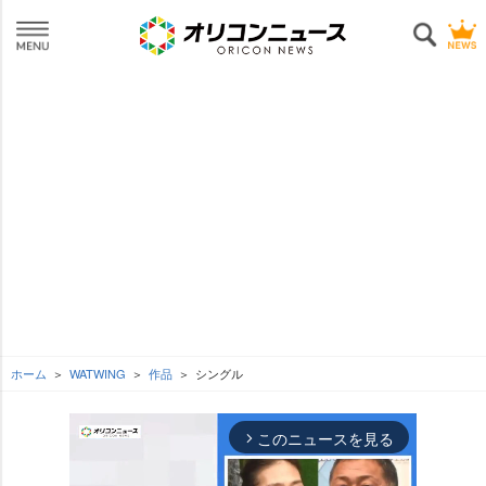
ホーム
WATWING
作品
シングル
このニュースを見る
arrow_forward_ios