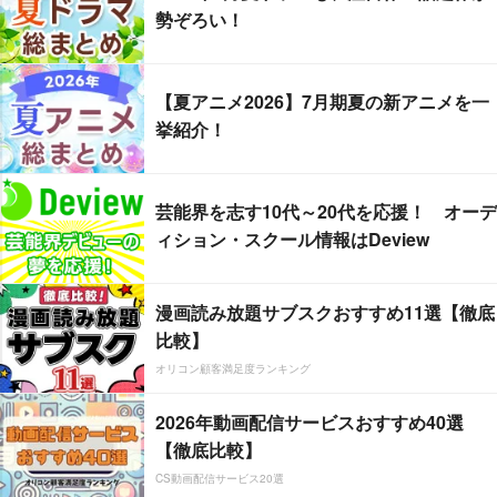
勢ぞろい！
【夏アニメ2026】7月期夏の新アニメを一
挙紹介！
芸能界を志す10代～20代を応援！ オーデ
ィション・スクール情報はDeview
漫画読み放題サブスクおすすめ11選【徹底
比較】
オリコン顧客満足度ランキング
2026年動画配信サービスおすすめ40選
【徹底比較】
CS動画配信サービス20選