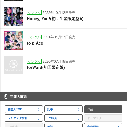
2022年10月12日発売
シングル
Honey, You!(初回生産限定盤A)
2021年01月27日発売
シングル
to plAce
2020年07月15日発売
シングル
forWard(初回限定盤)
芸能人事典
芸能人TOP
記事
作品
ランキング情報
TV出演
ドラマ出演
CM出演
歌詞
音楽配信