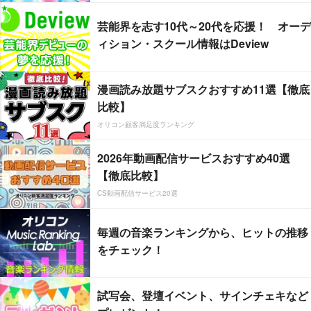
芸能界を志す10代～20代を応援！ オーデ
ィション・スクール情報はDeview
漫画読み放題サブスクおすすめ11選【徹底
比較】
オリコン顧客満足度ランキング
2026年動画配信サービスおすすめ40選
【徹底比較】
CS動画配信サービス20選
毎週の音楽ランキングから、ヒットの推移
をチェック！
試写会、登壇イベント、サインチェキなど