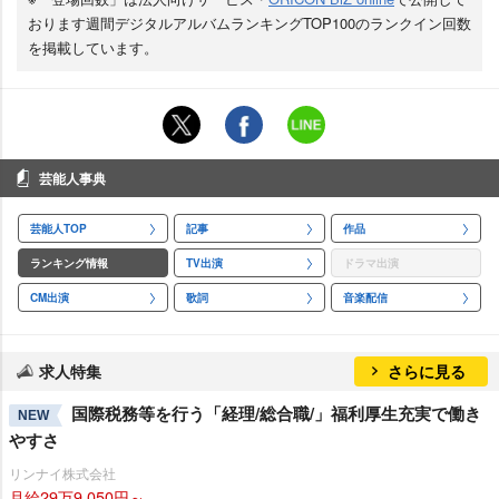
おります週間デジタルアルバムランキングTOP100のランクイン回数
を掲載しています。
芸能人事典
芸能人TOP
記事
作品
ランキング情報
TV出演
ドラマ出演
CM出演
歌詞
音楽配信
求人特集
さらに見る
国際税務等を行う「経理/総合職/」福利厚生充実で働き
NEW
すさ
リンナイ株式会社
月給29万9,050円～