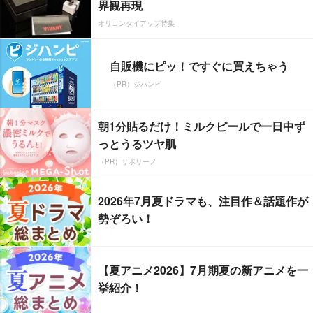
界観再現
オリコンタイアップ特集
自販機にピッ！ですぐに買えちゃう
（PR）ジハンピ
朝1分貼るだけ！ミルクピールで一日中ず
っとうるツヤ肌
（PR）サボリーノ
2026年7月夏ドラマも、注目作＆話題作が
勢ぞろい！
【夏アニメ2026】7月期夏の新アニメを一
挙紹介！