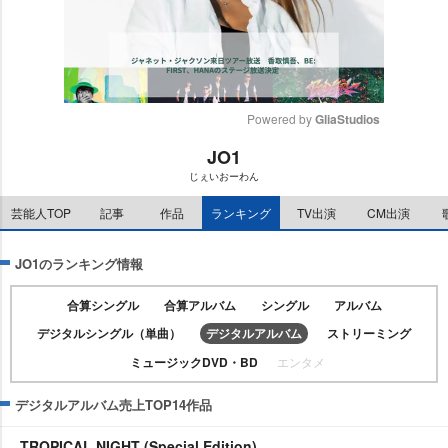
Powered by 
GliaStudios
JO1
M
じぇいおーわん
u
t
芸能人TOP
記事
作品
ランキング
TV出演
CM出演
e
JO1のランキング情報
合算シングル
合算アルバム
シングル
アルバム
デジタルシングル（単曲）
デジタルアルバム
ストリーミング
ミュージックDVD・BD
エンタメ
デジタルアルバム売上TOP14作品
TROPICAL NIGHT (Special Edition)