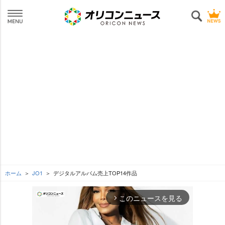
ホーム
JO1
デジタルアルバム売上TOP14作品
このニュースを見る
arrow_forward_ios