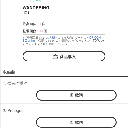
シングル
WANDERING
JO1
最高順位：
1
位
登場回数：
66
回
※「登場回数」は
you大樹
および法人向けサービス・
ORICON
BiZ online
で公開しております週間シングルランキングTOP200
のランクイン回数を掲載しています。
商品購入
収録曲
1. 僕らの季節
歌詞
2. Prologue
歌詞