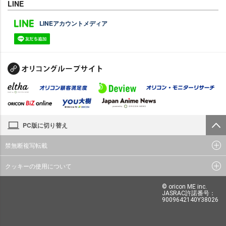
LINE
LINEアカウントメディア
PC版に切り替え
禁無断複写転載
クッキーの使用について
© oricon ME inc.
JASRAC許諾番号：
9009642140Y38026