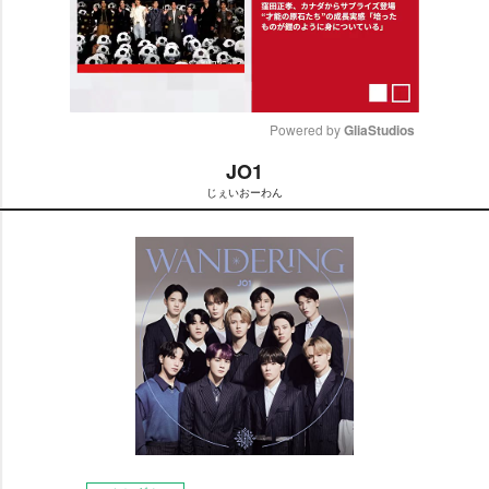
Powered by 
GliaStudios
JO1
M
じぇいおーわん
u
t
e