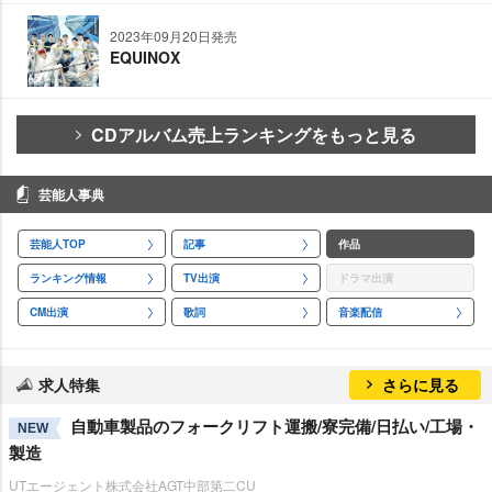
2023年09月20日発売
EQUINOX
CDアルバム売上ランキングをもっと見る
芸能人事典
芸能人TOP
記事
作品
ランキング情報
TV出演
ドラマ出演
CM出演
歌詞
音楽配信
求人特集
さらに見る
自動車製品のフォークリフト運搬/寮完備/日払い/工場・
NEW
製造
UTエージェント株式会社AGT中部第二CU