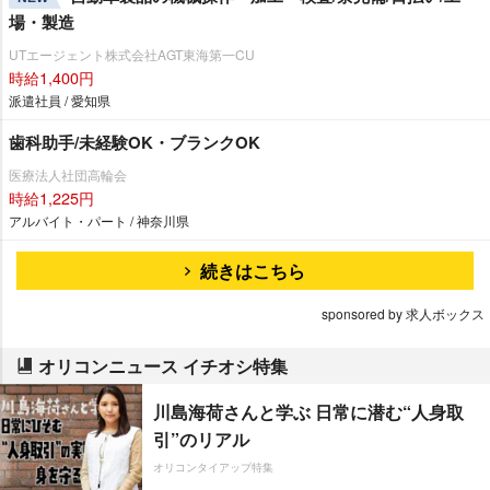
場・製造
UTエージェント株式会社AGT東海第一CU
時給1,400円
派遣社員 / 愛知県
歯科助手/未経験OK・ブランクOK
医療法人社団高輪会
時給1,225円
アルバイト・パート / 神奈川県
続きはこちら
sponsored by 求人ボックス
オリコンニュース イチオシ特集
川島海荷さんと学ぶ 日常に潜む“人身取
引”のリアル
オリコンタイアップ特集