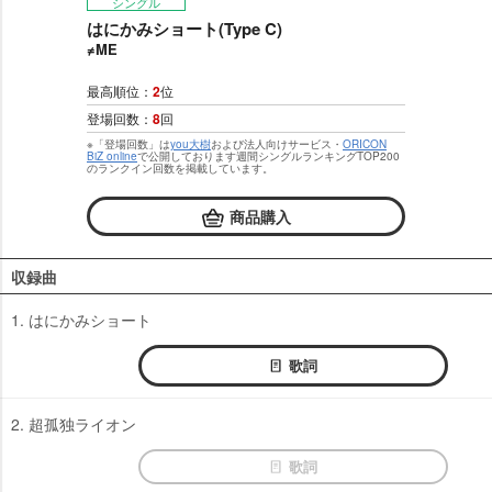
シングル
はにかみショート(Type C)
≠ME
最高順位：
2
位
登場回数：
8
回
※「登場回数」は
you大樹
および法人向けサービス・
ORICON
BiZ online
で公開しております週間シングルランキングTOP200
のランクイン回数を掲載しています。
商品購入
収録曲
1. はにかみショート
歌詞
2. 超孤独ライオン
歌詞