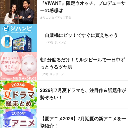
『VIVANT』限定ウオッチ、プロデューサ
ーの感想は
オリコンタイアップ特集
自販機にピッ！ですぐに買えちゃう
（PR）ジハンピ
朝1分貼るだけ！ミルクピールで一日中ず
っとうるツヤ肌
（PR）サボリーノ
2026年7月夏ドラマも、注目作＆話題作が
勢ぞろい！
【夏アニメ2026】7月期夏の新アニメを一
挙紹介！