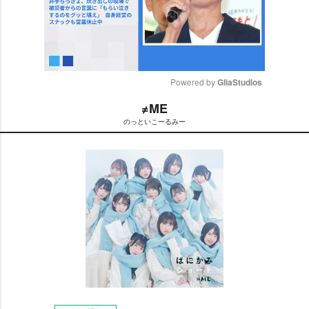
Powered by 
GliaStudios
≠ME
M
のっといこーるみー
u
t
e