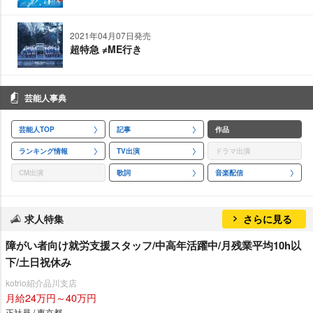
2021年04月07日発売
超特急 ≠ME行き
芸能人事典
芸能人TOP
記事
作品
ランキング情報
TV出演
ドラマ出演
CM出演
歌詞
音楽配信
求人特集
さらに見る
障がい者向け就労支援スタッフ/中高年活躍中/月残業平均10h以
下/土日祝休み
kotrio紹介品川支店
月給24万円～40万円
正社員 / 東京都