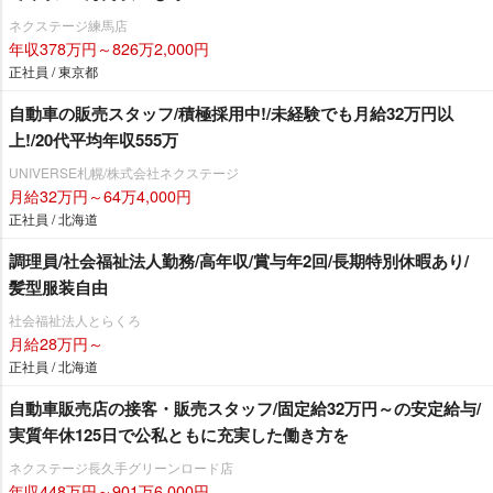
ネクステージ練馬店
年収378万円～826万2,000円
正社員 / 東京都
自動車の販売スタッフ/積極採用中!/未経験でも月給32万円以
上!/20代平均年収555万
UNIVERSE札幌/株式会社ネクステージ
月給32万円～64万4,000円
正社員 / 北海道
調理員/社会福祉法人勤務/高年収/賞与年2回/長期特別休暇あり/
髪型服装自由
社会福祉法人とらくろ
月給28万円～
正社員 / 北海道
自動車販売店の接客・販売スタッフ/固定給32万円～の安定給与/
実質年休125日で公私ともに充実した働き方を
ネクステージ⾧久手グリーンロード店
年収448万円～901万6,000円