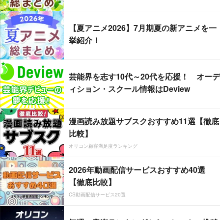
【夏アニメ2026】7月期夏の新アニメを一
挙紹介！
芸能界を志す10代～20代を応援！ オーデ
ィション・スクール情報はDeview
漫画読み放題サブスクおすすめ11選【徹底
比較】
オリコン顧客満足度ランキング
2026年動画配信サービスおすすめ40選
【徹底比較】
CS動画配信サービス20選