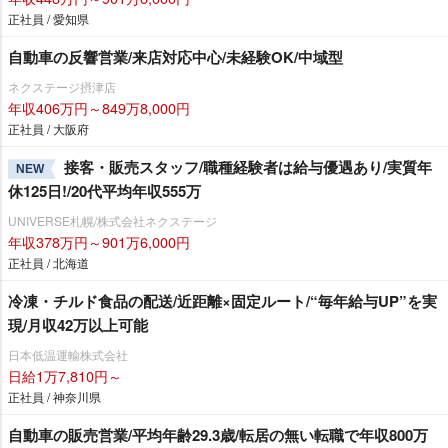
正社員 / 愛知県
自動車の反響営業/来店対応中心/未経験OK/中域型
ネクステージ摂津店
年収406万円～849万8,000円
正社員 / 大阪府
接客・販売スタッフ/職種経験者は給与優遇あり/実質年
NEW
休125日!/20代平均年収555万
UNIVERSE札幌/株式会社ネクステージ
年収378万円～901万6,000円
正社員 / 北海道
冷凍・チルド食品の配送/近距離×固定ルート/“毎年給与UP”を実
現/月収42万以上可能
日本低温運輸株式会社
日給1万7,810円～
正社員 / 神奈川県
自動車の販売営業/平均年齢29.3歳/転居の無い転職で年収800万