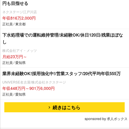
円も目指せる
ネクステージ江戸川店
年収816万2,000円
正社員 / 東京都
下水処理場での運転維持管理/未経験OK/休日120日/残業ほぼな
し
株式会社アイ・メッツ
月給23万円～
正社員 / 愛知県
業界未経験OK!採用強化中!/営業スタッフ/20代平均年収555万
UNIVERSE名古屋/株式会社ネクステージ
年収448万円～901万6,000円
正社員 / 愛知県
続きはこちら
sponsored by 求人ボックス