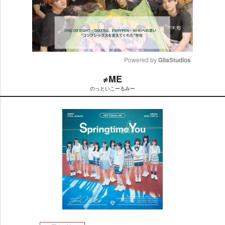
Powered by 
GliaStudios
≠ME
M
のっといこーるみー
u
t
e