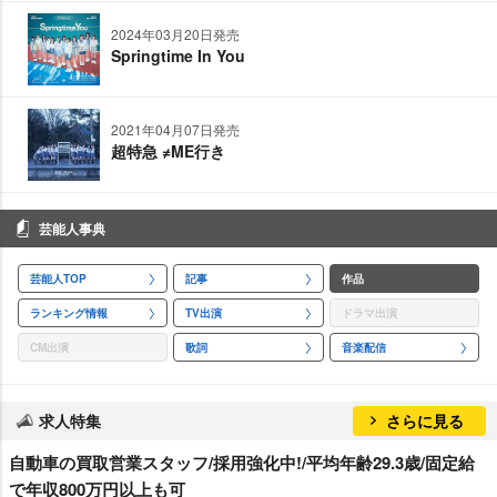
2024年03月20日発売
Springtime In You
2021年04月07日発売
超特急 ≠ME行き
芸能人事典
芸能人TOP
記事
作品
ランキング情報
TV出演
ドラマ出演
CM出演
歌詞
音楽配信
求人特集
さらに見る
自動車の買取営業スタッフ/採用強化中!/平均年齢29.3歳/固定給
で年収800万円以上も可