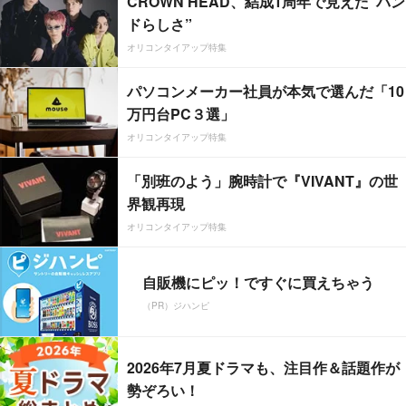
CROWN HEAD、結成1周年で見えた”バン
ドらしさ”
オリコンタイアップ特集
パソコンメーカー社員が本気で選んだ「10
万円台PC３選」
オリコンタイアップ特集
「別班のよう」腕時計で『VIVANT』の世
界観再現
オリコンタイアップ特集
自販機にピッ！ですぐに買えちゃう
（PR）ジハンピ
2026年7月夏ドラマも、注目作＆話題作が
勢ぞろい！