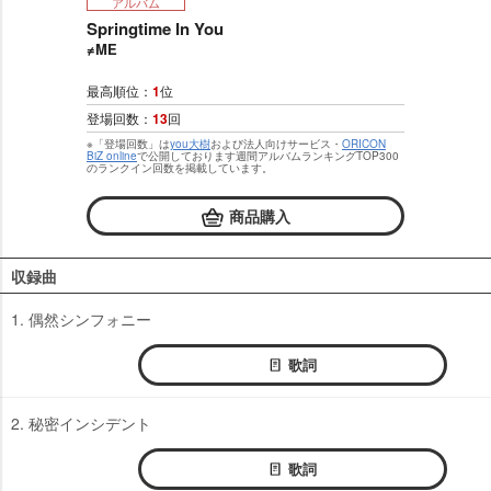
アルバム
Springtime In You
≠ME
最高順位：
1
位
登場回数：
13
回
※「登場回数」は
you大樹
および法人向けサービス・
ORICON
BiZ online
で公開しております週間アルバムランキングTOP300
のランクイン回数を掲載しています。
商品購入
収録曲
1. 偶然シンフォニー
歌詞
2. 秘密インシデント
歌詞