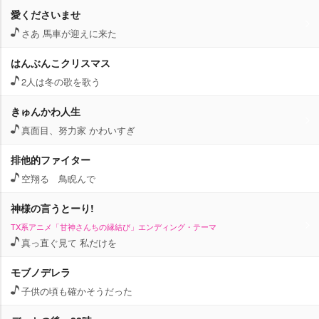
愛くださいませ
さあ 馬車が迎えに来た
はんぶんこクリスマス
2人は冬の歌を歌う
きゅんかわ人生
真面目、努力家 かわいすぎ
排他的ファイター
空翔る 鳥睨んで
神様の言うとーり!
TX系アニメ「甘神さんちの縁結び」エンディング・テーマ
真っ直ぐ見て 私だけを
モブノデレラ
子供の頃も確かそうだった