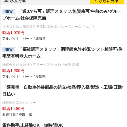
求人特集
さらに見る
「週3から可」調理スタッフ/無資格可/午前のみ/グルー
NEW
プホーム/社会保障完備
社会福祉法人蘭越厚生事業団/高齢者グループホーム らんこし
時給1,075円
アルバイト・パート / 北海道
「福祉調理スタッフ」調理師免許必須/シフト相談可/住
NEW
宅型有料老人ホーム
株式会社ひまわりケアサービス/ひまわり会館 高畑
時給1,200円
アルバイト・パート / 愛知県
「寮完備」自動車外装部品の組立/検品/即入寮/製造・工場/日勤/
日払い
株式会社京栄センター
時給1,450円
派遣社員 / 神奈川県
歯科助手/未経験OK・短時間OK