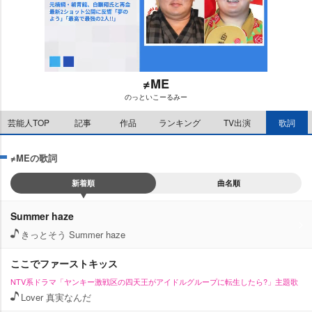
≠ME
のっといこーるみー
M
芸能人TOP
記事
作品
ランキング
TV出演
歌詞
u
t
e
≠MEの歌詞
新着順
曲名順
Summer haze
きっとそう Summer haze
ここでファーストキッス
NTV系ドラマ「ヤンキー激戦区の四天王がアイドルグループに転生したら?」主題歌
Lover 真実なんだ