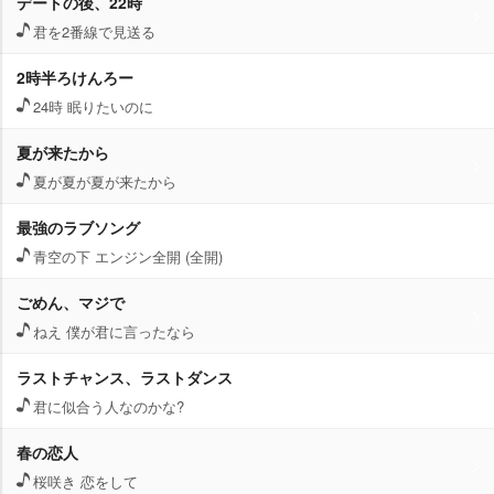
デートの後、22時
君を2番線で見送る
2時半ろけんろー
24時 眠りたいのに
夏が来たから
夏が夏が夏が来たから
最強のラブソング
青空の下 エンジン全開 (全開)
ごめん、マジで
ねえ 僕が君に言ったなら
ラストチャンス、ラストダンス
君に似合う人なのかな?
春の恋人
桜咲き 恋をして