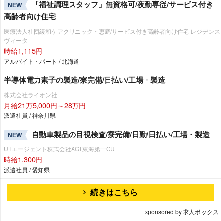
「福祉調理スタッフ」無資格可/夜勤専従/サービス付き
NEW
高齢者向け住宅
医療法人社団緩和ケアクリニック・恵庭/サービス付き高齢者向け住宅 レジデンス
ヴィータ
時給1,115円
アルバイト・パート / 北海道
半導体電力素子の製造/寮完備/日払い/工場・製造
株式会社ライオン社
月給21万5,000円～28万円
派遣社員 / 神奈川県
自動車製品の目視検査/寮完備/日勤/日払い/工場・製造
NEW
UTエージェント株式会社AGT東海第一CU
時給1,300円
派遣社員 / 愛知県
続きはこちら
sponsored by 求人ボックス