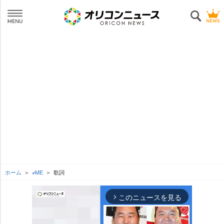
ホーム
≠ME
歌詞
このニュースを見る
arrow_forward_ios