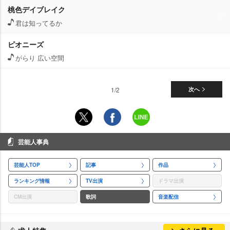
桃色デイブレイク
君は知ってるか
ピオニーズ
がらり 広い空間
1/2
次へ
芸能人事典
芸能人TOP
記事
作品
ランキング情報
TV出演
ドラマ出演
CM出演
歌詞
音楽配信