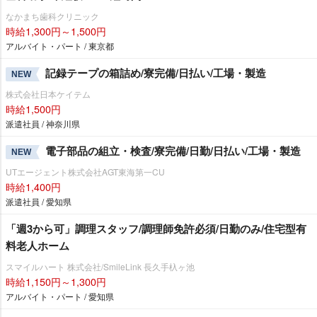
なかまち歯科クリニック
時給1,300円～1,500円
アルバイト・パート / 東京都
記録テープの箱詰め/寮完備/日払い/工場・製造
NEW
株式会社日本ケイテム
時給1,500円
派遣社員 / 神奈川県
電子部品の組立・検査/寮完備/日勤/日払い/工場・製造
NEW
UTエージェント株式会社AGT東海第一CU
時給1,400円
派遣社員 / 愛知県
「週3から可」調理スタッフ/調理師免許必須/日勤のみ/住宅型有
料老人ホーム
スマイルハート 株式会社/SmileLink 長久手杁ヶ池
時給1,150円～1,300円
アルバイト・パート / 愛知県