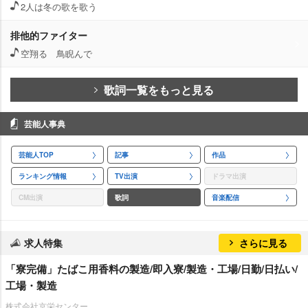
2人は冬の歌を歌う
排他的ファイター
空翔る 鳥睨んで
歌詞一覧をもっと見る
芸能人事典
芸能人TOP
記事
作品
ランキング情報
TV出演
ドラマ出演
CM出演
歌詞
音楽配信
求人特集
さらに見る
「寮完備」たばこ用香料の製造/即入寮/製造・工場/日勤/日払い/
工場・製造
株式会社京栄センター