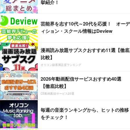
挙紹介！
芸能界を志す10代～20代を応援！ オーデ
ィション・スクール情報はDeview
漫画読み放題サブスクおすすめ11選【徹底
比較】
オリコン顧客満足度ランキング
2026年動画配信サービスおすすめ40選
【徹底比較】
CS動画配信サービス20選
毎週の音楽ランキングから、ヒットの推移
をチェック！