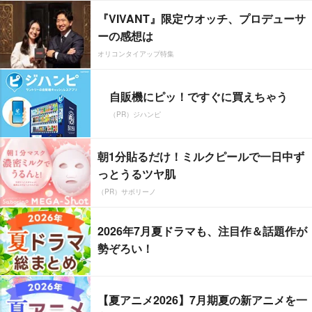
『VIVANT』限定ウオッチ、プロデューサ
ーの感想は
オリコンタイアップ特集
自販機にピッ！ですぐに買えちゃう
（PR）ジハンピ
朝1分貼るだけ！ミルクピールで一日中ず
っとうるツヤ肌
（PR）サボリーノ
2026年7月夏ドラマも、注目作＆話題作が
勢ぞろい！
【夏アニメ2026】7月期夏の新アニメを一