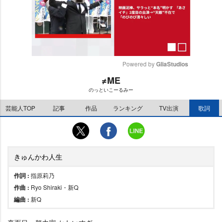
Powered by 
GliaStudios
≠ME
M
のっといこーるみー
u
t
芸能人TOP
記事
作品
ランキング
TV出演
歌詞
e
きゅんかわ人生
作詞 :
指原莉乃
作曲 :
Ryo Shiraki・新Q
編曲 :
新Q