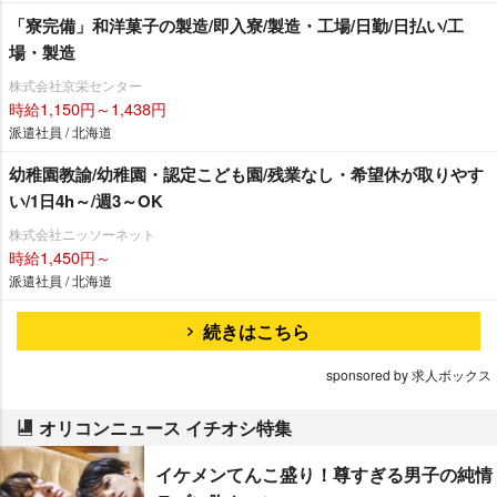
「寮完備」和洋菓子の製造/即入寮/製造・工場/日勤/日払い/工
場・製造
株式会社京栄センター
時給1,150円～1,438円
派遣社員 / 北海道
幼稚園教諭/幼稚園・認定こども園/残業なし・希望休が取りやす
い/1日4h～/週3～OK
株式会社ニッソーネット
時給1,450円～
派遣社員 / 北海道
続きはこちら
sponsored by 求人ボックス
オリコンニュース イチオシ特集
イケメンてんこ盛り！尊すぎる男子の純情