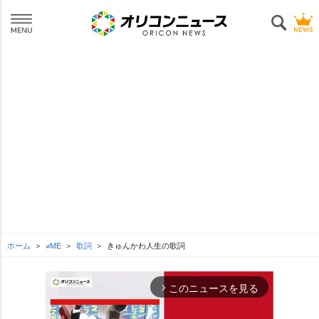
ホーム
≠ME
歌詞
きゅんかわ人生の歌詞
このニュースを見る
arrow_forward_ios