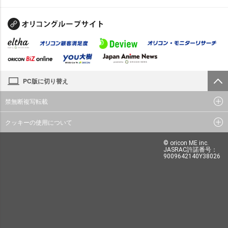
PC版に切り替え
禁無断複写転載
クッキーの使用について
© oricon ME inc.
JASRAC許諾番号：
9009642140Y38026