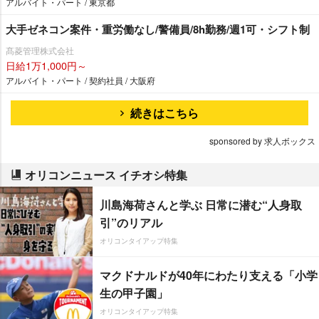
アルバイト・パート / 東京都
大手ゼネコン案件・重労働なし/警備員/8h勤務/週1可・シフト制
髙菱管理株式会社
日給1万1,000円～
アルバイト・パート / 契約社員 / 大阪府
続きはこちら
sponsored by 求人ボックス
オリコンニュース イチオシ特集
川島海荷さんと学ぶ 日常に潜む“人身取
引”のリアル
オリコンタイアップ特集
マクドナルドが40年にわたり支える「小学
生の甲子園」
オリコンタイアップ特集