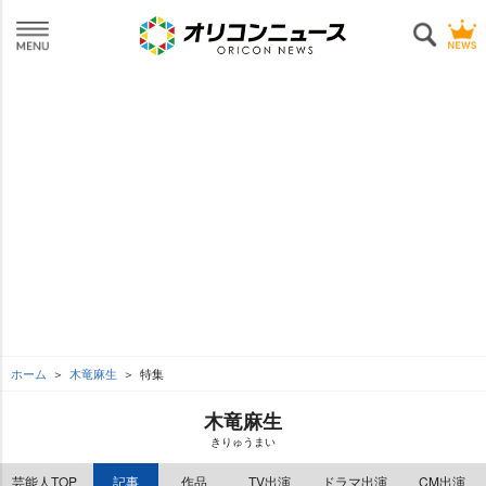
ホーム
木竜麻生
特集
木竜麻生
きりゅうまい
芸能人TOP
記事
作品
TV出演
ドラマ出演
CM出演