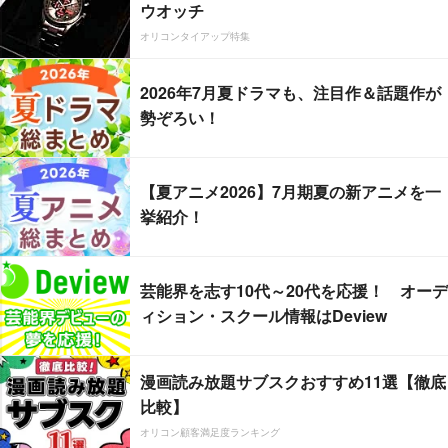
ウオッチ
オリコンタイアップ特集
2026年7月夏ドラマも、注目作＆話題作が
勢ぞろい！
【夏アニメ2026】7月期夏の新アニメを一
挙紹介！
芸能界を志す10代～20代を応援！ オーデ
ィション・スクール情報はDeview
漫画読み放題サブスクおすすめ11選【徹底
比較】
オリコン顧客満足度ランキング