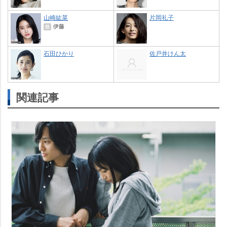
山崎紘菜
片岡礼子
伊藤
役
石田ひかり
佐戸井けん太
関連記事