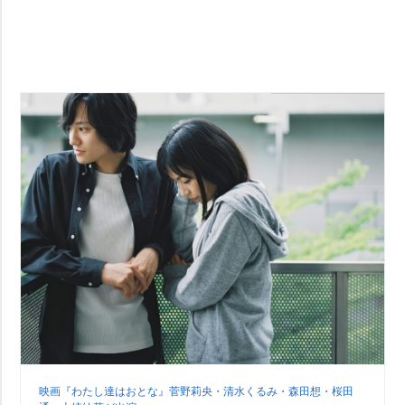
映画『わたし達はおとな』菅野莉央・清水くるみ・森田想・桜田