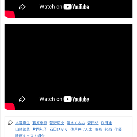
木竜麻生
藤原季節
菅野莉央
清水くるみ
森田想
桜田通
山崎紘菜
片岡礼子
石田ひかり
佐戸井けん太
映画
邦画
俳優
映画キャスト紹介