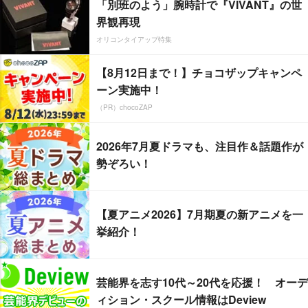
「別班のよう」腕時計で『VIVANT』の世
界観再現
オリコンタイアップ特集
【8月12日まで！】チョコザップキャンペ
ーン実施中！
（PR）chocoZAP
2026年7月夏ドラマも、注目作＆話題作が
勢ぞろい！
【夏アニメ2026】7月期夏の新アニメを一
挙紹介！
芸能界を志す10代～20代を応援！ オーデ
ィション・スクール情報はDeview