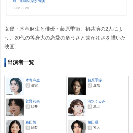
通・山崎紘菜が出演
2022-02-28
女優・木竜麻生と俳優・藤原季節、初共演の2人によ
り、20代の等身大の恋愛の危うさと歯がゆさを描いた
映画。
出演者一覧
木竜麻生
藤原季節
優実
直哉
役
役
菅野莉央
清水くるみ
臼井
池田
役
役
森田想
桜田通
絵梨
将人
役
役