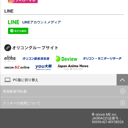
LINE
LINEアカウントメディア
PC版に切り替え
禁無断複写転載
クッキーの使用について
© oricon ME inc.
JASRAC許諾番号：
9009642140Y38026