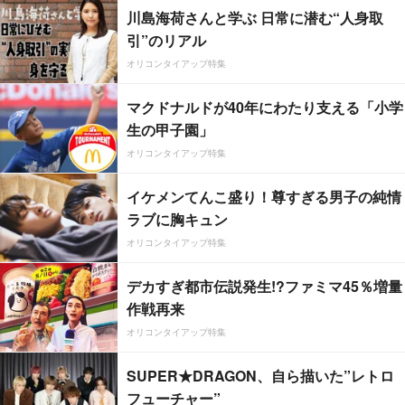
川島海荷さんと学ぶ 日常に潜む“人身取
引”のリアル
オリコンタイアップ特集
マクドナルドが40年にわたり支える「小学
生の甲子園」
オリコンタイアップ特集
イケメンてんこ盛り！尊すぎる男子の純情
ラブに胸キュン
オリコンタイアップ特集
デカすぎ都市伝説発生!?ファミマ45％増量
作戦再来
オリコンタイアップ特集
SUPER★DRAGON、自ら描いた”レトロ
フューチャー”