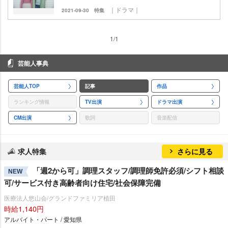
｜ドラマ｜
2021-09-30
特集
1/1
芸能人事典
芸能人TOP
記事
作品
ランキング情報
TV出演
ドラマ出演
CM出演
歌詞
音楽配信
求人特集
さらに見る
「週2から可」調理スタッフ/調理師免許必須/シフト相談
NEW
可/サービス付き高齢者向け住宅/社会保障完備
医療法人悠山会/グランドファミリア植田
時給1,140円
アルバイト・パート / 愛知県