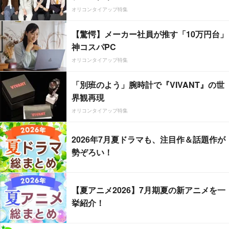
オリコンタイアップ特集
【驚愕】メーカー社員が推す「10万円台」
神コスパPC
オリコンタイアップ特集
「別班のよう」腕時計で『VIVANT』の世
界観再現
オリコンタイアップ特集
2026年7月夏ドラマも、注目作＆話題作が
勢ぞろい！
【夏アニメ2026】7月期夏の新アニメを一
挙紹介！