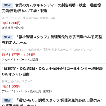
食品のガムやキャンディーの製造補助・検査・運搬/寮
NEW
完備/日勤/日払い/工場・製造
UTエージェント株式会社AGT東海第一CU
時給1,300円
派遣社員 / 愛知県
「福祉調理スタッフ」調理師免許必須/日勤のみ/住宅型
NEW
有料老人ホーム
セントラルポイント 株式会社/住宅型有料老人ホーム きらめきビレッジ
時給1,177円～1,264円
アルバイト・パート / 大阪府
1日3時間～OK/週3日～OK/大手保険会社コールセンター/未経験
OK/オシャレ自由
株式会社ベルシステム24
時給1,500円
アルバイト・パート / 契約社員 / 東京都
「週3から可」調理スタッフ/調理師免許必須/日勤のみ/
NEW
住宅型有料老人ホーム