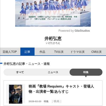
Powered by 
GliaStudios
井桁弘恵
M
いげたひろえ
u
t
芸能人TOP
記事
作品
TV出演
ドラマ出演
CM出演
e
井桁弘恵の記事・ニュース・速報
すべて
ニュース
特集
映画『教場 Requiem』キャスト・登場人
物・出演者一覧/あらすじ
｜映画｜
2026-02-20
特集