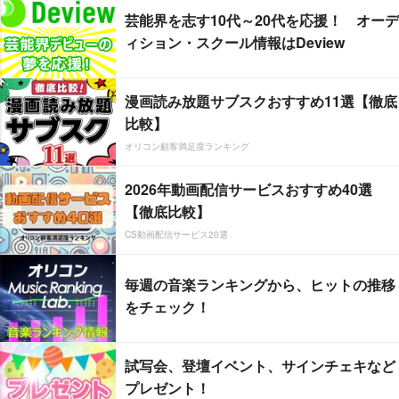
芸能界を志す10代～20代を応援！ オーデ
ィション・スクール情報はDeview
漫画読み放題サブスクおすすめ11選【徹底
比較】
オリコン顧客満足度ランキング
2026年動画配信サービスおすすめ40選
【徹底比較】
CS動画配信サービス20選
毎週の音楽ランキングから、ヒットの推移
をチェック！
試写会、登壇イベント、サインチェキなど
プレゼント！