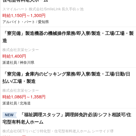
スマイルハート 株式会社/SmileLink 長久手杁ヶ池
時給1,150円～1,300円
アルバイト・パート / 愛知県
「寮完備」製造機器の機械操作業務/即入寮/製造・工場/工場・製
造
株式会社京栄センター
時給1,400円
派遣社員 / 神奈川県
「寮完備」倉庫内のピッキング業務/即入寮/製造・工場/日勤/日
払い/工場・製造
株式会社京栄センター
時給1,086円～1,358円
派遣社員 / 北海道
「福祉調理スタッフ」調理師免許必須/シフト相談可/住
NEW
宅型有料老人ホーム
株式会社GET/リハビリ特化型・住宅型有料老人ホーム シーサイド堺