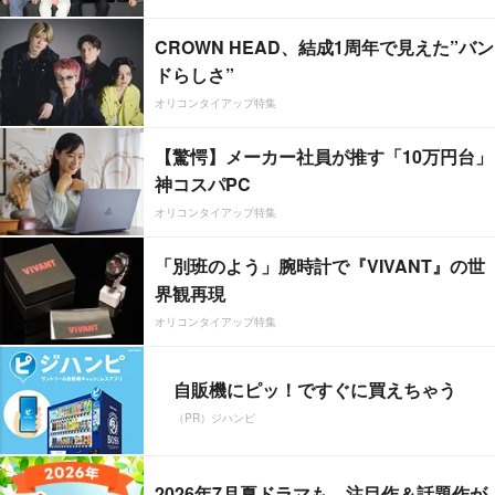
CROWN HEAD、結成1周年で見えた”バン
ドらしさ”
オリコンタイアップ特集
【驚愕】メーカー社員が推す「10万円台」
神コスパPC
オリコンタイアップ特集
「別班のよう」腕時計で『VIVANT』の世
界観再現
オリコンタイアップ特集
自販機にピッ！ですぐに買えちゃう
（PR）ジハンピ
2026年7月夏ドラマも、注目作＆話題作が