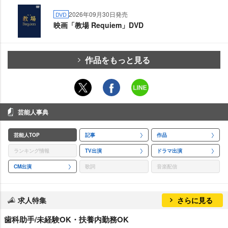
2026年09月30日発売
DVD
映画「教場 Requiem」DVD
作品をもっと見る
芸能人事典
芸能人TOP
記事
作品
ランキング情報
TV出演
ドラマ出演
CM出演
歌詞
音楽配信
求人特集
さらに見る
歯科助手/未経験OK・扶養内勤務OK