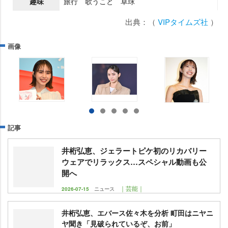
趣味
旅行 歌うこと 卓球
出典：（
VIPタイムズ社
）
画像
記事
井桁弘恵、ジェラートピケ初のリカバリー
ウェアでリラックス…スペシャル動画も公
開へ
｜芸能｜
2026-07-15
ニュース
井桁弘恵、エバース佐々木を分析 町田はニヤニ
ヤ聞き「見破られているぞ、お前」