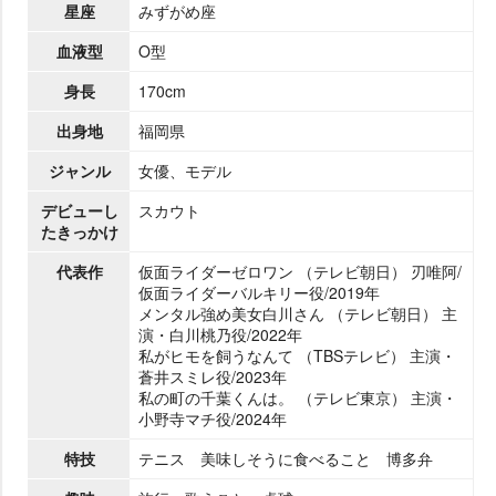
星座
みずがめ座
血液型
O型
身長
170cm
出身地
福岡県
ジャンル
女優、モデル
デビューし
スカウト
たきっかけ
代表作
仮面ライダーゼロワン （テレビ朝日） 刃唯阿/
仮面ライダーバルキリー役/2019年
メンタル強め美女白川さん （テレビ朝日） 主
演・白川桃乃役/2022年
私がヒモを飼うなんて （TBSテレビ） 主演・
蒼井スミレ役/2023年
私の町の千葉くんは。 （テレビ東京） 主演・
小野寺マチ役/2024年
特技
テニス 美味しそうに食べること 博多弁