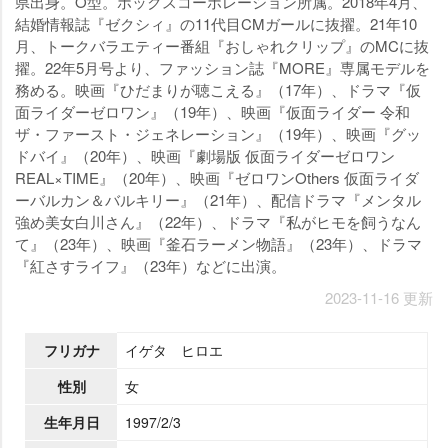
県出身。O型。ボックスコーポレーション所属。2018年4月、
結婚情報誌『ゼクシィ』の11代目CMガールに抜擢。21年10
月、トークバラエティー番組『おしゃれクリップ』のMCに抜
擢。22年5月号より、ファッション誌『MORE』専属モデルを
務める。映画『ひだまりが聴こえる』（17年）、ドラマ『仮
面ライダーゼロワン』（19年）、映画『仮面ライダー 令和
ザ・ファースト・ジェネレーション』（19年）、映画『グッ
ドバイ』（20年）、映画『劇場版 仮面ライダーゼロワン
REAL×TIME』（20年）、映画『ゼロワンOthers 仮面ライダ
ーバルカン＆バルキリー』（21年）、配信ドラマ『メンタル
強め美女白川さん』（22年）、ドラマ『私がヒモを飼うなん
て』（23年）、映画『釜石ラーメン物語』（23年）、ドラマ
『紅さすライフ』（23年）などに出演。
2023-11-16 更新
フリガナ
イゲタ ヒロエ
性別
女
生年月日
1997/2/3