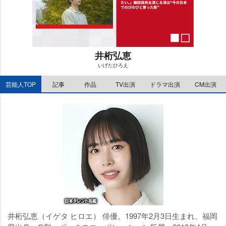
井桁弘恵
いげたひろえ
M
芸能人TOP
記事
作品
TV出演
ドラマ出演
CM出演
u
t
e
井桁弘恵（イゲタ ヒロエ） 俳優。1997年2月3日生まれ、福岡