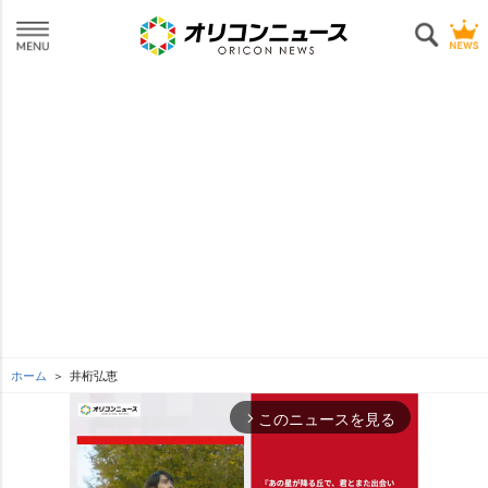
ホーム
井桁弘恵
このニュースを見る
arrow_forward_ios