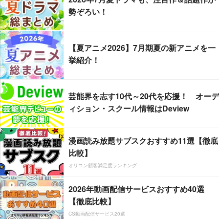
勢ぞろい！
【夏アニメ2026】7月期夏の新アニメを一
挙紹介！
芸能界を志す10代～20代を応援！ オーデ
ィション・スクール情報はDeview
漫画読み放題サブスクおすすめ11選【徹底
比較】
オリコン顧客満足度ランキング
2026年動画配信サービスおすすめ40選
【徹底比較】
CS動画配信サービス20選