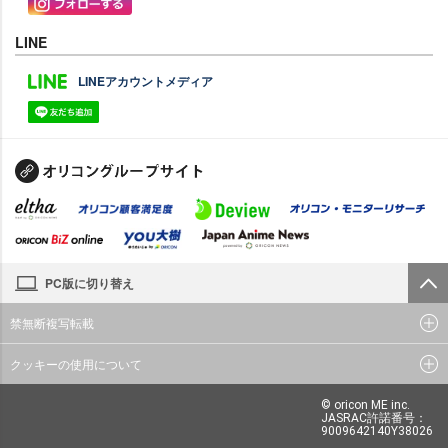
LINE
LINEアカウントメディア
PC版に切り替え
禁無断複写転載
クッキーの使用について
© oricon ME inc.
JASRAC許諾番号：
9009642140Y38026