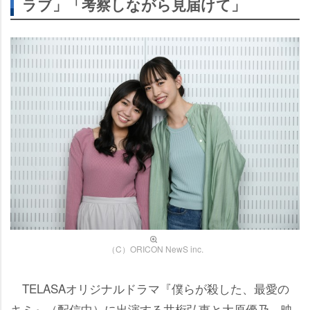
ラブ」「考察しながら見届けて」
（C）ORICON NewS inc.
TELASAオリジナルドラマ『僕らが殺した、最愛の
キミ』（配信中）に出演する井桁弘恵と大原優乃。映