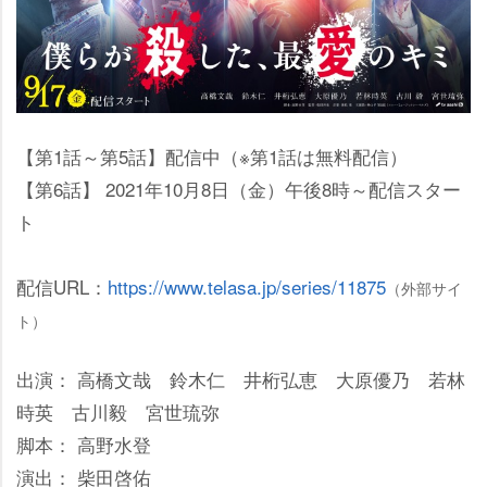
【第1話～第5話】配信中（※第1話は無料配信）
【第6話】 2021年10月8日（金）午後8時～配信スター
ト
配信URL：
https://www.telasa.jp/series/11875
（外部サイ
ト）
出演： 高橋文哉 鈴木仁 井桁弘恵 大原優乃 若林
時英 古川毅 宮世琉弥
脚本： 高野水登
演出： 柴田啓佑