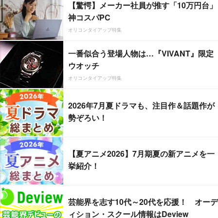
【驚愕】メーカー社員が推す「10万円台」
神コスパPC
オリコンタイアップ特集
一番似合う登場人物は…『VIVANT』限定
ウオッチ
オリコンタイアップ特集
2026年7月夏ドラマも、注目作＆話題作が
勢ぞろい！
【夏アニメ2026】7月期夏の新アニメを一
挙紹介！
芸能界を志す10代～20代を応援！ オーデ
ィション・スクール情報はDeview