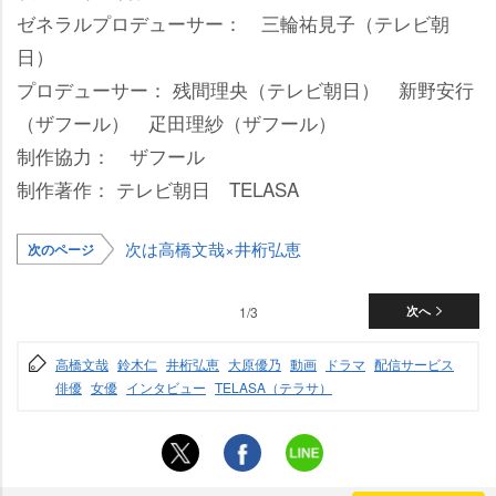
ゼネラルプロデューサー： 三輪祐見子（テレビ朝
日）
プロデューサー： 残間理央（テレビ朝日） 新野安行
（ザフール） 疋田理紗（ザフール）
制作協力： ザフール
制作著作： テレビ朝日 TELASA
次は高橋文哉×井桁弘恵
次のページ
1/3
次へ
高橋文哉
鈴木仁
井桁弘恵
大原優乃
動画
ドラマ
配信サービス
俳優
女優
インタビュー
TELASA（テラサ）