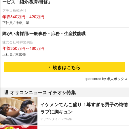
ービス「紹介/教育/研修」
アデコ株式会社
年収340万円～420万円
正社員 / 神奈川県
障がい者採用/一般事務・庶務・生産技能職
株式会社神戸製鋼所
年収350万円～480万円
正社員 / 東京都
続きはこちら
sponsored by 求人ボックス
オリコンニュース イチオシ特集
イケメンてんこ盛り！尊すぎる男子の純情
ラブに胸キュン
オリコンタイアップ特集