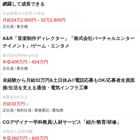
網羅して成長できる
社会医療法人財団 仁医会
月給24万2,800円～32万2,800円
正社員 / 東京都
A&R「音楽制作ディレクター」「株式会社バーチャルエンター
テイメント」/ゲーム・エンタメ
株式会社Brave group
年収408万円～624万円
正社員 / 東京都
未経験から月給32万円&土日休み!/電話応募もOK/応募者全員面
接/生活を支える通信・電気インフラ工事
有限会社K.D.S
月給32万円～
正社員 / 契約社員 / 業務委託 / 愛知県
CGデザイナー学科教員/人材サービス「紹介/教育/研修」
学校法人吉田学園
年収360万円～600万円