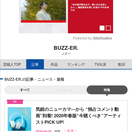
Powered by 
GliaStudios
BUZZ-ER.
M
ぶざー
u
t
芸能人TOP
記事
作品
ランキング
TV出演
歌詞
e
BUZZ-ER.の記事・ニュース・速報
すべて
ニュース
特集
気鋭のニューカマ―から “独占コメント動
画”到着! 2020年春版“今聴くべき”アーティ
ストPICK UP!
｜音楽｜
2020-04-24
特集