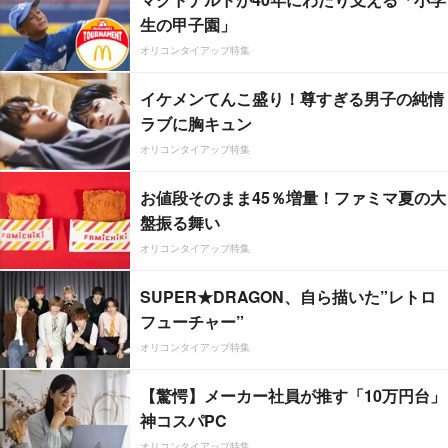
生の甲子園」
オリコンタイアップ特集
イケメンてんこ盛り！尊すぎる男子の純情
ラブに胸キュン
オリコンタイアップ特集
お値段そのまま45％増量！ファミマ夏の大
盤振る舞い
オリコンタイアップ特集
SUPER★DRAGON、自ら描いた”レトロ
フューチャー”
オリコンタイアップ特集
【驚愕】メーカー社員が推す「10万円台」
神コスパPC
オリコンタイアップ特集