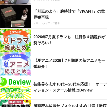
「別班のよう」腕時計で『VIVANT』の世
界観再現
オリコンタイアップ特集
2026年7月夏ドラマも、注目作＆話題作が
勢ぞろい！
【夏アニメ2026】7月期夏の新アニメを一
挙紹介！
芸能界を志す10代～20代を応援！ オーデ
ィション・スクール情報はDeview
漫画読み放題サブスクおすすめ11選【徹底