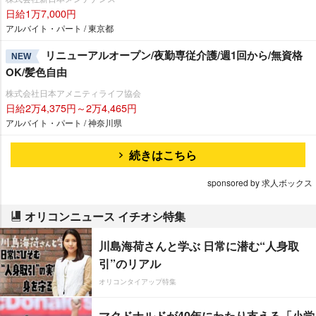
日給1万7,000円
アルバイト・パート / 東京都
リニューアルオープン/夜勤専従介護/週1回から/無資格
NEW
OK/髪色自由
株式会社日本アメニティライフ協会
日給2万4,375円～2万4,465円
アルバイト・パート / 神奈川県
続きはこちら
sponsored by 求人ボックス
オリコンニュース イチオシ特集
川島海荷さんと学ぶ 日常に潜む“人身取
引”のリアル
オリコンタイアップ特集
マクドナルドが40年にわたり支える「小学