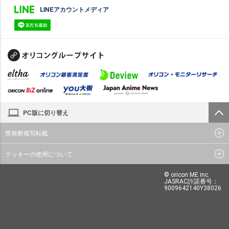
LINEアカウントメディア
PC版に切り替え
禁無断複写転載
クッキーの使用について
© oricon ME inc.
JASRAC許諾番号：
9009642140Y38026