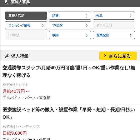
芸能人事典
芸能人TOP
記事
作品
ランキング情報
TV出演
ドラマ出演
CM出演
歌詞
音楽配信
求人特集
さらに見る
交通誘導スタッフ/月給40万円可能/週1日～OK/重い作業なし!無
理なく稼げる
株式会社エイト
月給40万円～
アルバイト・パート / 東京都
医療施設ベッド等の搬入・設置作業「単発・短期・長期/日払い
OK」
株式会社ハンデックス
日給9,600円
アルバイト・パート / 愛知県