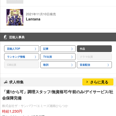
2021年11月10日発売
Lantana
芸能人事典
芸能人TOP
記事
作品
ランキング情報
TV出演
ドラマ出演
CM出演
歌詞
音楽配信
求人特集
さらに見る
「週1から可」調理スタッフ/無資格可/午前のみ/デイサービス/社
会保障完備
株式会社ザ・サンパワー/エミーズ湘南ひらつか
時給1,230円