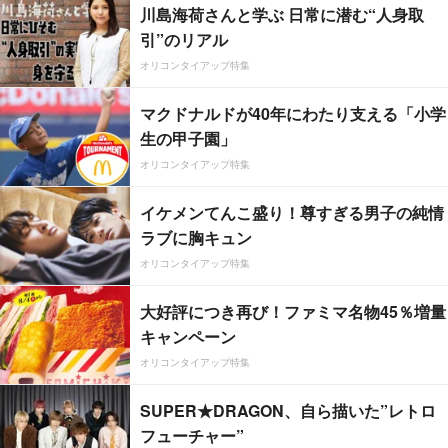
川島海荷さんと学ぶ 日常に潜む“人身取
引”のリアル
オリコンタイアップ特集
マクドナルドが40年にわたり支える「小学
生の甲子園」
オリコンタイアップ特集
イケメンてんこ盛り！尊すぎる男子の純情
ラブに胸キュン
オリコンタイアップ特集
大好評につき再び！ファミマ名物45％増量
キャンペーン
オリコンタイアップ特集
SUPER★DRAGON、自ら描いた”レトロ
フューチャー”