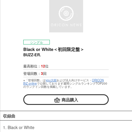
シングル
Black or White＜初回限定盤＞
BUZZ-ER.
最高順位：
12
位
登場回数：
3
回
※「登場回数」は
you大樹
および法人向けサービス・
ORICON
BiZ online
で公開しております週間シングルランキングTOP200
のランクイン回数を掲載しています。
商品購入
収録曲
1. Black or White