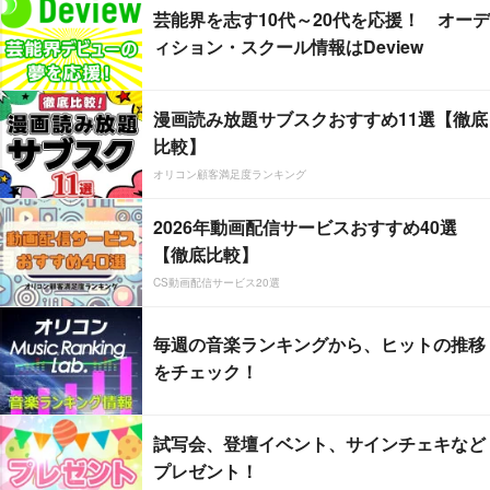
芸能界を志す10代～20代を応援！ オーデ
ィション・スクール情報はDeview
漫画読み放題サブスクおすすめ11選【徹底
比較】
オリコン顧客満足度ランキング
2026年動画配信サービスおすすめ40選
【徹底比較】
CS動画配信サービス20選
毎週の音楽ランキングから、ヒットの推移
をチェック！
試写会、登壇イベント、サインチェキなど
プレゼント！