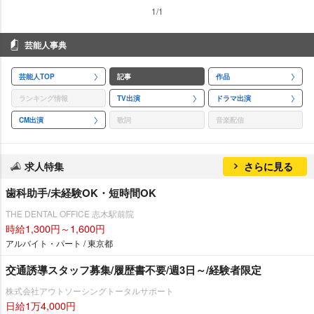
1/1
芸能人事典
芸能人TOP
記事
作品
ランキング情報
TV出演
ドラマ出演
CM出演
歌詞
音楽配信
求人特集
さらに見る
歯科助手/未経験OK・短時間OK
THE DENTAL OFFICE 志木駅前院
時給1,300円～1,600円
アルバイト・パート / 東京都
交通誘導スタッフ募集/履歴書不要/週3日～/経験者限定
株式会社アウトソーシングトータルサポート
日給1万4,000円