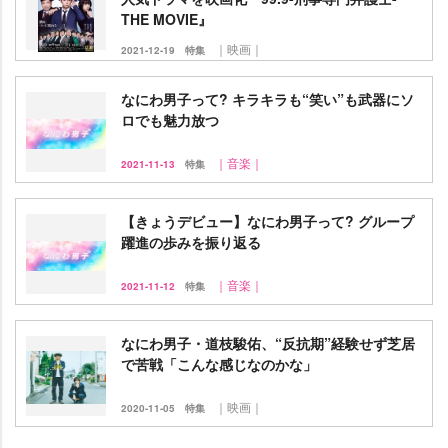
THE MOVIE』
｜映画｜
2021-12-19
特集
なにわ男子って? キラキラも“笑い”も武器にソ
ロでも魅力放つ
｜音楽｜
2021-11-13
特集
【きょうデビュー】なにわ男子って? グループ
躍進の歩みを振り返る
｜音楽｜
2021-11-12
特集
なにわ男子・道枝駿佑、“反抗期”経験せず芝居
で苦戦「こんな感じなのかな」
｜映画｜
2020-11-05
特集