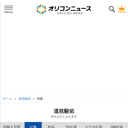
ホーム
道枝駿佑
特集
道枝駿佑
みちえだしゅんすけ
芸能人TOP
記事
作品
TV出演
ドラマ出演
CM出演