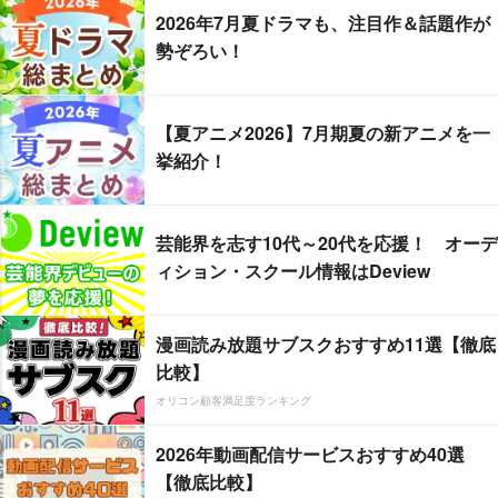
2026年7月夏ドラマも、注目作＆話題作が
勢ぞろい！
【夏アニメ2026】7月期夏の新アニメを一
挙紹介！
芸能界を志す10代～20代を応援！ オーデ
ィション・スクール情報はDeview
漫画読み放題サブスクおすすめ11選【徹底
比較】
オリコン顧客満足度ランキング
2026年動画配信サービスおすすめ40選
【徹底比較】