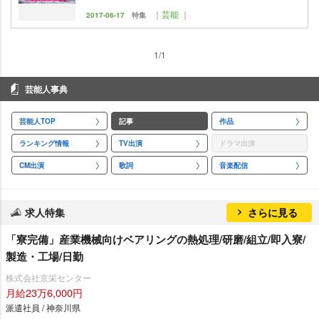
｜芸能 ｜
2017-06-17
特集
1/1
芸能人事典
芸能人TOP
記事
作品
ランキング情報
TV出演
ドラマ出演
CM出演
歌詞
音楽配信
求人特集
さらに見る
「寮完備」産業機械向けベアリングの熱処理/研磨/組立/即入寮/
製造・工場/日勤
株式会社京栄センター
月給23万6,000円
派遣社員 / 神奈川県