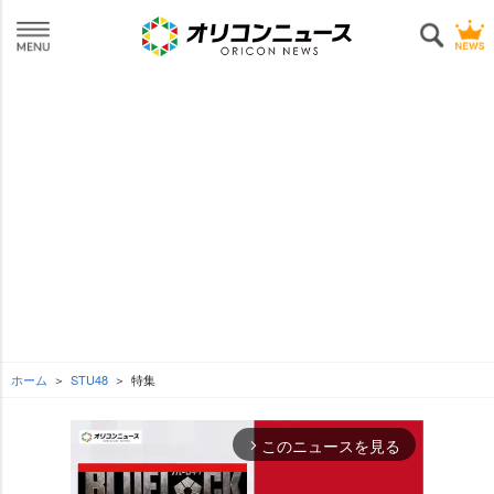
ホーム
STU48
特集
このニュースを見る
arrow_forward_ios