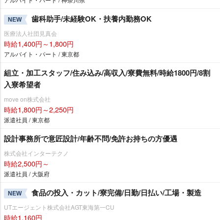
歯科助手/未経験OK・扶養内勤務OK
NEW
医療法人社団見真会
時給1,400円～1,800円
アルバイト・パート / 東京都
組立・加工スタッフ/住み込み/高収入/寮費無料/時給1800円/8割
入寮希望者
move on株式会社
時給1,800円～2,250円
派遣社員 / 東京都
設計事務所で意匠設計/年齢不問/免許お持ちの方優遇
株式会社インターテクノ
時給2,500円～
派遣社員 / 大阪府
食品の投入・カット/寮完備/日勤/日払い/工場・製造
NEW
UTエージェント株式会社AGT東海第一CU
時給1,160円