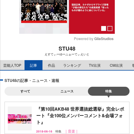
Powered by 
GliaStudios
STU48
M
えすてぃーゆーふぉーてぃえいと
u
t
芸能人TOP
記事
作品
ランキング
TV出演
CM出演
e
STU48の記事・ニュース・速報
すべて
ニュース
特集
『第10回AKB48 世界選抜総選挙』完全レポ
ート『全100位メンバーコメント&会場フォ
ト』
｜音楽｜
2018-06-16
特集