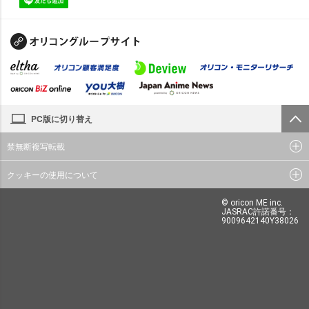
PC版に切り替え
禁無断複写転載
クッキーの使用について
© oricon ME inc.
JASRAC許諾番号：
9009642140Y38026