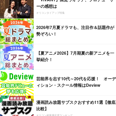
ーの感想は
オリコンタイアップ特集
2026年7月夏ドラマも、注目作＆話題作が
勢ぞろい！
【夏アニメ2026】7月期夏の新アニメを一
挙紹介！
芸能界を志す10代～20代を応援！ オーデ
ィション・スクール情報はDeview
漫画読み放題サブスクおすすめ11選【徹底
比較】
オリコン顧客満足度ランキング