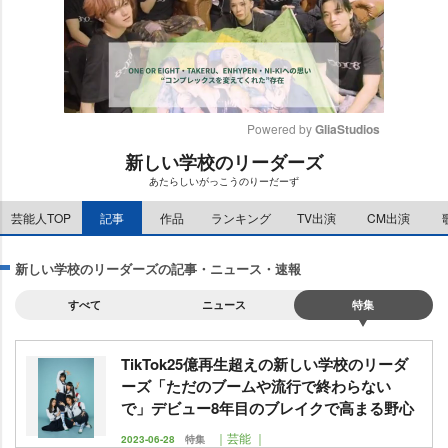
Powered by 
GliaStudios
新しい学校のリーダーズ
M
あたらしいがっこうのりーだーず
u
t
芸能人TOP
記事
作品
ランキング
TV出演
CM出演
e
新しい学校のリーダーズの記事・ニュース・速報
すべて
ニュース
特集
TikTok25億再生超えの新しい学校のリーダ
ーズ「ただのブームや流行で終わらない
で」デビュー8年目のブレイクで高まる野心
｜芸能 ｜
2023-06-28
特集