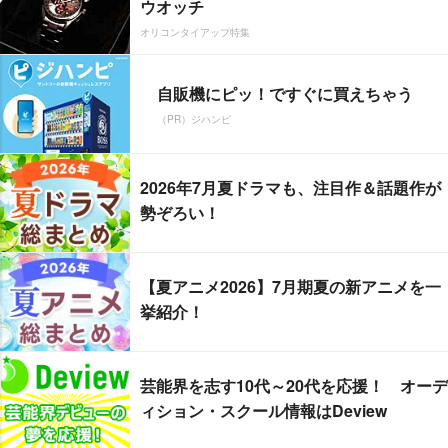
ウオッチ
オリコンタイアップ特集
自販機にピッ！ですぐに買えちゃう
（PR）ジハンピ
2026年7月夏ドラマも、注目作＆話題作が
勢ぞろい！
【夏アニメ2026】7月期夏の新アニメを一
挙紹介！
芸能界を志す10代～20代を応援！ オーデ
ィション・スクール情報はDeview