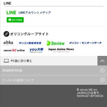
LINE
LINEアカウントメディア
PC版に切り替え
禁無断複写転載
クッキーの使用について
© oricon ME inc.
JASRAC許諾番号：
9009642140Y38026