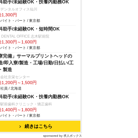
科助手/未経験OK・扶養内勤務OK
村デンタルオフィス仙川
1,300円
バイト・パート / 東京都
科助手/未経験OK・短時間OK
E DENTAL OFFICE 志木駅前院
1,300円～1,600円
バイト・パート / 東京都
寮完備」サーマルプリントヘッドの
造/即入寮/製造・工場/日勤/日払い/工
・製造
式会社京栄センター
1,200円～1,500円
社員 / 北海道
科助手/未経験OK・扶養内勤務OK
込駅前歯科クリニック・矯正歯科
1,400円～1,800円
バイト・パート / 東京都
続きはこちら
sponsored by 求人ボックス