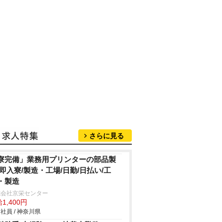
さらに見る
寮完備」業務用プリンターの部品製
/即入寮/製造・工場/日勤/日払い/工
・製造
式会社京栄センター
1,400円
社員 / 神奈川県