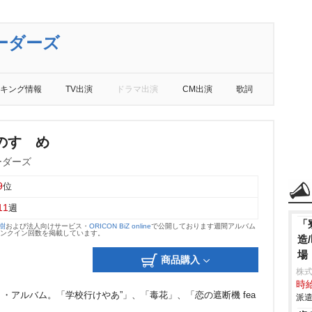
ーダーズ
キング情報
TV出演
ドラマ出演
CM出演
歌詞
のすゝめ
ーダーズ
9
位
11
週
「
大樹
および法人向けサービス・
ORICON BiZ online
で公開しております週間アルバム
のランクイン回数を掲載しています。
造
場
商品購入
株
時給
・アルバム。「学校行けやあ”」、「毒花」、「恋の遮断機 fea
派遣