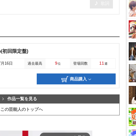
歌詞
(初回限定盤)
9
11
7月16日
過去最高
登場回数
位
週
商品購入
作品一覧を見る
この芸能人のトップへ