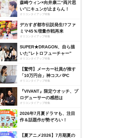
森崎ウィン×向井康二“両片思
い”にキュンが止まらん！
オリコンタイアップ特集
デカすぎ都市伝説発生!?ファ
ミマ45％増量作戦再来
オリコンタイアップ特集
SUPER★DRAGON、自ら描
いた”レトロフューチャー”
オリコンタイアップ特集
【驚愕】メーカー社員が推す
「10万円台」神コスパPC
オリコンタイアップ特集
『VIVANT』限定ウオッチ、プ
ロデューサーの感想は
オリコンタイアップ特集
2026年7月夏ドラマも、注目
作＆話題作が勢ぞろい！
【夏アニメ2026】7月期夏の