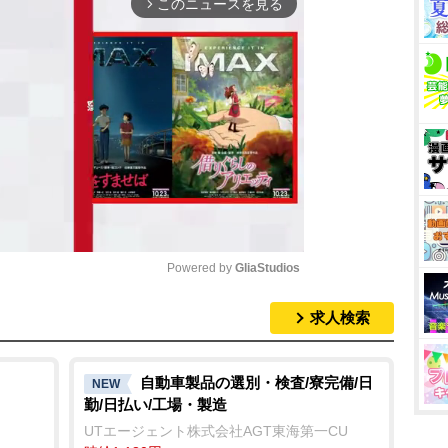
このニュースを見る
arrow_forward_ios
Powered by 
GliaStudios
求人検索
M
u
t
自動車製品の選別・検査/寮完備/日
NEW
勤/日払い/工場・製造
e
UTエージェント株式会社AGT東海第一CU