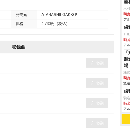
歯
木
時給
発売元
ATARASHII GAKKO!
アル
価格
4,730円（税込）
歯
TH
時給
アル
収録曲
「
製
歌詞
場
株
時給
歌詞
派遣
歯
駒
歌詞
時給
アル
歌詞