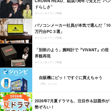
CROWN HEAD、結成1周年で見えた”バン
ドらしさ”
オリコンタイアップ特集
パソコンメーカー社員が本気で選んだ「10
万円台PC３選」
オリコンタイアップ特集
「別班のよう」腕時計で『VIVANT』の世
界観再現
オリコンタイアップ特集
自販機にピッ！ですぐに買えちゃう
（PR）ジハンピ
2026年7月夏ドラマも、注目作＆話題作が
勢ぞろい！