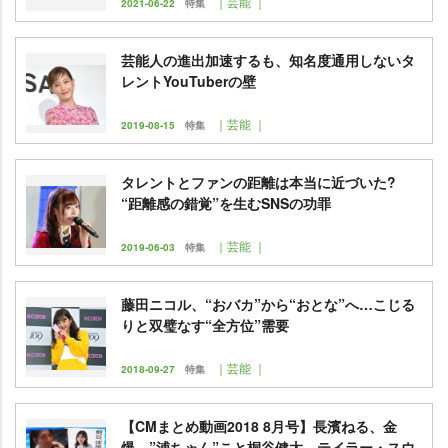
｜芸能 ｜
2021-06-22
特集
芸能人の進出加速するも、知名度通用しないタ
レントYouTuberの壁
｜芸能 ｜
2019-08-15
特集
タレントとファンの距離は本当に近づいた?
“距離感の錯覚”を生むSNSの功罪
｜芸能 ｜
2019-06-03
特集
藤田ニコル、“おバカ”から“おとな”へ…こじる
りと双璧なす“全方位”需要
｜芸能 ｜
2018-09-27
特集
【CMまとめ動画2018 8月号】長濱ねる、金
爆、”浦ちゃん”こと桐谷健太、テイラー・スウ