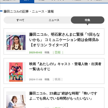
藤田ニコルの記事・ニュース・速報
すべて
ニュース
特集
藤田ニコル、明石家さんまに緊張「1回もな
いかも」 コミュニケーション術は会得済み
【オリコン ライターズ】
｜芸能 ｜
2025-03-02
特集
映画『あたしの!』キャスト・登場人物・出演者
一覧/あらすじ
｜映画｜
2024-11-08
特集
藤田ニコル、23歳は“絶妙な時期”「怖いです
よ…でも病んでいる時間がもったいない」