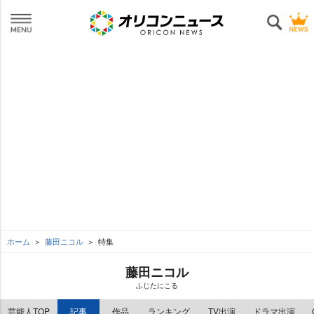
ホーム
藤田ニコル
特集
藤田ニコル
ふじたにこる
芸能人TOP
記事
作品
ランキング
TV出演
ドラマ出演