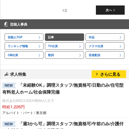
1/2
次へ
芸能人事典
芸能人TOP
記事
作品
ランキング情報
TV出演
ドラマ出演
CM出演
歌詞
音楽配信
求人特集
さらに見る
「未経験OK」調理スタッフ/無資格可/日勤のみ/住宅型
NEW
有料老人ホーム/社会保障完備
株式会社BISCUSS/HIBISU八王子
時給1,226円
アルバイト・パート / 東京都
「週3から可」調理スタッフ/無資格可/午前のみ/介護付
NEW