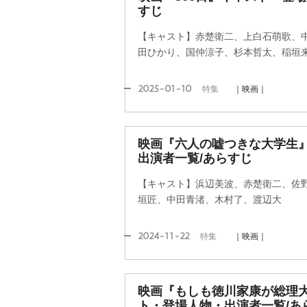
すじ
【キャスト】赤楚衛二、上白石萌歌、中島裕翔(
田ひかり、国仲涼子、杉本哲太、稲垣
2025-01-10
特集
｜映画｜
映画『六人の嘘つきな大学生
出演者一覧/あらすじ
【キャスト】浜辺美波、赤楚衛二、佐
垣匠、中田青渚、木村了、渡辺大
2024-11-22
特集
｜映画｜
映画『もしも徳川家康が総理
ト・登場人物・出演者一覧/あ