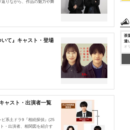
り返りながら、作品の魅力や舞
茶
ついて』キャスト・登場
違
オ
、キャスト・出演者一覧
ビ系土ドラ9『相続探偵』(25
ャスト・出演者、相関図を紹介す