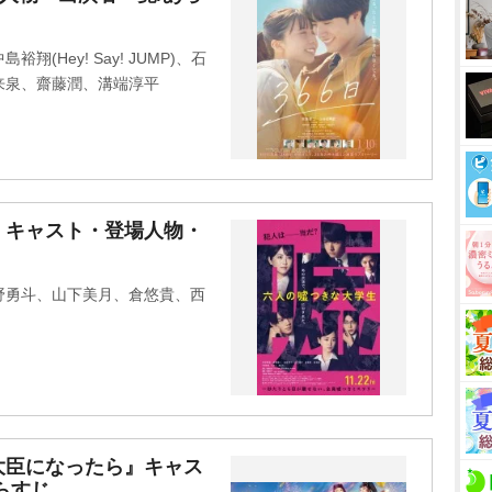
u
t
Hey! Say! JUMP)、石
e
来泉、齋藤潤、溝端淳平
』キャスト・登場人物・
野勇斗、山下美月、倉悠貴、西
大臣になったら』キャス
らすじ