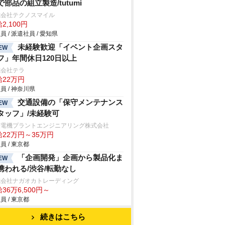
で部品の組立製造/tutumi
式会社テクノスマイル
2,100円
員 / 派遣社員 / 愛知県
未経験歓迎「イベント企画スタ
EW
フ」年間休日120日以上
式会社テラ
給22万円
員 / 神奈川県
交通設備の「保守メンテナンス
EW
タッフ」/未経験可
菱電機プラントエンジニアリング株式会社
給22万円～35万円
員 / 東京都
「企画開発」企画から製品化ま
EW
携われる/渋谷/転勤なし
式会社ナガオカトレーディング
36万6,500円～
員 / 東京都
続きはこちら