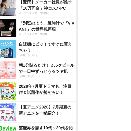
【驚愕】メーカー社員が推す
「10万円台」神コスパPC
オリコンタイアップ特集
「別班のよう」腕時計で『VIV
ANT』の世界観再現
オリコンタイアップ特集
自販機にピッ！ですぐに買え
ちゃう
（PR）ジハンピ
朝1分貼るだけ！ミルクピール
で一日中ずっとうるツヤ肌
（PR）サボリーノ
2026年7月夏ドラマも、注目
作＆話題作が勢ぞろい！
【夏アニメ2026】7月期夏の
新アニメを一挙紹介！
芸能界を志す10代～20代を応