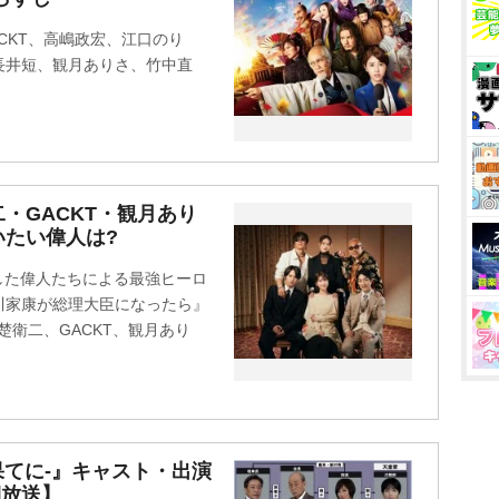
CKT、高嶋政宏、江口のり
長井短、観月ありさ、竹中直
・GACKT・観月あり
いたい偉人は?
した偉人たちによる最強ヒーロ
川家康が総理大臣になったら』
楚衛二、GACKT、観月あり
果てに-』キャスト・出演
期放送】