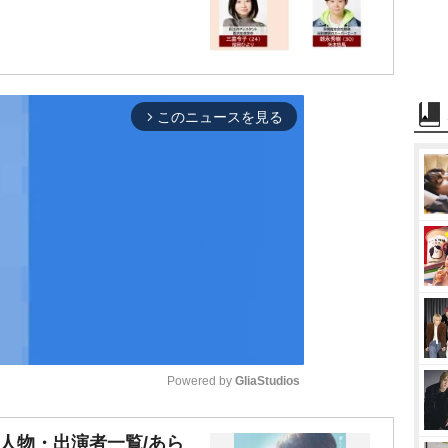
このニュースを見る
arrow_forward_ios
Powered by 
GliaStudios
M
場人物・出演者一覧/あら