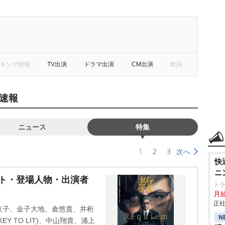
キング情報
TV出演
ドラマ出演
CM出演
歌詞
速報
ニュース
特集
1
2
3
次へ
快
ニ
ャスト・登場人物・出演者
ト
月給
正社
京子、金子大地、倉悠貴、井桁
N
Y TO LIT)、中山翔貴、浦上