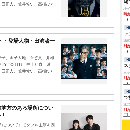
場
和田正人、荒井敦史、高橋ひと
株
時給
正社
N
ッ
ャスト・登場人物・出演者一
株
月
正社
京子、金子大地、倉悠貴、井桁
N
Y TO LIT)、中山翔貴、浦上
ス
和田正人、荒井敦史、高橋ひと
三
月
正社
N
で
株
畿地方のある場所につい
月給
人」
正社
所について』でダブル主演を務