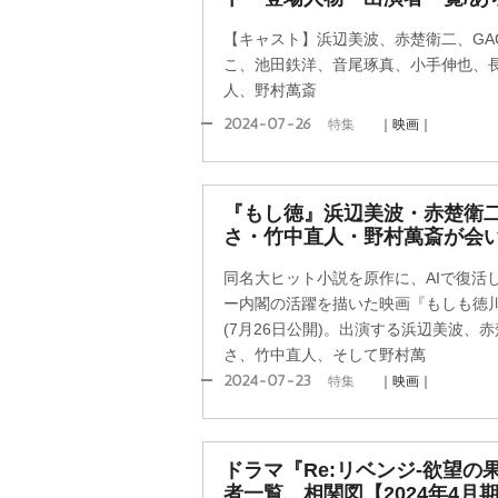
【キャスト】浜辺美波、赤楚衛二、GA
こ、池田鉄洋、音尾琢真、小手伸也、
人、野村萬斎
2024-07-26
特集
｜映画｜
『もし徳』浜辺美波・赤楚衛二
さ・竹中直人・野村萬斎が会
同名大ヒット小説を原作に、AIで復活
ー内閣の活躍を描いた映画『もしも徳
(7月26日公開)。出演する浜辺美波、赤
さ、竹中直人、そして野村萬
2024-07-23
特集
｜映画｜
ドラマ『Re:リベンジ-欲望の
者一覧、相関図【2024年4月