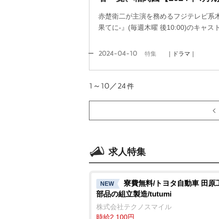
赤楚衛二が主演を務めるフジテレビ系木
果てに-』(毎週木曜 後10:00)のキ
2024-04-10
特集
｜ドラマ｜
1～10／24
件
求人特集
寮費無料/トヨタ自動車 田原
NEW
部品の組立製造/tutumi
株式会社テクノスマイル
時給2,100円