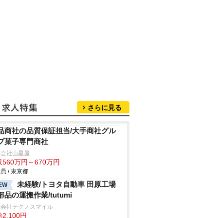
さらに見る
品商社の品質保証担当/大手商社グル
プ菓子専門商社
式会社山星屋
560万円～670万円
員 / 東京都
未経験/トヨタ自動車 田原工場
EW
部品の運搬作業/tutumi
式会社テクノスマイル
2,100円