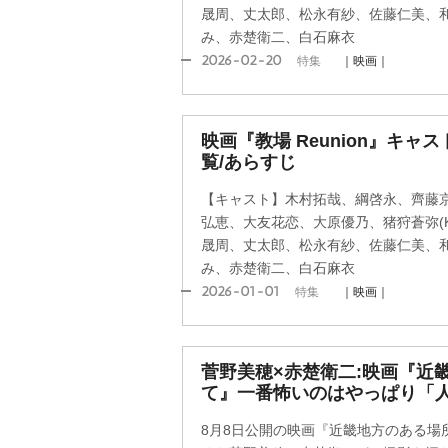
晟周、丈太郎、松永有紗、佐藤仁美、
み、赤楚衛二、白石麻衣
2026-02-20
特集
｜映画｜
映画『教場 Reunion』キ
覧/あらすじ
【キャスト】木村拓哉、綱啓永、齊藤
弘恵、大友花恋、大原優乃、猪狩蒼弥(KE
晟周、丈太郎、松永有紗、佐藤仁美、
み、赤楚衛二、白石麻衣
2026-01-01
特集
｜映画｜
菅野美穂×赤楚衛二:映画『近
て』一番怖いのはやっぱり「
8月8日公開の映画『近畿地方のある場