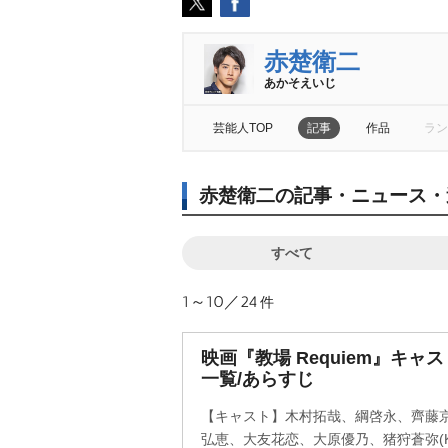
赤楚衛二
あかそえいじ
芸能人TOP
記事
作品
ラン
赤楚衛二の記事・ニュース・
すべて
1～10／24
件
映画『教場 Requiem』キ
一覧/あらすじ
【キャスト】木村拓哉、綱啓永、齊藤
弘恵、大友花恋、大原優乃、猪狩蒼弥(KE