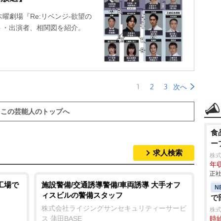
曜劇場『Re:リベンジ-欲望の
ャスト・出演者、相関図を紹介。
1
2
3
次へ
この芸能人のトップへ
食
ー
求人検索
株
年収
正社
工場で
施設警備/交通誘導警備/車両誘導 大手オフ
N
ィスビルの警備スタッフ
で
株式会社ライジングサンセキュリティーサービ
株
ス 蒲田BASE
時給