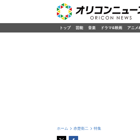
トップ
芸能
音楽
ドラマ&映画
アニメ
ホーム
赤楚衛二
特集