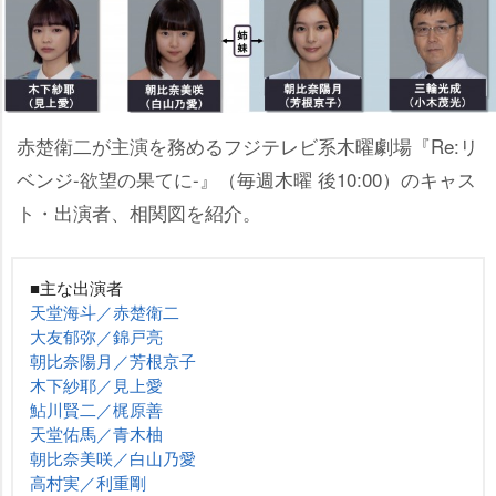
赤楚衛二が主演を務めるフジテレビ系木曜劇場『Re:リ
ベンジ-欲望の果てに-』（毎週木曜 後10:00）のキャス
ト・出演者、相関図を紹介。
■主な出演者
天堂海斗／赤楚衛二
大友郁弥／錦戸亮
朝比奈陽月／芳根京子
木下紗耶／見上愛
鮎川賢二／梶原善
天堂佑馬／青木柚
朝比奈美咲／白山乃愛
高村実／利重剛