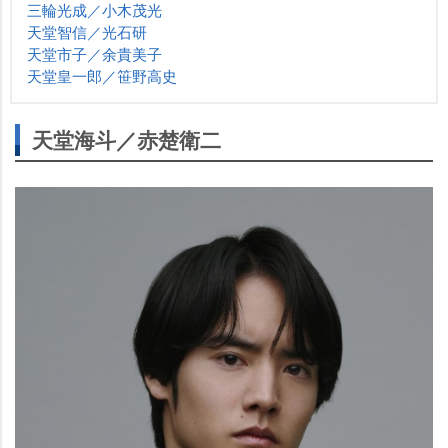
三輪光成／小木茂光
天堂智信／光石研
天堂市子／余貴美子
天堂皇一郎／笹野高史
天堂海斗／赤楚衛二