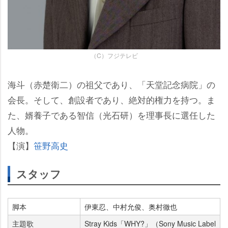
（C）フジテレビ
海斗（赤楚衛二）の祖父であり、「天堂記念病院」の
会長。そして、創設者であり、絶対的権力を持つ。ま
た、婿養子である智信（光石研）を理事長に選任した
人物。
【演】
笹野高史
スタッフ
脚本
伊東忍、中村允俊、奥村徹也
主題歌
Stray Kids「WHY?」（Sony Music Label