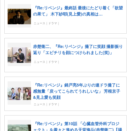
『Re:リベンジ』最終話 最後にたどり着く「欲望
の果て」 木下紗耶(見上愛)の真相は…
ニュース｜ドラマ｜
赤楚衛二、『Re:リベンジ』撮了に笑顔 撮影振り
返り「エビチリを顔につけられました(笑)」
ニュース｜ドラマ｜
『Re:リベンジ』錦戸亮5年ぶりの連ドラ撮了に
感無量「戻ってこられてうれしいな」 芳根京子
&見上愛も笑顔
ニュース｜ドラマ｜
『Re:リベンジ』第10話 「心臓血管外科プロジ
ェクト」を着々と進める天堂海斗(赤楚衛二)【場