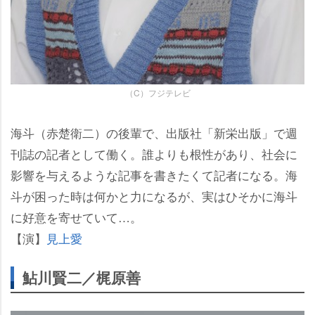
（C）フジテレビ
海斗（赤楚衛二）の後輩で、出版社「新栄出版」で週
刊誌の記者として働く。誰よりも根性があり、社会に
影響を与えるような記事を書きたくて記者になる。海
斗が困った時は何かと力になるが、実はひそかに海斗
に好意を寄せていて…。
【演】
見上愛
鮎川賢二／梶原善