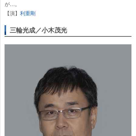
が…。
【演】
利重剛
三輪光成／小木茂光