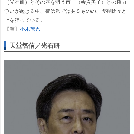
（光石研）とその座を狙う市子（余貴美子）との権力
争いが起きる中、智信派ではあるものの、虎視眈々と
上を狙っている。
【演】
小木茂光
天堂智信／光石研