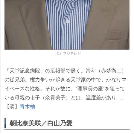
（C）フジテレビ
「天堂記念病院」の広報部で働く。海斗（赤楚衛二）
の従兄弟。権力争いが起きる天堂家の中で、かなりマ
イペースな性格。それが故に、“理事長の座”を狙って
いる母親の市子（余貴美子）とは、温度差があり…。
【演】
青木柚
朝比奈美咲／白山乃愛