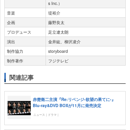
s Inc.）
音楽
堤裕介
企画
藤野良太
プロデュース
足立遼太朗
演出
金井紘、柳沢凌介
制作協力
storyboard
制作著作
フジテレビ
関連記事
赤楚衛二主演『Re:リベンジ-欲望の果てに-』
Blu-ray&DVD BOXが11月に発売決定
ニュース｜ドラマ｜