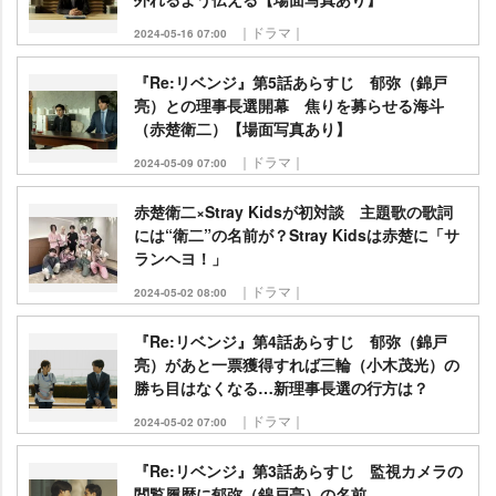
｜ドラマ｜
2024-05-16 07:00
『Re:リベンジ』第5話あらすじ 郁弥（錦戸
亮）との理事長選開幕 焦りを募らせる海斗
（赤楚衛二）【場面写真あり】
｜ドラマ｜
2024-05-09 07:00
赤楚衛二×Stray Kidsが初対談 主題歌の歌詞
には“衛二”の名前が？Stray Kidsは赤楚に「サ
ランヘヨ！」
｜ドラマ｜
2024-05-02 08:00
『Re:リベンジ』第4話あらすじ 郁弥（錦戸
亮）があと一票獲得すれば三輪（小木茂光）の
勝ち目はなくなる…新理事長選の行方は？
｜ドラマ｜
2024-05-02 07:00
『Re:リベンジ』第3話あらすじ 監視カメラの
閲覧履歴に郁弥（錦戸亮）の名前…