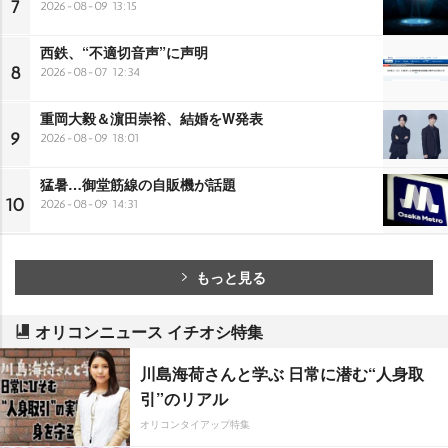
7
2026-08-09 13:15
西鉄、“不適切音声”に声明
8
2026-08-07 12:34
重岡大毅＆濵田崇裕、結婚をW発表
9
2026-08-09 18:01
猛暑…御堂筋線の自販機が話題
10
2026-08-09 14:31
もっと見る
オリコンニュース イチオシ特集
川島海荷さんと学ぶ 日常に潜む“人身取
引”のリアル
オリコンタイアップ特集