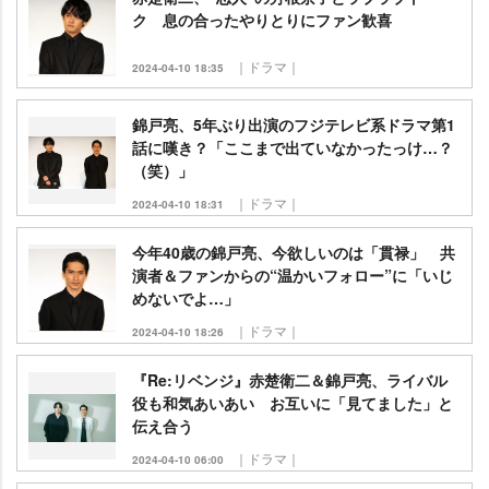
ク 息の合ったやりとりにファン歓喜
｜ドラマ｜
2024-04-10 18:35
錦戸亮、5年ぶり出演のフジテレビ系ドラマ第1
話に嘆き？「ここまで出ていなかったっけ…？
（笑）」
｜ドラマ｜
2024-04-10 18:31
今年40歳の錦戸亮、今欲しいのは「貫禄」 共
演者＆ファンからの“温かいフォロー”に「いじ
めないでよ…」
｜ドラマ｜
2024-04-10 18:26
『Re:リベンジ』赤楚衛二＆錦戸亮、ライバル
役も和気あいあい お互いに「見てました」と
伝え合う
｜ドラマ｜
2024-04-10 06:00