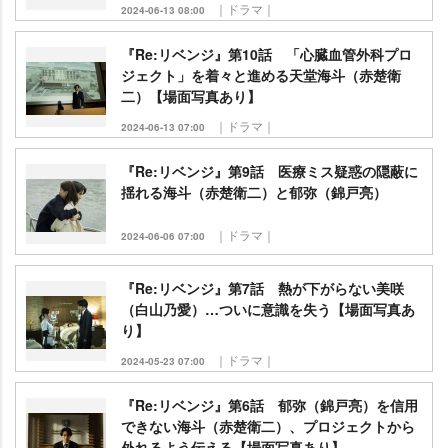
｜ドラマ｜
2024-06-13 08:00
『Re:リベンジ』第10話 「心臓血管外科プロ
ジェクト」を着々と進める天堂海斗（赤楚衛
二）【場面写真あり】
｜ドラマ｜
2024-06-13 07:00
『Re:リベンジ』第9話 医療ミス疑惑の隠蔽に
揺れる海斗（赤楚衛二）と郁弥（錦戸亮）
｜ドラマ｜
2024-06-06 07:00
『Re:リベンジ』第7話 熱が下がらない美咲
（白山乃愛）…ついに意識を失う【場面写真あ
り】
｜ドラマ｜
2024-05-23 07:00
『Re:リベンジ』第6話 郁弥（錦戸亮）を信用
できない海斗（赤楚衛二）、プロジェクトから
外れるよう伝える【場面写真あり】