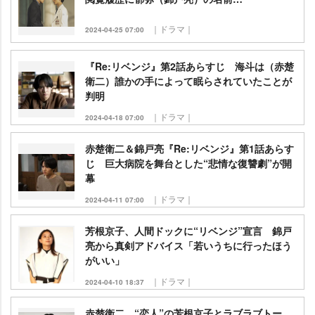
｜ドラマ｜
2024-04-25 07:00
『Re:リベンジ』第2話あらすじ 海斗は（赤楚
衛二）誰かの手によって眠らされていたことが
判明
｜ドラマ｜
2024-04-18 07:00
赤楚衛二＆錦戸亮『Re:リベンジ』第1話あらす
じ 巨大病院を舞台とした“悲情な復讐劇”が開
幕
｜ドラマ｜
2024-04-11 07:00
芳根京子、人間ドックに“リベンジ”宣言 錦戸
亮から真剣アドバイス「若いうちに行ったほう
がいい」
｜ドラマ｜
2024-04-10 18:37
赤楚衛二、“恋人”の芳根京子とラブラブトー