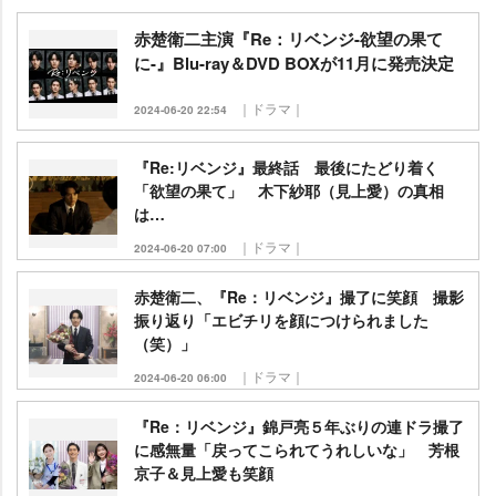
赤楚衛二主演『Re：リベンジ-欲望の果て
に-』Blu-ray＆DVD BOXが11月に発売決定
｜ドラマ｜
2024-06-20 22:54
『Re:リベンジ』最終話 最後にたどり着く
「欲望の果て」 木下紗耶（見上愛）の真相
は…
｜ドラマ｜
2024-06-20 07:00
赤楚衛二、『Re：リベンジ』撮了に笑顔 撮影
振り返り「エビチリを顔につけられました
（笑）」
｜ドラマ｜
2024-06-20 06:00
『Re：リベンジ』錦戸亮５年ぶりの連ドラ撮了
に感無量「戻ってこられてうれしいな」 芳根
京子＆見上愛も笑顔