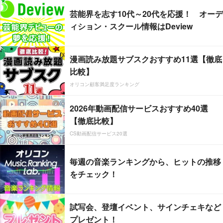
芸能界を志す10代～20代を応援！ オーデ
ィション・スクール情報はDeview
漫画読み放題サブスクおすすめ11選【徹底
比較】
オリコン顧客満足度ランキング
2026年動画配信サービスおすすめ40選
【徹底比較】
CS動画配信サービス20選
毎週の音楽ランキングから、ヒットの推移
をチェック！
試写会、登壇イベント、サインチェキなど
プレゼント！