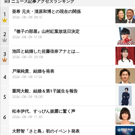
ニュース記事アクセスランキング
亜希 元夫・清原和博との現在の関係
1
2026-08-08 08:15
『徹子の部屋』山村紅葉放送日決定
2
2026-08-09 17:05
池田と結婚した佐藤佳奈アナとは…
3
2026-08-07 20:08
戸塚純貴、結婚を発表
4
2026-08-08 17:54
重岡大毅、結婚＆第1子誕生を報告
5
2026-08-09 18:00
松本伊代、すっぴん披露に驚く声
6
2026-08-09 11:30
大野智「さと島」初のイベント発表